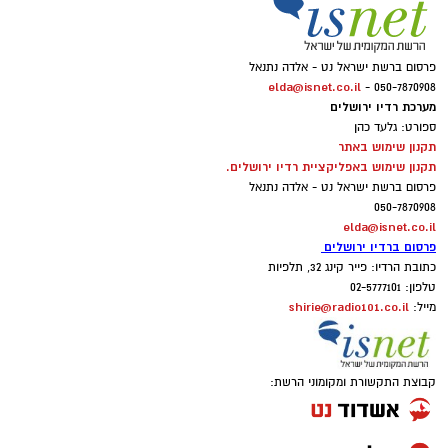
פרסום ברשת ישראל נט - אלדה נתנאל
elda@isnet.co.il
050-7870908 -
מערכת רדיו ירושלים
ספורט: גלעד כהן
תקנון שימוש באתר
תקנון שימוש באפליקציית רדיו ירושלים.
פרסום ברשת ישראל נט - אלדה נתנאל
050-7870908
elda@isnet.co.il
פרסום ברדיו ירושלים
כתובת הרדיו: פייר קינג 32, תלפיות
טלפון: 02-5777101
shirie@radio101.co.il
מייל:
קבוצת התקשורת ומקומוני הרשת: