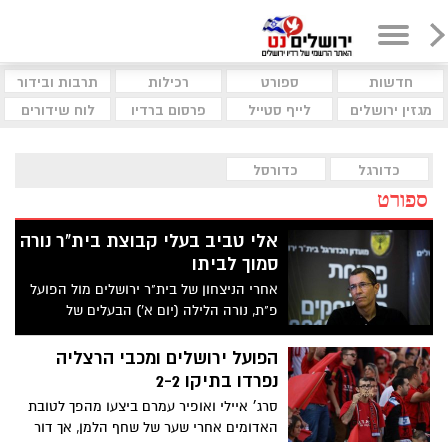
חדשות
ספורט
רכילות
תרבות ובידור
מגזין ירושלים
לייף סטייל
פרסום ברדיו
לוח שידורים
כדורגל
כדורסל
ספורט
אלי טביב בעלי קבוצת בית"ר נורה
סמוך לביתו
אחרי הניצחון של בית"ר ירושלים מול הפועל
פ"ת, נורה הלילה (יום א') הבעלים של
הירושלמית, אלי טביב. טביב נפגע מרסיס של
קליע בידו ופונה לבית החולים "מאיר"
הפועל ירושלים ומכבי הרצליה
בכפר-סבא
נפרדו בתיקו 2-2
סרג׳ איילי ואופיר עמרם ביצעו מהפך לטובת
האדומים אחרי שער של שחף הלמן, אך דור