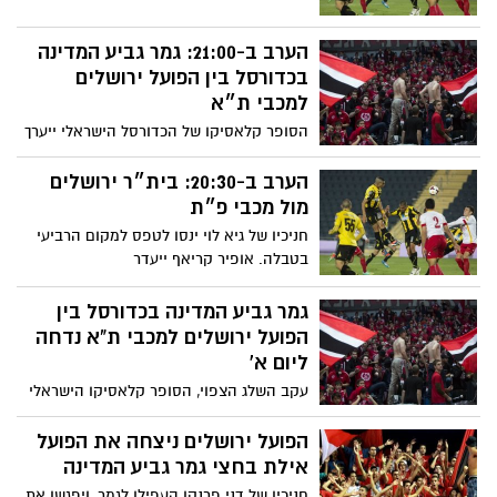
הערב ב-21:00: גמר גביע המדינה
בכדורסל בין הפועל ירושלים
למכבי ת״א
הסופר קלאסיקו של הכדורסל הישראלי ייערך
בארנה. האדומים רוצים לזכות בתואר בפעם
החמישית
הערב ב-20:30: בית״ר ירושלים
מול מכבי פ״ת
חניכיו של גיא לוי ינסו לטפס למקום הרביעי
בטבלה. אופיר קריאף ייעדר
גמר גביע המדינה בכדורסל בין
הפועל ירושלים למכבי ת"א נדחה
ליום א'
עקב השלג הצפוי, הסופר קלאסיקו הישראלי
נדחה ליום ראשון. ביום רביעי תחל מכירת
הכרטיסים למנויים
הפועל ירושלים ניצחה את הפועל
אילת בחצי גמר גביע המדינה
חניכיו של דני פרנקו העפילו לגמר, ויפגשו את