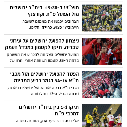
הלוי השווה. ליגה ג׳ מרכז: ניצחון לבית״ר
נורדיה על הפועל מצליח
מוצ״ש ב-19:30: בית״ר ירושלים
מול הפועל פ״ת וקורצקי
הצהובים יפגשו את מאמנם לשעבר.
חיימוביץ׳ פצוע, כחילה יחליפו.
ניצחון להפועל ירושלים על עירוני
טבריה, תיקו לקטמון במגדל העמק
הפועל ירושלים הצליחה להכריע את המשחק
בדקה ה-85, קטמון השוותה אחרי יתרון של
המארחים
הפסד להפועל ירושלים מול מכבי
ת״א 94-76 בגמר גביע המדינה
מכבי ת״א דרסה את הפועל ירושלים בארנה,
וזכתה בגביע ה-42 בתולדותיה
תיקו 1-1 בין בית״ר ירושלים
למכבי פ״ת
אלי דסה כבש שער ענק, מונונגה השווה