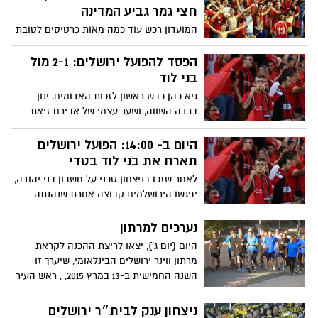
חצי גמר גביע המדינה
המועדון רכש עוד כמה מאות כרטיסים לטובת
אוהדיו, לקראת המשחק מול הפועל אילת
הפסד להפועל ירושלים: 2-1 מול
בני לוד
גיא כהן כבש ראשון לזכות האדומים, ינון
ברדה השווה, ושער עצמי של אבירם זיאת
חתם את התוצאה. ליגה ג׳ מרכז: 1-1 בין
בית״ר נורדיה לעירוני לוד
היום ב- 14:00: הפועל ירושלים
תארח את בני לוד בטדי
לאחר שזכו בניצחון טכני על חשבון בני יהודה,
יפגשו הירושלמים קבוצה אחרת שנהנתה
מהעונש של הכתומים. עוד מחר בליגה ג׳
מרכז: עירוני לוד- בית״ר נורדיה
נערכים למרתון
היום (יום ג'), יצאו לריצת ההכנה לקראת
מרתון ווינר ירושלים הבינלאומי, שיערך זו
השנה החמישית ב-13 במרץ 2015, , ראש העיר
ניר ברקת, וכ-50 עובדי חברת אינטל ירושלים.
ניצחון ענק לבית״ר ירושלים