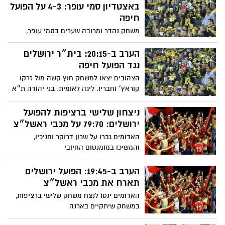
באצטדיון סמי עופר: 4-3 על הפועל
חיפה
משחק נהדר ומרובה שערים בסמי עופר,
שבסופו בית״ר חוזרת לירושלים עם 3 נקודות.
ליגה לאומית: הפסד להפועל ירושלים 3-0 מול
הערב ב-20:15: בית״ר ירושלים
בני יהודה
נגד הפועל חיפה
הצהובים יצאו למשחק חוץ קשה מול זרקו
קוראץ׳ וחבריו. ליגה לאומית: בני יהודה ת״א
תארח ב-19:00 את הפועל ירושלים
ניצחון שלישי ברציפות להפועל
ירושלים: 79:70 על מכבי ראשל״צ
האדומים גברו על שרון דרוקר וחניכיו,
והמשיכו במומנטום החיובי
הערב ב-19:45: הפועל ירושלים
תארח את מכבי ראשל״צ
האדומים ינסו לנצח משחק שלישי ברציפות,
במשחק שיתקיים בארנה