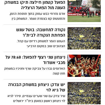
הפועל קטמון חילצה תיקו במשחק
העונה מול הפועל הרצליה
אדם מזרחי כבש עמוק בתוך תוספת הזמן,
והסטטוס קוו בצמרת נשמר. המשחק בין
בית"ר נורדיה למכבי רחובות בוטל
נקודה למחשבה: בוטל עונש
הפחתת הנקודה לבית"ר
העונש הומר למשחק רדיוס עם קהל.
הצהובים שוב במקום הרביעי
ניצחון שני רצוף להפועל: 78:68 על
מכבי אשדוד
האדומים גברו על צביקה שרף וחניכיו במשחק
חוץ קשה
יש צדק: ניצחון במשחק הבכורה
של גיא לוי
שיר צדק עם שני שערים עצמיים, סידר לגיא
לוי ניצחון ראשון כמאמן בית״ר ירושלים