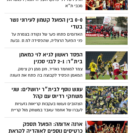
מכבי ת״א
0-0 בין הפועל קטמון לעירוני נשר
בטדי
האדומים פתחו פער של נקודה בצמרת על
פני הפועל הרצליה, שהפסידה למ.ס. גבעת
אולגה
הפסד ראשון לגיא לוי כמאמן
בית״ר: 2-1 לבני סכנין
צמד למוחמד גאדיר, חנן ממן רק צימק.
המאמן הפסיד לקבוצה בה פתח את העונה
עונש נוסף לבית״ר ירושלים: שני
משחקי רדיוס עם קהל
הצהובים נענשו בעקבות קריאות גזעניות
לעברו של אחמד עאבד במשחק מול קריית
שמונה. הערב הם יארחו את סכנין למשחק
ללא קהל
ארנה אדומה: הפועל תספק
כרטיסים נוספים לאוהדיה לקראת