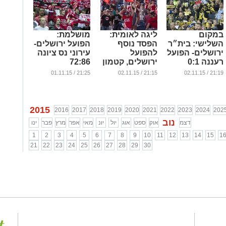
במקום
ליגה לאומית:
מושלמת:
השלישי: בית״ר
הפסד נוסף
הפועל ירושלים-
ירושלים- הפועל
להפועל
עירוני נס ציונה
רעננה 0:1
ירושלים, קטמון
72:86
ניצחה את יבנה
...
...
21:25 / 01.11.15
21:15 / 02.11.15
21:19 / 02.11.15
...
2015
2016
2017
2018
2019
2020
2021
2022
2023
2024
202
נוב
דצמ
אוק
ספט
אוג
יול
יונ
מאי
אפר
מרץ
פבר
ינו
1
2
3
4
5
6
7
8
9
10
11
12
13
14
15
1
21
22
23
24
25
26
27
28
29
30