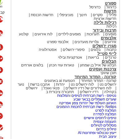
ספורט
כדורגל
כדורסל
חדשות
קבו
פלילי
סקרים
חינוך
מוניציפלי
חדשות הכנסת
חדשות ארציות
רכילות ולילה
רכילות
תרבות ובידור
מופעים
תערוכות
מופעים לילדים
לוח אירועים
קולנוע
אלבומים
אירועים
גלריות מועדונים
אלבומי ספורט
מגזין ירושלים
כתבות
בלוגים
סיפורי ירושלים
אסטרולוגיה
לייף סטייל
טרנדים
בריאות
אטרקציות ובילוי
הבלוגים
הבלוג של אייל בן שמחון
טארות עוזי הכהן
בלוגים אורחים
צרכנות ועסקים
תוכן שיווקי
קורונה - המדור המיוחד
קורונה - המדור המיוחד
הטמעת ai בארגונים
ירושלים נט
לוח ירושלים נט
יהדות
אהבנו ברשת
נוער
לוח השידורים של רדיו ירושלים
פנאי ואוכל
ירושלים
בקהילה
רדיו ירושלים
תחבורה ציבורית ב
נטיפס - רשת חברתית לטיפים והמלצות
שערים חשמליים בבאר שבע
הארגון העולמי של יהדות צפון אפריקה
Netips -רשת חברתית לחכמת ההמונים
המלצה לסרט
המלצה לסדרה
טיפים ליחסים אישיים
העצמה עצמית
מסלולים לטיולים
טיולים בדרום
ייעוץ טכנולוגי ופתרונות AI
עיצוב הבית