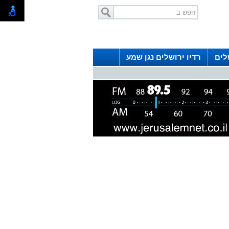
לים
רדיו ירושלים נגן שמע