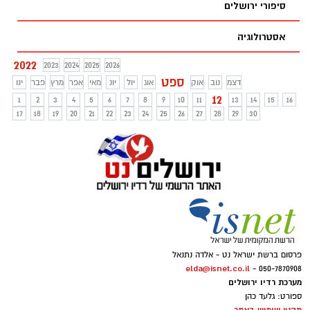
סיפורי ירושלים
אסטרולוגיה
2022
2023
2024
2025
2026
ספט
דצמ
נוב
אוק
אוג
יול
יונ
מאי
אפר
מרץ
פבר
ינו
12
1
2
3
4
5
6
7
8
9
10
11
13
14
15
16
17
18
19
20
21
22
23
24
25
26
27
28
29
30
פרסום ברשת ישראל נט - אלדה נתנאל
elda@isnet.co.il
050-7870908 -
מערכת רדיו ירושלים
ספורט: גלעד כהן