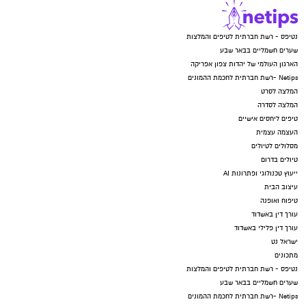
נטיפס - רשת חברתית לטיפים והמלצות
שערים חשמליים בבאר שבע
הארגון העולמי של יהדות צפון אפריקה
Netips -רשת חברתית לחכמת ההמונים
המלצה לסרט
המלצה לסדרה
טיפים ליחסים אישיים
העצמה עצמית
מסלולים לטיולים
טיולים בדרום
ייעוץ טכנולוגי ופתרונות AI
עיצוב הבית
טיפוח ואופנה
עורך דין באשדוד
עורך דין פלילי באשדוד
ישראל נט
מתכונים
נטיפס - רשת חברתית לטיפים והמלצות
שערים חשמליים בבאר שבע
Netips -רשת חברתית לחכמת ההמונים