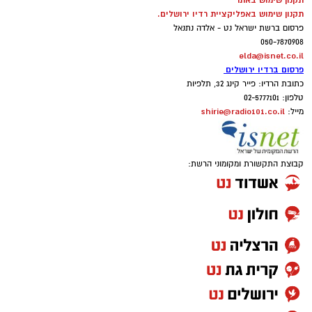
תקנון שימוש באתר
תקנון שימוש באפליקציית רדיו ירושלים.
פרסום ברשת ישראל נט - אלדה נתנאל
050-7870908
elda@isnet.co.il
פרסום ברדיו ירושלים
כתובת הרדיו: פייר קינג 32, תלפיות
טלפון: 02-5777101
shirie@radio101.co.il
מייל:
קבוצת התקשורת ומקומוני הרשת: