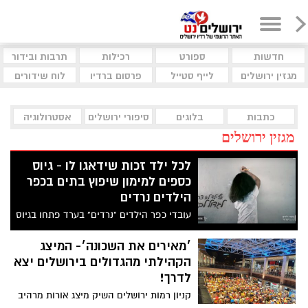
חדשות
ספורט
רכילות
תרבות ובידור
מגזין ירושלים
לייף סטייל
פרסום ברדיו
לוח שידורים
כתבות
בלוגים
סיפורי ירושלים
אסטרולוגיה
מגזין ירושלים
לכל ילד זכות שידאגו לו - גיוס
כספים למימון שיפוץ בתים בכפר
הילדים נרדים
עובדי כפר הילדים "נרדים" בערד פתחו בגיוס
המונים לשיפוץ בתי הילדים בכפר. אחרי
שהצליחו לממן שיפוץ 4 בתים, נותרו עוד 4
׳מאירים את השכונה׳- המיצג
שעדיין זקוקים לשיפוץ. מתי בפעם האחרונה
הקהילתי מהגדולים בירושלים יצא
עשיתם משהו בשביל מישהו? זאת ההזדמנות
לדרך!
שלכם לתת לילדים שכל כך זקוקים לכך
קניון רמות ירושלים השיק מיצג אורות מרהיב