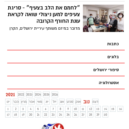
וייחודי שנבנה ועוצב על ידי כ-2000 מתושבי
שכונות צפון העיר. המיצג המרשים כולל
״לחמם את הלב בצעיף״ - סריגת
כ-1000 מנורות מעוצבות הפרוסות על פני
צעיפים למען ניצולי שואה לקראת
כ-500 מ"ר
עונת החורף הקרובה
מדובר במיזם משותף עיריית ירושלים, הקרן
לירושלים ומועדון "קפה אירופה" לניצולי
שואה, שבמסגרתו ייסרגו כ-50 נשים מרחבי
כתבות
ירושלים ,צעיפי צמר לטובת ניצולי שואה
בלוגים
סיפורי ירושלים
אסטרולוגיה
2021
2022
2023
2024
2025
2026
נוב
דצמ
אוק
ספט
אוג
יול
יונ
מאי
אפר
מרץ
פבר
ינו
1
2
3
4
5
6
7
8
9
10
11
12
13
14
15
16
17
18
19
20
21
22
23
24
25
26
27
28
29
30