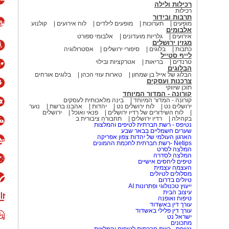
רכילות ולילה
רכילות
תרבות ובידור
מופעים
תערוכות
מופעים לילדים
לוח אירועים
קולנוע
אלבומים
אירועים
גלריות מועדונים
אלבומי ספורט
מגזין ירושלים
כתבות
בלוגים
סיפורי ירושלים
אסטרולוגיה
לייף סטייל
טרנדים
בריאות
אטרקציות ובילוי
הבלוגים
הבלוג של אייל בן שמחון
טארות עוזי הכהן
בלוגים אורחים
צרכנות ועסקים
תוכן שיווקי
קורונה - המדור המיוחד
קורונה - המדור המיוחד
בינה מלאכותית לעסקים
ירושלים נט
לוח ירושלים נט
יהדות
אהבנו ברשת
נוער
לוח השידורים של רדיו ירושלים
פנאי ואוכל
ירושלים
בקהילה
רדיו ירושלים
תחבורה ציבורית ב
נטיפס - רשת חברתית לטיפים והמלצות
שערים חשמליים בבאר שבע
הארגון העולמי של יהדות צפון אפריקה
Netips -רשת חברתית לחכמת ההמונים
המלצה לסרט
המלצה לסדרה
טיפים ליחסים אישיים
העצמה עצמית
מסלולים לטיולים
טיולים בדרום
ייעוץ טכנולוגי ופתרונות AI
עיצוב הבית
טיפוח ואופנה
עורך דין באשדוד
עורך דין פלילי באשדוד
ישראל נט
מתכונים