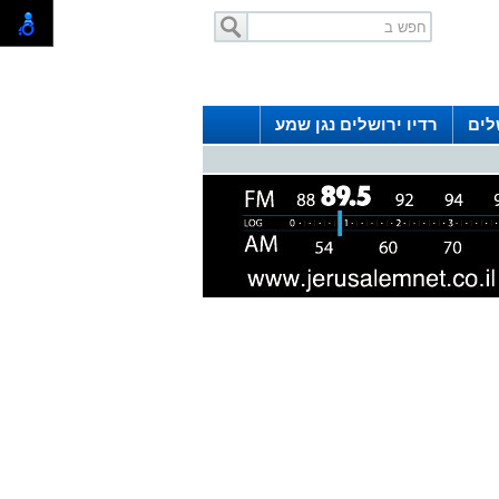
לים
רדיו ירושלים נגן שמע