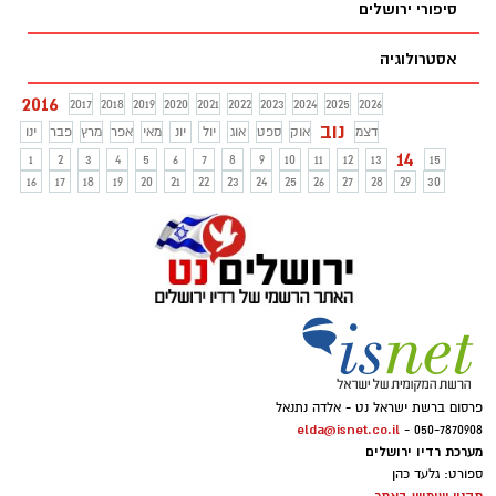
סיפורי ירושלים
אסטרולוגיה
2016
2017
2018
2019
2020
2021
2022
2023
2024
2025
2026
נוב
דצמ
אוק
ספט
אוג
יול
יונ
מאי
אפר
מרץ
פבר
ינו
14
1
2
3
4
5
6
7
8
9
10
11
12
13
15
16
17
18
19
20
21
22
23
24
25
26
27
28
29
30
פרסום ברשת ישראל נט - אלדה נתנאל
elda@isnet.co.il
050-7870908 -
מערכת רדיו ירושלים
ספורט: גלעד כהן