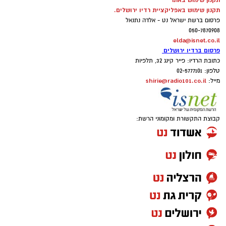
תקנון שימוש באתר
תקנון שימוש באפליקציית רדיו ירושלים.
פרסום ברשת ישראל נט - אלדה נתנאל
050-7870908
elda@isnet.co.il
פרסום ברדיו ירושלים
כתובת הרדיו: פייר קינג 32, תלפיות
טלפון: 02-5777101
shirie@radio101.co.il
מייל:
קבוצת התקשורת ומקומוני הרשת: