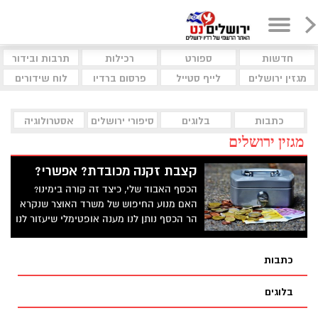
חדשות
ספורט
רכילות
תרבות ובידור
מגזין ירושלים
לייף סטייל
פרסום ברדיו
לוח שידורים
כתבות
בלוגים
סיפורי ירושלים
אסטרולוגיה
מגזין ירושלים
קצבת זקנה מכובדת? אפשרי?
הכסף האבוד שלי, כיצד זה קורה בימינו?
האם מנוע החיפוש של משרד האוצר שנקרא
הר הכסף נותן לנו מענה אופטימלי שיעזור לנו
להגיע לאותם כספים אבודים? במשק
הישראלי לעובדים רבים נצברים סכומים של
כתבות
כסף בקופות גמל , קרנות הפנסיה ,קרנות
ההשתלמות, ובביטוחי המנהלים.
בלוגים