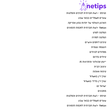
נטיפס - רשת חברתית לטיפים והמלצות
שערים חשמליים בבאר שבע
הארגון העולמי של יהדות צפון אפריקה
Netips -רשת חברתית לחכמת ההמונים
המלצה לסרט
המלצה לסדרה
טיפים ליחסים אישיים
העצמה עצמית
מסלולים לטיולים
טיולים בדרום
ייעוץ טכנולוגי ופתרונות AI
עיצוב הבית
טיפוח ואופנה
עורך דין באשדוד
עורך דין פלילי באשדוד
ישראל נט
מתכונים
נטיפס - רשת חברתית לטיפים והמלצות
שערים חשמליים בבאר שבע
Netips -רשת חברתית לחכמת ההמונים