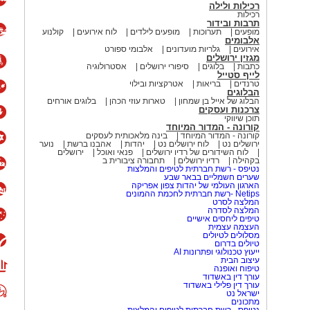
רכילות ולילה
רכילות
תרבות ובידור
מופעים
תערוכות
מופעים לילדים
לוח אירועים
קולנוע
אלבומים
אירועים
גלריות מועדונים
אלבומי ספורט
מגזין ירושלים
כתבות
בלוגים
סיפורי ירושלים
אסטרולוגיה
לייף סטייל
טרנדים
בריאות
אטרקציות ובילוי
הבלוגים
הבלוג של אייל בן שמחון
טארות עוזי הכהן
בלוגים אורחים
צרכנות ועסקים
תוכן שיווקי
קורונה - המדור המיוחד
קורונה - המדור המיוחד
בינה מלאכותית לעסקים
ירושלים נט
לוח ירושלים נט
יהדות
אהבנו ברשת
נוער
לוח השידורים של רדיו ירושלים
פנאי ואוכל
ירושלים
בקהילה
רדיו ירושלים
תחבורה ציבורית ב
נטיפס - רשת חברתית לטיפים והמלצות
שערים חשמליים בבאר שבע
הארגון העולמי של יהדות צפון אפריקה
Netips -רשת חברתית לחכמת ההמונים
המלצה לסרט
המלצה לסדרה
טיפים ליחסים אישיים
העצמה עצמית
מסלולים לטיולים
טיולים בדרום
ייעוץ טכנולוגי ופתרונות AI
עיצוב הבית
טיפוח ואופנה
עורך דין באשדוד
עורך דין פלילי באשדוד
ישראל נט
מתכונים