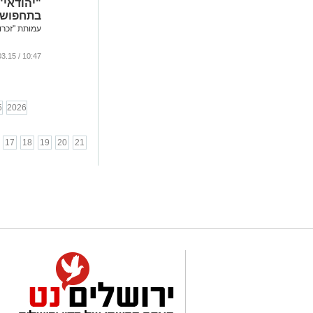
"יהודאי"
בתחפוש
עמותת "זכרון 
10:47 / 02.03.15
5
2026
17
18
19
20
21