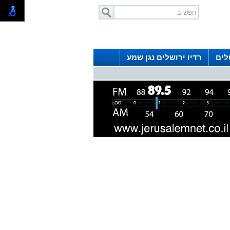
לים
רדיו ירושלים נגן שמע