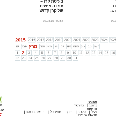
בעיטת קרן –
ת
עמדה אישית
של קרן קדוש
מ...
...
09:55 / 02.03.15
2015
2016
2017
2018
2019
2020
2021
2022
2023
2024
202
מרץ
דצמ
נוב
אוק
ספט
אוג
יול
יונ
מאי
אפר
פבר
ינו
2
1
3
4
5
6
7
8
9
10
11
12
13
14
15
16
22
23
24
25
26
27
28
29
30
31
ספורט
כדורגל
כדורסל
חדשות
קבו
פלילי
סקרים
חינוך
מוניציפלי
חדשות הכנסת
חדשות ארציות