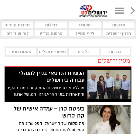
חדשות
ספורט
רכילות
תרבות ובידור
מגזין ירושלים
לייף סטייל
פרסום ברדיו
לוח שידורים
כתבות
בלוגים
סיפורי ירושלים
אסטרולוגיה
מגזין ירושלים
הכשרת הנדסאי בניין למנהלי
עבודה בירושלים
מכללת אורט ירושלים,הממוקמת במרכז העיר
והתאחדות בוני הארץ,ארגון הגג של ארגוני
הקבלנים בישראל וארגון הקבלנים בירושלים
ערכו אתמול (ב') כנס משותף ראשון בנושא
בעיטת קרן – עמדה אישית של
הכשרת הנדסאי בניין למנהלי עבודה
קרן קדוש
בירושלים
מה מקורו של ה"ישראלי המכוער"? מה
הסיבות להתנהגותו? יש הרבה הסברים