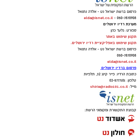
פרסום ברשת ישראל נט - אלדה נתנאל
elda@isnet.co.il
050-7870908 -
מערכת רדיו ירושלים
ספורט: גלעד כהן
תקנון שימוש באתר
תקנון שימוש באפליקציית רדיו ירושלים.
פרסום ברשת ישראל נט - אלדה נתנאל
050-7870908
elda@isnet.co.il
פרסום ברדיו ירושלים
כתובת הרדיו: פייר קינג 32, תלפיות
טלפון: 02-5777101
shirie@radio101.co.il
מייל:
קבוצת התקשורת ומקומוני הרשת: