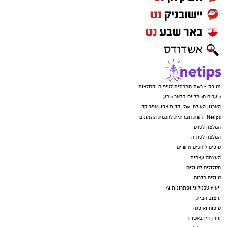
נטיפס - רשת חברתית לטיפים והמלצות
שערים חשמליים בבאר שבע
הארגון העולמי של יהדות צפון אפריקה
Netips -רשת חברתית לחכמת ההמונים
המלצה לסרט
המלצה לסדרה
טיפים ליחסים אישיים
העצמה עצמית
מסלולים לטיולים
טיולים בדרום
ייעוץ טכנולוגי ופתרונות AI
עיצוב הבית
טיפוח ואופנה
עורך דין באשדוד