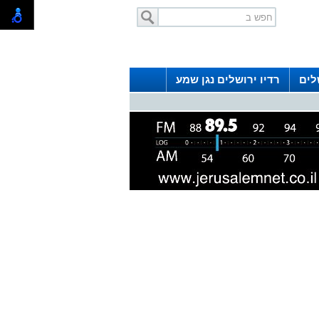
לים
רדיו ירושלים נגן שמע