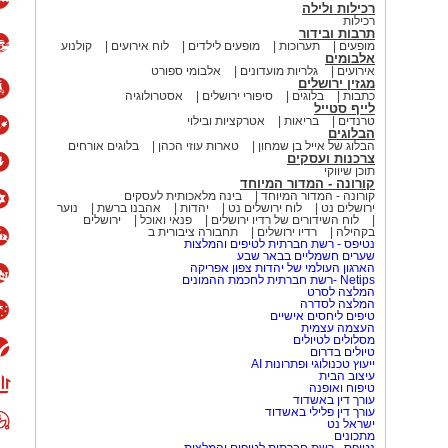
רכילות ולילה
רכילות
תרבות ובידור
מופעים
תערוכות
מופעים לילדים
לוח אירועים
קולנוע
אלבומים
אירועים
גלריות מועדונים
אלבומי ספורט
מגזין ירושלים
כתבות
בלוגים
סיפורי ירושלים
אסטרולוגיה
לייף סטייל
טרנדים
בריאות
אטרקציות ובילוי
הבלוגים
הבלוג של אייל בן שמחון
טארות עוזי הכהן
בלוגים אורחים
צרכנות ועסקים
תוכן שיווקי
קורונה - המדור המיוחד
קורונה - המדור המיוחד
בינה מלאכותית לעסקים
ירושלים נט
לוח ירושלים נט
יהדות
אהבנו ברשת
נוער
לוח השידורים של רדיו ירושלים
פנאי ואוכל
ירושלים
בקהילה
רדיו ירושלים
תחבורה ציבורית ב
נטיפס - רשת חברתית לטיפים והמלצות
שערים חשמליים בבאר שבע
הארגון העולמי של יהדות צפון אפריקה
Netips -רשת חברתית לחכמת ההמונים
המלצה לסרט
המלצה לסדרה
טיפים ליחסים אישיים
העצמה עצמית
מסלולים לטיולים
טיולים בדרום
ייעוץ טכנולוגי ופתרונות AI
עיצוב הבית
טיפוח ואופנה
עורך דין באשדוד
עורך דין פלילי באשדוד
ישראל נט
מתכונים