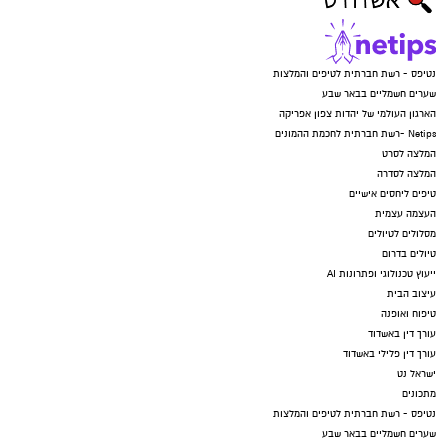
נטיפס - רשת חברתית לטיפים והמלצות
שערים חשמליים בבאר שבע
הארגון העולמי של יהדות צפון אפריקה
Netips -רשת חברתית לחכמת ההמונים
המלצה לסרט
המלצה לסדרה
טיפים ליחסים אישיים
העצמה עצמית
מסלולים לטיולים
טיולים בדרום
ייעוץ טכנולוגי ופתרונות AI
עיצוב הבית
טיפוח ואופנה
עורך דין באשדוד
עורך דין פלילי באשדוד
ישראל נט
מתכונים
נטיפס - רשת חברתית לטיפים והמלצות
שערים חשמליים בבאר שבע