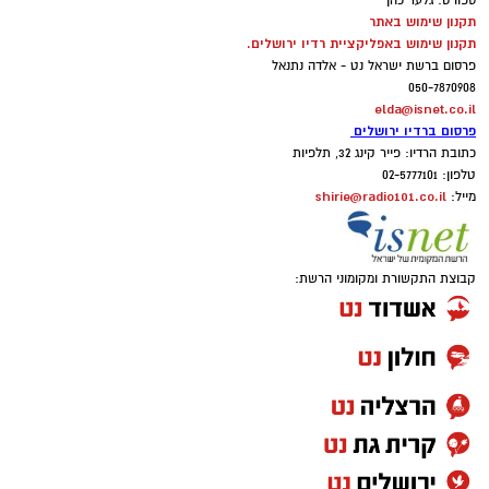
ספורט: גלעד כהן
תקנון שימוש באתר
תקנון שימוש באפליקציית רדיו ירושלים.
פרסום ברשת ישראל נט - אלדה נתנאל
050-7870908
elda@isnet.co.il
פרסום ברדיו ירושלים
כתובת הרדיו: פייר קינג 32, תלפיות
טלפון: 02-5777101
shirie@radio101.co.il
מייל:
קבוצת התקשורת ומקומוני הרשת: