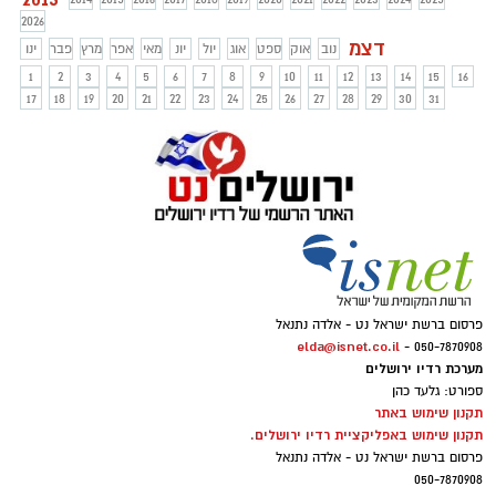
2026
דצמ
נוב
אוק
ספט
אוג
יול
יונ
מאי
אפר
מרץ
פבר
ינו
1
2
3
4
5
6
7
8
9
10
11
12
13
14
15
16
17
18
19
20
21
22
23
24
25
26
27
28
29
30
31
פרסום ברשת ישראל נט - אלדה נתנאל
elda@isnet.co.il
050-7870908 -
מערכת רדיו ירושלים
ספורט: גלעד כהן
תקנון שימוש באתר
תקנון שימוש באפליקציית רדיו ירושלים.
פרסום ברשת ישראל נט - אלדה נתנאל
050-7870908