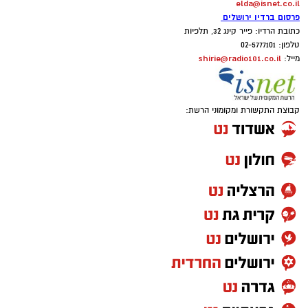
elda@isnet.co.il
פרסום ברדיו ירושלים
כתובת הרדיו: פייר קינג 32, תלפיות
טלפון: 02-5777101
shirie@radio101.co.il
מייל:
קבוצת התקשורת ומקומוני הרשת: