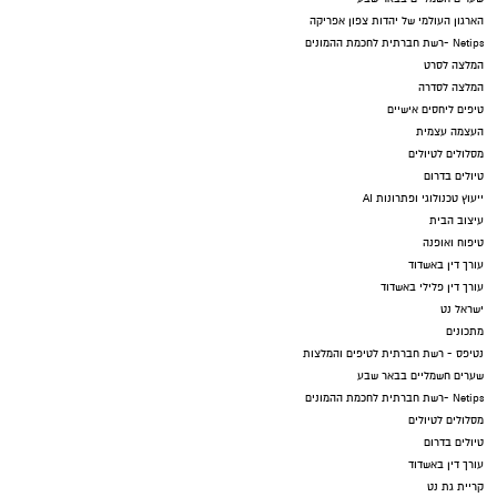
הארגון העולמי של יהדות צפון אפריקה
Netips -רשת חברתית לחכמת ההמונים
המלצה לסרט
המלצה לסדרה
טיפים ליחסים אישיים
העצמה עצמית
מסלולים לטיולים
טיולים בדרום
ייעוץ טכנולוגי ופתרונות AI
עיצוב הבית
טיפוח ואופנה
עורך דין באשדוד
עורך דין פלילי באשדוד
ישראל נט
מתכונים
נטיפס - רשת חברתית לטיפים והמלצות
שערים חשמליים בבאר שבע
Netips -רשת חברתית לחכמת ההמונים
מסלולים לטיולים
טיולים בדרום
עורך דין באשדוד
קריית גת נט