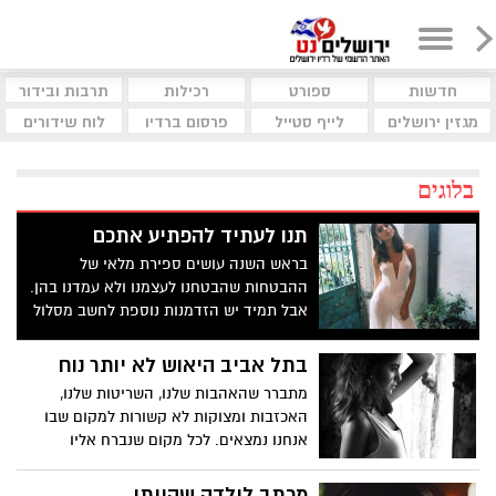
חדשות
ספורט
רכילות
תרבות ובידור
מגזין ירושלים
לייף סטייל
פרסום ברדיו
לוח שידורים
בלוגים
תנו לעתיד להפתיע אתכם
בראש השנה עושים ספירת מלאי של
ההבטחות שהבטחנו לעצמנו ולא עמדנו בהן.
אבל תמיד יש הזדמנות נוספת לחשב מסלול
מחדש ולבחור בדרך אחרת
בתל אביב היאוש לא יותר נוח
מתברר שהאהבות שלנו, השריטות שלנו,
האכזבות ומצוקות לא קשורות למקום שבו
אנחנו נמצאים. לכל מקום שנברח אליו
החבילה שלנו תלך איתנו
מכתב לילדה שהייתי