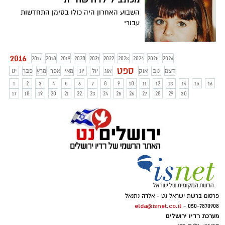
השבוע האחרון היה כולו בסימן התחדשות
עבורי
2016
2017
2018
2019
2020
2021
2022
2023
2024
2025
2026
ספט
דצמ
נוב
אוק
אוג
יול
יונ
מאי
אפר
מרץ
פבר
ינו
1
2
3
4
5
6
7
8
9
10
11
12
13
14
15
16
17
18
19
20
21
22
23
24
25
26
27
28
29
30
פרסום ברשת ישראל נט - אלדה נתנאל
elda@isnet.co.il
050-7870908 -
מערכת רדיו ירושלים