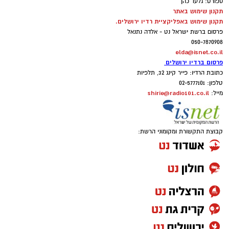
ספורט: גלעד כהן
תקנון שימוש באתר
תקנון שימוש באפליקציית רדיו ירושלים.
פרסום ברשת ישראל נט - אלדה נתנאל
050-7870908
elda@isnet.co.il
פרסום ברדיו ירושלים
כתובת הרדיו: פייר קינג 32, תלפיות
טלפון: 02-5777101
shirie@radio101.co.il
מייל:
קבוצת התקשורת ומקומוני הרשת: