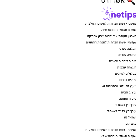
נטיפס - רשת חברתית לטיפים והמלצות
שערים חשמליים בבאר שבע
הארגון העולמי של יהדות צפון אפריקה
Netips -רשת חברתית לחכמת ההמונים
המלצה לסרט
המלצה לסדרה
טיפים ליחסים אישיים
העצמה עצמית
מסלולים לטיולים
טיולים בדרום
ייעוץ טכנולוגי ופתרונות AI
עיצוב הבית
טיפוח ואופנה
עורך דין באשדוד
עורך דין פלילי באשדוד
ישראל נט
מתכונים
נטיפס - רשת חברתית לטיפים והמלצות
שערים חשמליים בבאר שבע