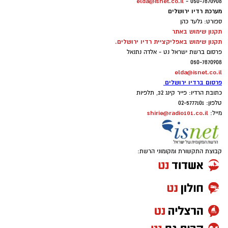
elda@isnet.co.il
050-7870908 -
מערכת רדיו ירושלים
ספורט: גלעד כהן
תקנון שימוש באתר
תקנון שימוש באפליקציית רדיו ירושלים.
פרסום ברשת ישראל נט - אלדה נתנאל
050-7870908
elda@isnet.co.il
פרסום ברדיו ירושלים
כתובת הרדיו: פייר קינג 32, תלפיות
טלפון: 02-5777101
shirie@radio101.co.il
מייל:
קבוצת התקשורת ומקומוני הרשת: