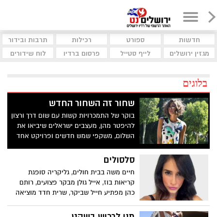
חדשות
ספורט
רכילות
תרבות ובידור
מגזין ירושלים
לייף סטייל
פרסום ברדיו
לוח שידורים
בלוגים
שחור זה השחור החדש
בוקר של התמכרויות קשות עם שום דרך ורצון
להיפטר מהן, מעצבים ישראלים שיביאו את
השלום, משקפי שמש חדשים ופרויקט אחד
גדול שעושה לי טוב על הלב
סלסולים
חיים משה בבית חולים, גליקריה סופגת
קריאות בוז, אייל גולן מבקר פצועים, רותם
כהן מפתיע חייל שביקר, שרית חדד מוציאה
שיר חדש בעקבות המצב הביטחוני
תנו לרכוש בשקט