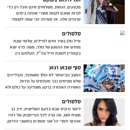
מבצעים, הנחות, משלוחים חינם והכל רק כדי
לגרות אתכם לקנות מוצרי אופנה בימים
טרופים אלה. אז מאיפה הכי שווה לקנות?
ואפליקצייה חדשה ואופנתית תוצרת
כחול-לבן
סלסולים
אייל גולן בשיר חדש לחיילים, שלומי שבת
מחדש את ההמנון של גולני, משה פרץ יוצא
בקמפיין לטובת חייל צה״ל, העלוהם בין
השמאל לימין מתגבר וכבוד לזמרי הז׳אנר
סוף שבוע רגוע
המצב הביטחוני לא הולך ומשתפר, והבליינים
שלא מגויסים כבר מטפסים על קירות.
האווירה האפורה ברקע משפיעה על כולם ולא
פוסחת על איש- גם לא על אנשי הלילה. איך
מתמודדים עם שגרת מציאות שכזו? ומהי
סלסולים
המחווה המרגשת ביותר שירושלים ידעה
ליאור נרקיס אבא בפעם השלישית, יניב בן
בעקבות המצב?
משיח חוגג, מה קרה לדף הפייסבוק של דודו
אהרון? וזמרי הז׳אנר תומכים בתושבי הדרום,
הכל בפינת הסלסולים