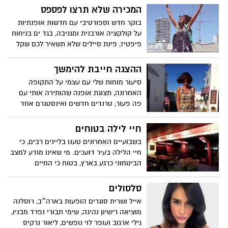
המכירה שלא תרצו לפספס
בוקר חדש וספורטיבי עם חדשות אופנתיות
על קולקציה אורבנית ומגניבה, בגד ים בניחוח
פיפטיז, פינת סיילים שלא תשאיר לכם שקל
פנוי, חנות שמצליחה להפתיע אותי כל פעם
מחדש ומכירה אחת שממש לא תרצו לפספס.
ההצגה חייבת להימשך
אז קדימה, מתחילים...
סיעור מוחות שלי עם עצמי על התקופה
האחרונה, תצוגת אופנה שהותירה אותי עם
פה פעור, טרנדים חדשים ואינסטגרם אחד
שמחולל מהפכה בעולם האופנה
חיי לילה בטוחים
בשבועיים האחרונים טענו בליינים רבים, כי
חיי הלילה בעיר דועכים. מי שאינו מודע למצב
הביטחוני כרגע בארץ, בטוח כי החיים
ממשיכים כרגיל. נכון, צריך לבלות ולהפיג את
המתח והחרדה- אך מקומות בילוי רבים
סלסולים
חושבים זהיר יותר. לאחר בירור מעמיק, הנה
אייל ושרית סוגרים הופעות בארה״ב, רוסלנה
לכם התשובות לחיי הלילה בירושלים
מוציאה רישיון נהיגה, שימי תבורי נפרד מבניו,
שמתקיימים במתכונת זהירה
גילי ארגוב ועופר לוי נופשים, ליאור נרקיס