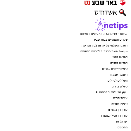
נטיפס - רשת חברתית לטיפים והמלצות
שערים חשמליים בבאר שבע
הארגון העולמי של יהדות צפון אפריקה
Netips -רשת חברתית לחכמת ההמונים
המלצה לסרט
המלצה לסדרה
טיפים ליחסים אישיים
העצמה עצמית
מסלולים לטיולים
טיולים בדרום
ייעוץ טכנולוגי ופתרונות AI
עיצוב הבית
טיפוח ואופנה
עורך דין באשדוד
עורך דין פלילי באשדוד
ישראל נט
מתכונים