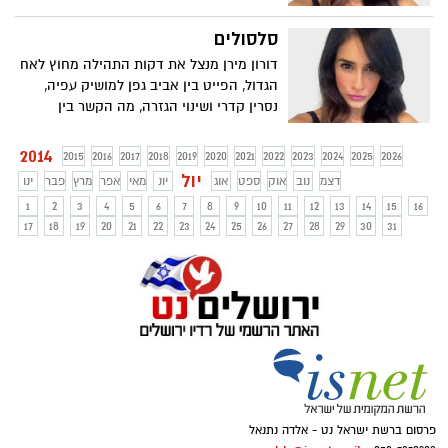
מתקעקע ודודו אהרון מתגבס
סלסולים
דורון מירן מנצל את דקות התהילה מחוץ לאח
הגדול, הפייט בין אביב גפן למושיק עפיה,
נסרין קדרי ושינוי הגזרה, מה הקשר בין
רוסלנה לירדן אשתו של משה פרץ, ושיתוף
הפעולה בין שרית חדד נמשך.
2014
2015
2016
2017
2018
2019
2020
2021
2022
2023
2024
2025
2026
יול
דצמ
נוב
אוק
ספט
אוג
יונ
מאי
אפר
מרץ
פבר
ינו
1
2
3
4
5
6
7
8
9
10
11
12
13
14
15
16
17
18
19
20
21
22
23
24
25
26
27
28
29
30
31
פרסום ברשת ישראל נט - אלדה נתנאל