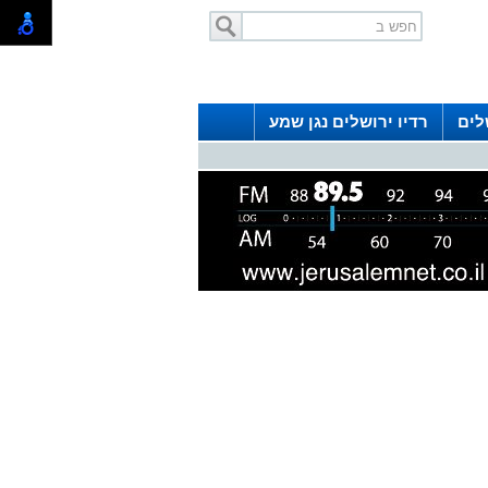
לים
רדיו ירושלים נגן שמע