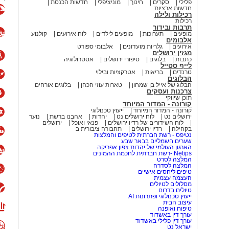
פלילי
סקרים
חינוך
מוניציפלי
חדשות הכנסת
חדשות ארציות
רכילות ולילה
רכילות
תרבות ובידור
מופעים
תערוכות
מופעים לילדים
לוח אירועים
קולנוע
אלבומים
אירועים
גלריות מועדונים
אלבומי ספורט
מגזין ירושלים
כתבות
בלוגים
סיפורי ירושלים
אסטרולוגיה
לייף סטייל
טרנדים
בריאות
אטרקציות ובילוי
הבלוגים
הבלוג של אייל בן שמחון
טארות עוזי הכהן
בלוגים אורחים
צרכנות ועסקים
תוכן שיווקי
קורונה - המדור המיוחד
קורונה - המדור המיוחד
ייעוץ טכנולוגי
ירושלים נט
לוח ירושלים נט
יהדות
אהבנו ברשת
נוער
לוח השידורים של רדיו ירושלים
פנאי ואוכל
ירושלים
בקהילה
רדיו ירושלים
תחבורה ציבורית ב
נטיפס - רשת חברתית לטיפים והמלצות
שערים חשמליים בבאר שבע
הארגון העולמי של יהדות צפון אפריקה
Netips -רשת חברתית לחכמת ההמונים
המלצה לסרט
המלצה לסדרה
טיפים ליחסים אישיים
העצמה עצמית
מסלולים לטיולים
טיולים בדרום
ייעוץ טכנולוגי ופתרונות AI
עיצוב הבית
טיפוח ואופנה
עורך דין באשדוד
עורך דין פלילי באשדוד
ישראל נט