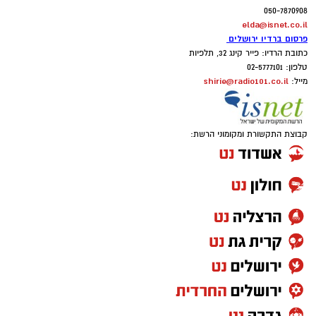
050-7870908
elda@isnet.co.il
פרסום ברדיו ירושלים
כתובת הרדיו: פייר קינג 32, תלפיות
טלפון: 02-5777101
shirie@radio101.co.il
מייל:
קבוצת התקשורת ומקומוני הרשת: