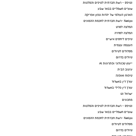
נטיפס - רשת חברתית לטיפים והמלצות
שערים חשמליים בבאר שבע
הארגון העולמי של יהדות צפון אפריקה
Netips -רשת חברתית לחכמת ההמונים
המלצה לסרט
המלצה לסדרה
טיפים ליחסים אישיים
העצמה עצמית
מסלולים לטיולים
טיולים בדרום
ייעוץ טכנולוגי ופתרונות AI
עיצוב הבית
טיפוח ואופנה
עורך דין באשדוד
עורך דין פלילי באשדוד
ישראל נט
מתכונים
נטיפס - רשת חברתית לטיפים והמלצות
שערים חשמליים בבאר שבע
Netips -רשת חברתית לחכמת ההמונים
מסלולים לטיולים
טיולים בדרום