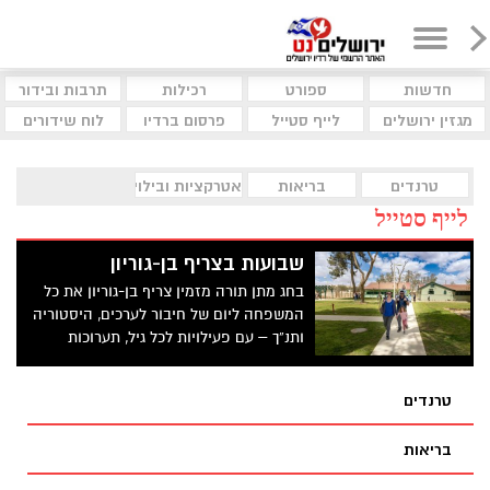
חדשות
ספורט
רכילות
תרבות ובידור
מגזין ירושלים
לייף סטייל
פרסום ברדיו
לוח שידורים
טרנדים
בריאות
אטרקציות ובילוי
לייף סטייל
שבועות בצריף בן-גוריון
בחג מתן תורה מזמין צריף בן-גוריון את כל
המשפחה ליום של חיבור לערכים, היסטוריה
ותנ”ך – עם פעילויות לכל גיל, תערוכות
אינטראקטיביות ומשחק 'חפש את המטמון'
לילדים
טרנדים
בריאות