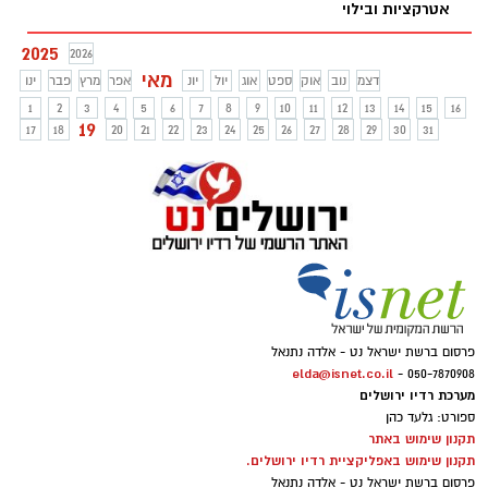
אטרקציות ובילוי
2025
2026
מאי
דצמ
נוב
אוק
ספט
אוג
יול
יונ
אפר
מרץ
פבר
ינו
1
2
3
4
5
6
7
8
9
10
11
12
13
14
15
16
19
17
18
20
21
22
23
24
25
26
27
28
29
30
31
פרסום ברשת ישראל נט - אלדה נתנאל
elda@isnet.co.il
050-7870908 -
מערכת רדיו ירושלים
ספורט: גלעד כהן
תקנון שימוש באתר
תקנון שימוש באפליקציית רדיו ירושלים.
פרסום ברשת ישראל נט - אלדה נתנאל