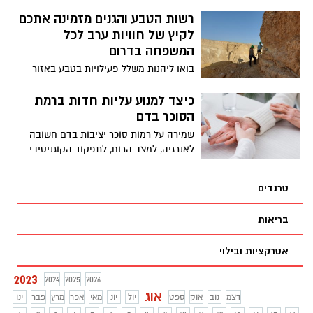
שיתקיימו לאורך חגי תשרי תשפ"ד 2023
במרכזי המבקרים במכוורות בדרום וברחבי
רשות הטבע והגנים מזמינה אתכם
הארץ, לצד פעילות מעשירה ללמידה על
לקיץ של חוויות ערב לכל
עולמן של הדבורים והדבוראים.
המשפחה בדרום
בואו ליהנות משלל פעילויות בטבע באזור
הדרום במיוחד לחודש אוגוסט ומיועד לכל
המשפחה - חגיגה של יין במדבר, אתגר מצדה,
כיצד למנוע עליות חדות ברמת
זריחה מדברית, הרפתקה מקראית ועוד
הסוכר בדם
שמירה על רמות סוכר יציבות בדם חשובה
לאנרגיה, למצב הרוח, לתפקוד הקוגניטיבי
ולרווחה הכללית. מה יכול לגרום לעליות
קיצוניות, כיצד להתמודד איתן, ומתי צריך
טרנדים
לגשת לטיפול רפואי?
בריאות
אטרקציות ובילוי
2023
2024
2025
2026
אוג
דצמ
נוב
אוק
ספט
יול
יונ
מאי
אפר
מרץ
פבר
ינו