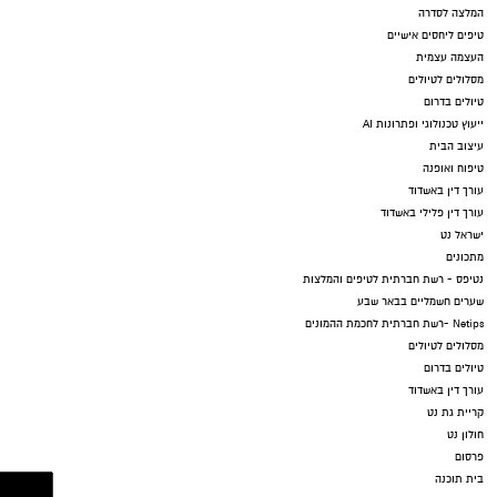
המלצה לסדרה
טיפים ליחסים אישיים
העצמה עצמית
מסלולים לטיולים
טיולים בדרום
ייעוץ טכנולוגי ופתרונות AI
עיצוב הבית
טיפוח ואופנה
עורך דין באשדוד
עורך דין פלילי באשדוד
ישראל נט
מתכונים
נטיפס - רשת חברתית לטיפים והמלצות
שערים חשמליים בבאר שבע
Netips -רשת חברתית לחכמת ההמונים
מסלולים לטיולים
טיולים בדרום
עורך דין באשדוד
קריית גת נט
חולון נט
פרסום
בית תוכנה