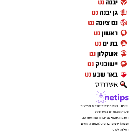
נטיפס - רשת חברתית לטיפים והמלצות
שערים חשמליים בבאר שבע
הארגון העולמי של יהדות צפון אפריקה
Netips -רשת חברתית לחכמת ההמונים
המלצה לסרט