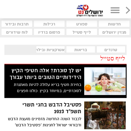
חדשות
ספורט
רכילות
תרבות ובידור
מגזין ירושלים
לייף סטייל
פרסום ברדיו
לוח שידורים
טרנדים
בריאות
אטרקציות ובילוי
לייף סטייל
יש לך סוכרת? אלה חטיפי הקיץ
הידידותיים הטובים ביותר עבורך
בחירת חטיף בריא עלולה להיות מאתגרת
לסוכרתיים, במיוחד בקיץ. כולנו חפצים
במשהו שישביע לאורך זמן, שיהיה טעים, קריר
ושלא יעלה את רמת הסוכר בדם גבוה מדי.
פסטיבל הדבש בחגי תשרי
הבשורות הטובות הן שיש מספר נשנושים
תשפ"ד 2023
שתוכלו לשלב בתפריט
לכבוד השנה החדשה מזמינים מועצת הדבש
ודבוראי ישראל לחגיגות 'פסטיבל הדבש'