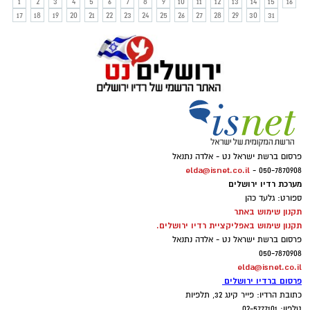
1
2
3
4
5
6
7
8
9
10
11
12
13
14
15
16
17
18
19
20
21
22
23
24
25
26
27
28
29
30
31
פרסום ברשת ישראל נט - אלדה נתנאל
elda@isnet.co.il
050-7870908 -
מערכת רדיו ירושלים
ספורט: גלעד כהן
תקנון שימוש באתר
תקנון שימוש באפליקציית רדיו ירושלים.
פרסום ברשת ישראל נט - אלדה נתנאל
050-7870908
elda@isnet.co.il
פרסום ברדיו ירושלים
כתובת הרדיו: פייר קינג 32, תלפיות
טלפון: 02-5777101