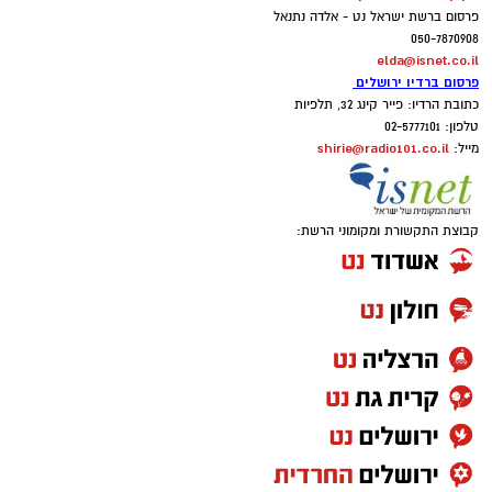
פרסום ברשת ישראל נט - אלדה נתנאל
050-7870908
elda@isnet.co.il
פרסום ברדיו ירושלים
כתובת הרדיו: פייר קינג 32, תלפיות
טלפון: 02-5777101
shirie@radio101.co.il
מייל:
קבוצת התקשורת ומקומוני הרשת: