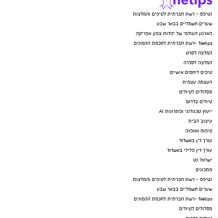
נטיפס - רשת חברתית לטיפים והמלצות
שערים חשמליים בבאר שבע
הארגון העולמי של יהדות צפון אפריקה
Netips -רשת חברתית לחכמת ההמונים
המלצה לסרט
המלצה לסדרה
טיפים ליחסים אישיים
העצמה עצמית
מסלולים לטיולים
טיולים בדרום
ייעוץ טכנולוגי ופתרונות AI
עיצוב הבית
טיפוח ואופנה
עורך דין באשדוד
עורך דין פלילי באשדוד
ישראל נט
מתכונים
נטיפס - רשת חברתית לטיפים והמלצות
שערים חשמליים בבאר שבע
Netips -רשת חברתית לחכמת ההמונים
מסלולים לטיולים