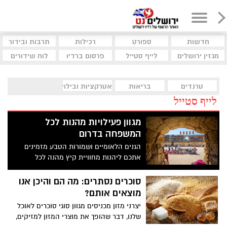
חדשות
ספורט
רכילות
תרבות ובידור
מגזין ירושלים
לייף סטייל
פרסום ברדיו
לוח שידורים
טרנדים
בריאות
אטרקציות ובילוי
לייף סטייל
מגוון פעילויות מהנות לכל
המשפחה בדרום
הגנים הלאומיים ושמורות הטבע מזמינים
אתכם ליהנות מחוויית קיץ מהנה לכל
המשפחה סיורים, תצפיות, הדרכות והפעלות
שיפתחו לכם את חופשת הקיץ לבילוי מהנה
סוכרים נסתרים: מה הם והיכן אנו
ובלתי נשכח.
מוצאים אותם?
יצרני מזון מכניסים מגוון סוגי סוכרים לאוכל
שלנו, דבר שהופך את מוצרי המזון למזיקים,