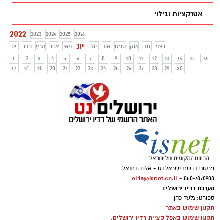
אטרקציות ובילוי
2022
2023
2024
2025
2026
יונ
דצמ
נוב
אוק
ספט
אוג
יול
מאי
אפר
מרץ
פבר
ינו
1
2
3
4
5
6
7
8
9
10
11
12
13
14
15
16
17
18
19
20
21
22
23
24
25
26
27
28
29
30
פרסום ברשת ישראל נט - אלדה נתנאל
elda@isnet.co.il
050-7870908 -
מערכת רדיו ירושלים
ספורט: גלעד כהן
תקנון שימוש באתר
תקנון שימוש באפליקציית רדיו ירושלים.