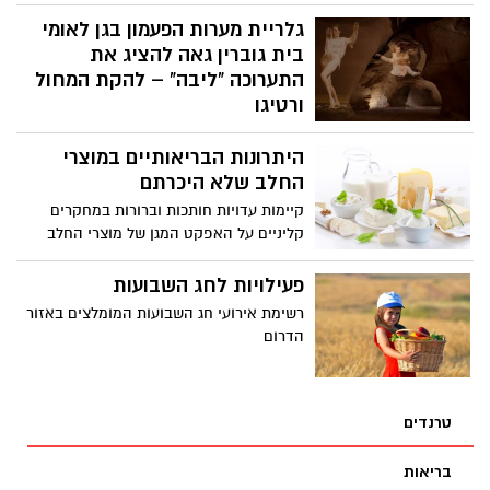
ממכרים ולריווחים יותר לחברות המזון. חשוב
לדעת מה מכיל המזון שאנחנו צורכים על
גלריית מערות הפעמון בגן לאומי
בסיס יומי
בית גוברין גאה להציג את
התערוכה "ליבה" – להקת המחול
ורטיגו
בערב, בחלליה יוצאי הדופן של מערת
היתרונות הבריאותיים במוצרי
הפעמון, מציגה להקת המחול ורטיגו תערוכת
וידיאו ארט המוקרנת על קירות המערה.
החלב שלא היכרתם
בתערוכה מוצגים קטעים שנלקחו מעבודת
קיימות עדויות חותכות וברורות במחקרים
הלהקה, לוקטו וחוברו במיוחד עבור המערה
קליניים על האפקט המגן של מוצרי החלב
שנוצרה בחציבה על ידי תושביו הקדומים של
מפני מחלות לב וכלי דם, יתר לחץ דם וסרטן
המקום.
המעי. קימות מספר עדויות המרמזות על קשר
פעילויות לחג השבועות
הפוך בין צריכת מוצרי חלב לבין מחלות כמו
רשימת אירועי חג השבועות המומלצים באזור
אלצהיימר, שבץ מוחי, סרטן השד,
הדרום
אוסטיאופורוזיס, סינדרום מטבולי וסוכרת.
טרנדים
בריאות