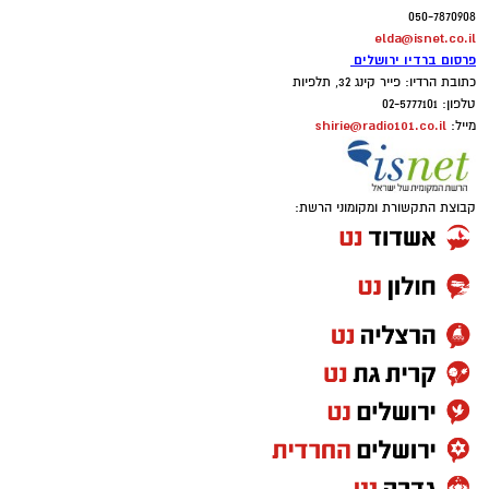
050-7870908
elda@isnet.co.il
פרסום ברדיו ירושלים
כתובת הרדיו: פייר קינג 32, תלפיות
טלפון: 02-5777101
shirie@radio101.co.il
מייל:
קבוצת התקשורת ומקומוני הרשת: