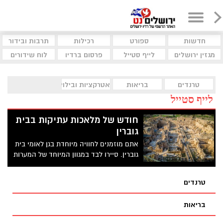
חדשות
ספורט
רכילות
תרבות ובידור
מגזין ירושלים
לייף סטייל
פרסום ברדיו
לוח שידורים
טרנדים
בריאות
אטרקציות ובילוי
לייף סטייל
חודש של מלאכות עתיקות בבית
גוברין
אתם מוזמנים לחוויה מיוחדת בגן לאומי בית
גוברין. סיירו לבד במגוון המיוחד של המערות
במקום והעשירו את ביקורכם בהדגמה
מיוחדת של מלאכות קדומות: הכנת אריגים,
טרנדים
טיבוע מטבעות, ועוד. בכל שבת יודגמו שני
סוגי מלאכה שונים.
בריאות