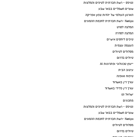
נטיפס - רשת חברתית לטיפים והמלצות
שערים חשמליים בבאר שבע
הארגון העולמי של יהדות צפון אפריקה
Netips -רשת חברתית לחכמת ההמונים
המלצה לסרט
המלצה לסדרה
טיפים ליחסים אישיים
העצמה עצמית
מסלולים לטיולים
טיולים בדרום
ייעוץ טכנולוגי ופתרונות AI
עיצוב הבית
טיפוח ואופנה
עורך דין באשדוד
עורך דין פלילי באשדוד
ישראל נט
מתכונים
נטיפס - רשת חברתית לטיפים והמלצות
שערים חשמליים בבאר שבע
Netips -רשת חברתית לחכמת ההמונים
מסלולים לטיולים
טיולים בדרום