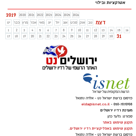
אטרקציות ובילוי
2019
2020
2021
2022
2023
2024
2025
2026
דצמ
נוב
אוק
ספט
אוג
יול
יונ
מאי
אפר
מרץ
פבר
ינו
1
2
3
4
5
6
7
8
9
10
11
12
13
14
15
16
31
17
18
19
20
21
22
23
24
25
26
27
28
29
30
פרסום ברשת ישראל נט - אלדה נתנאל
elda@isnet.co.il
050-7870908 -
מערכת רדיו ירושלים
ספורט: גלעד כהן
תקנון שימוש באתר
תקנון שימוש באפליקציית רדיו ירושלים.
פרסום ברשת ישראל נט - אלדה נתנאל