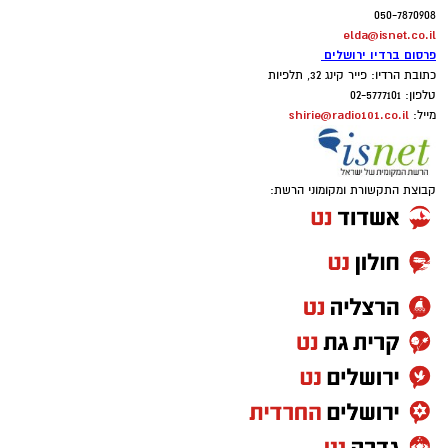
050-7870908
elda@isnet.co.il
פרסום ברדיו ירושלים
כתובת הרדיו: פייר קינג 32, תלפיות
טלפון: 02-5777101
shirie@radio101.co.il
מייל:
קבוצת התקשורת ומקומוני הרשת: