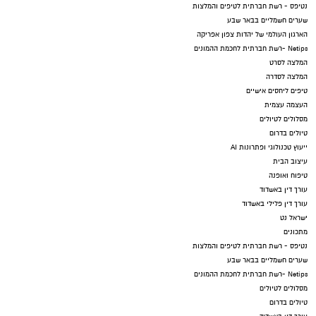
נטיפס - רשת חברתית לטיפים והמלצות
שערים חשמליים בבאר שבע
הארגון העולמי של יהדות צפון אפריקה
Netips -רשת חברתית לחכמת ההמונים
המלצה לסרט
המלצה לסדרה
טיפים ליחסים אישיים
העצמה עצמית
מסלולים לטיולים
טיולים בדרום
ייעוץ טכנולוגי ופתרונות AI
עיצוב הבית
טיפוח ואופנה
עורך דין באשדוד
עורך דין פלילי באשדוד
ישראל נט
מתכונים
נטיפס - רשת חברתית לטיפים והמלצות
שערים חשמליים בבאר שבע
Netips -רשת חברתית לחכמת ההמונים
מסלולים לטיולים
טיולים בדרום