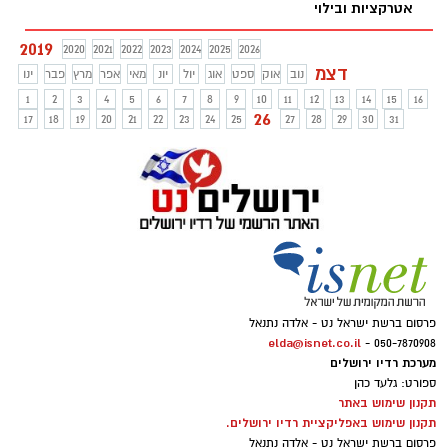
אטרקציות ובילוי
2019
2020
2021
2022
2023
2024
2025
2026
דצמ
נוב
אוק
ספט
אוג
יול
יונ
מאי
אפר
מרץ
פבר
ינו
1
2
3
4
5
6
7
8
9
10
11
12
13
14
15
16
26
17
18
19
20
21
22
23
24
25
27
28
29
30
31
פרסום ברשת ישראל נט - אלדה נתנאל
elda@isnet.co.il
050-7870908 -
מערכת רדיו ירושלים
ספורט: גלעד כהן
תקנון שימוש באתר
תקנון שימוש באפליקציית רדיו ירושלים.
פרסום ברשת ישראל נט - אלדה נתנאל