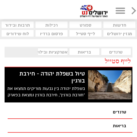
חדשות
ספורט
רכילות
תרבות ובידור
מגזין ירושלים
לייף סטייל
פרסום ברדיו
לוח שידורים
טרנדים
בריאות
אטרקציות ובילוי
לייף סטייל
טיול בשפלת יהודה - חירבת
בורגין
בשפלת יהודה בין גבעות מוריקים תמצאו את
"חורבת בורגין", חירבת בורגין נמצאת בפארק
עדולם על הר בגובה 430 מטר מעל פני הים.
ממקום זה ניתן לראות תצפית מדהימv
טרנדים
אריכולוגיה ונוף עוצר נשימה
בריאות