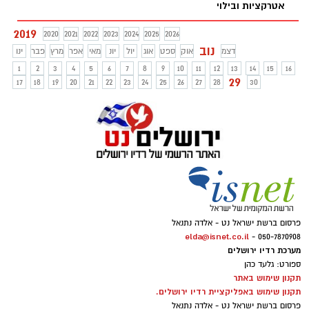
אטרקציות ובילוי
2019
2020
2021
2022
2023
2024
2025
2026
נוב
דצמ
אוק
ספט
אוג
יול
יונ
מאי
אפר
מרץ
פבר
ינו
1
2
3
4
5
6
7
8
9
10
11
12
13
14
15
16
29
17
18
19
20
21
22
23
24
25
26
27
28
30
פרסום ברשת ישראל נט - אלדה נתנאל
elda@isnet.co.il
050-7870908 -
מערכת רדיו ירושלים
ספורט: גלעד כהן
תקנון שימוש באתר
תקנון שימוש באפליקציית רדיו ירושלים.
פרסום ברשת ישראל נט - אלדה נתנאל