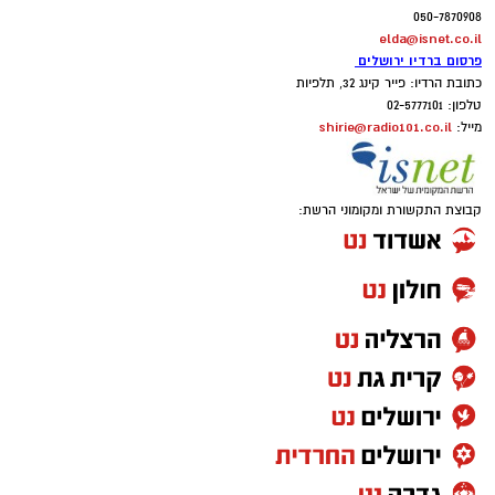
050-7870908
elda@isnet.co.il
פרסום ברדיו ירושלים
כתובת הרדיו: פייר קינג 32, תלפיות
טלפון: 02-5777101
shirie@radio101.co.il
מייל:
קבוצת התקשורת ומקומוני הרשת: