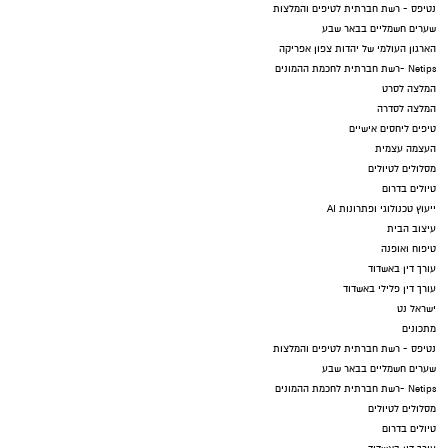
נטיפס - רשת חברתית לטיפים והמלצות
שערים חשמליים בבאר שבע
הארגון העולמי של יהדות צפון אפריקה
Netips -רשת חברתית לחכמת ההמונים
המלצה לסרט
המלצה לסדרה
טיפים ליחסים אישיים
העצמה עצמית
מסלולים לטיולים
טיולים בדרום
ייעוץ טכנולוגי ופתרונות AI
עיצוב הבית
טיפוח ואופנה
עורך דין באשדוד
עורך דין פלילי באשדוד
ישראל נט
מתכונים
נטיפס - רשת חברתית לטיפים והמלצות
שערים חשמליים בבאר שבע
Netips -רשת חברתית לחכמת ההמונים
מסלולים לטיולים
טיולים בדרום