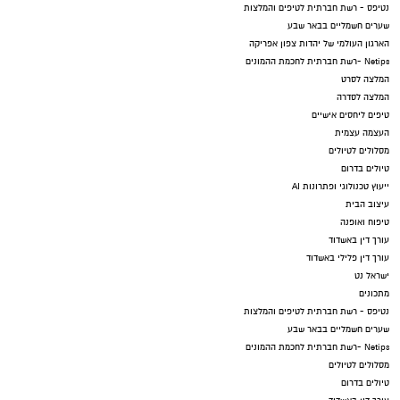
נטיפס - רשת חברתית לטיפים והמלצות
שערים חשמליים בבאר שבע
הארגון העולמי של יהדות צפון אפריקה
Netips -רשת חברתית לחכמת ההמונים
המלצה לסרט
המלצה לסדרה
טיפים ליחסים אישיים
העצמה עצמית
מסלולים לטיולים
טיולים בדרום
ייעוץ טכנולוגי ופתרונות AI
עיצוב הבית
טיפוח ואופנה
עורך דין באשדוד
עורך דין פלילי באשדוד
ישראל נט
מתכונים
נטיפס - רשת חברתית לטיפים והמלצות
שערים חשמליים בבאר שבע
Netips -רשת חברתית לחכמת ההמונים
מסלולים לטיולים
טיולים בדרום