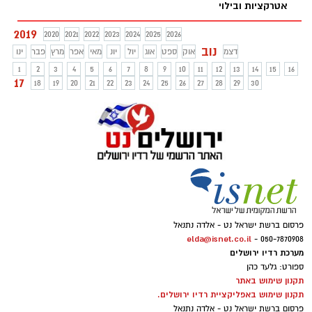
אטרקציות ובילוי
2019
2020
2021
2022
2023
2024
2025
2026
נוב
דצמ
אוק
ספט
אוג
יול
יונ
מאי
אפר
מרץ
פבר
ינו
1
2
3
4
5
6
7
8
9
10
11
12
13
14
15
16
17
18
19
20
21
22
23
24
25
26
27
28
29
30
פרסום ברשת ישראל נט - אלדה נתנאל
elda@isnet.co.il
050-7870908 -
מערכת רדיו ירושלים
ספורט: גלעד כהן
תקנון שימוש באתר
תקנון שימוש באפליקציית רדיו ירושלים.
פרסום ברשת ישראל נט - אלדה נתנאל