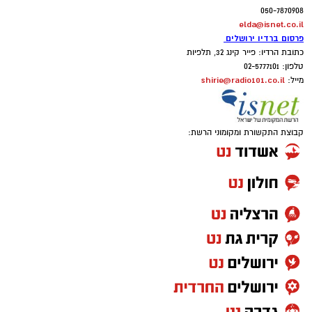
050-7870908
elda@isnet.co.il
פרסום ברדיו ירושלים
כתובת הרדיו: פייר קינג 32, תלפיות
טלפון: 02-5777101
shirie@radio101.co.il
מייל:
קבוצת התקשורת ומקומוני הרשת: