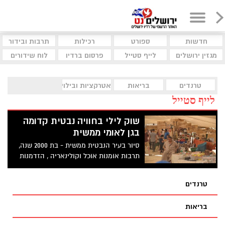
חדשות
ספורט
רכילות
תרבות ובידור
מגזין ירושלים
לייף סטייל
פרסום ברדיו
לוח שידורים
טרנדים
בריאות
אטרקציות ובילוי
לייף סטייל
שוק לילי בחוויה נבטית קדומה
בגן לאומי ממשית
סיור בעיר הנבטית ממשית - בת 2000 שנה,
תרבות אומנות אוכל וקולינאריה , הזדמנות
לגעת בזמן שחלף, להתחבר לניחוחות העבר
ולהתרגש מחוויה כמו-היסטורית צבעונית
טרנדים
וקסומה של מראות, ריחות וטעמים ברחובות
הכפר
בריאות