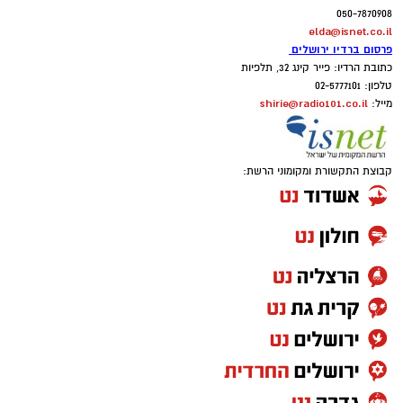
050-7870908
elda@isnet.co.il
פרסום ברדיו ירושלים
כתובת הרדיו: פייר קינג 32, תלפיות
טלפון: 02-5777101
shirie@radio101.co.il
מייל:
קבוצת התקשורת ומקומוני הרשת: