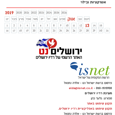
אטרקציות ובילוי
2019
2020
2021
2022
2023
2024
2025
2026
אוק
דצמ
נוב
ספט
אוג
יול
יונ
מאי
אפר
מרץ
פבר
ינו
13
1
2
3
4
5
6
7
8
9
10
11
12
14
15
16
17
18
19
20
21
22
23
24
25
26
27
28
29
30
31
פרסום ברשת ישראל נט - אלדה נתנאל
elda@isnet.co.il
050-7870908 -
מערכת רדיו ירושלים
ספורט: גלעד כהן
תקנון שימוש באתר
תקנון שימוש באפליקציית רדיו ירושלים.
פרסום ברשת ישראל נט - אלדה נתנאל