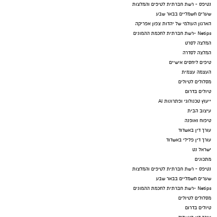
נטיפס - רשת חברתית לטיפים והמלצות
שערים חשמליים בבאר שבע
הארגון העולמי של יהדות צפון אפריקה
Netips -רשת חברתית לחכמת ההמונים
המלצה לסרט
המלצה לסדרה
טיפים ליחסים אישיים
העצמה עצמית
מסלולים לטיולים
טיולים בדרום
ייעוץ טכנולוגי ופתרונות AI
עיצוב הבית
טיפוח ואופנה
עורך דין באשדוד
עורך דין פלילי באשדוד
ישראל נט
מתכונים
נטיפס - רשת חברתית לטיפים והמלצות
שערים חשמליים בבאר שבע
Netips -רשת חברתית לחכמת ההמונים
מסלולים לטיולים
טיולים בדרום