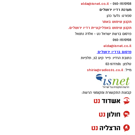
elda@isnet.co.il
050-7870908 -
מערכת רדיו ירושלים
ספורט: גלעד כהן
תקנון שימוש באתר
תקנון שימוש באפליקציית רדיו ירושלים.
פרסום ברשת ישראל נט - אלדה נתנאל
050-7870908
elda@isnet.co.il
פרסום ברדיו ירושלים
כתובת הרדיו: פייר קינג 32, תלפיות
טלפון: 02-5777101
shirie@radio101.co.il
מייל:
קבוצת התקשורת ומקומוני הרשת: