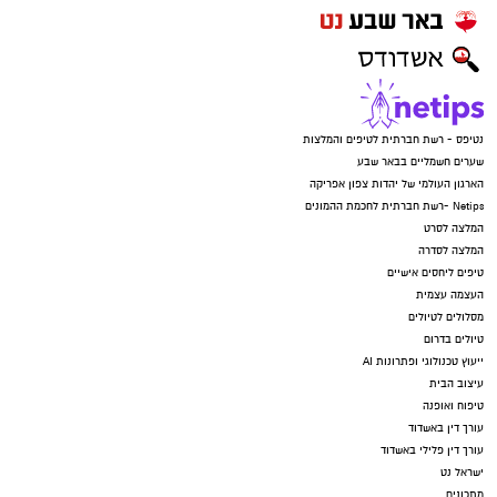
נטיפס - רשת חברתית לטיפים והמלצות
שערים חשמליים בבאר שבע
הארגון העולמי של יהדות צפון אפריקה
Netips -רשת חברתית לחכמת ההמונים
המלצה לסרט
המלצה לסדרה
טיפים ליחסים אישיים
העצמה עצמית
מסלולים לטיולים
טיולים בדרום
ייעוץ טכנולוגי ופתרונות AI
עיצוב הבית
טיפוח ואופנה
עורך דין באשדוד
עורך דין פלילי באשדוד
ישראל נט
מתכונים