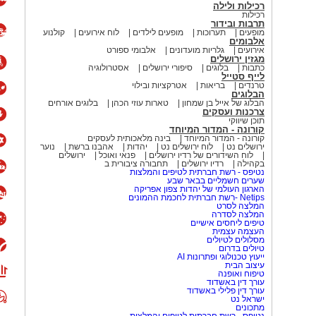
רכילות ולילה
רכילות
תרבות ובידור
מופעים
תערוכות
מופעים לילדים
לוח אירועים
קולנוע
אלבומים
אירועים
גלריות מועדונים
אלבומי ספורט
מגזין ירושלים
כתבות
בלוגים
סיפורי ירושלים
אסטרולוגיה
לייף סטייל
טרנדים
בריאות
אטרקציות ובילוי
הבלוגים
הבלוג של אייל בן שמחון
טארות עוזי הכהן
בלוגים אורחים
צרכנות ועסקים
תוכן שיווקי
קורונה - המדור המיוחד
קורונה - המדור המיוחד
בינה מלאכותית לעסקים
ירושלים נט
לוח ירושלים נט
יהדות
אהבנו ברשת
נוער
לוח השידורים של רדיו ירושלים
פנאי ואוכל
ירושלים
בקהילה
רדיו ירושלים
תחבורה ציבורית ב
נטיפס - רשת חברתית לטיפים והמלצות
שערים חשמליים בבאר שבע
הארגון העולמי של יהדות צפון אפריקה
Netips -רשת חברתית לחכמת ההמונים
המלצה לסרט
המלצה לסדרה
טיפים ליחסים אישיים
העצמה עצמית
מסלולים לטיולים
טיולים בדרום
ייעוץ טכנולוגי ופתרונות AI
עיצוב הבית
טיפוח ואופנה
עורך דין באשדוד
עורך דין פלילי באשדוד
ישראל נט
מתכונים