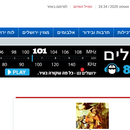
|
המייל האדום
|
לפרסום באתר
כילות
תרבות ובידור
אלבומים
מגזין ירושלים
לוח ירו
 רדיו ירושלים