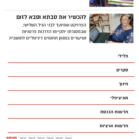
בהסכמה וביוזמתן: "יצר מאזן אימה"
להכשיר את סבתא וסבא לזום
הפרויקט שמיועד לבני הגיל השלישי,
שבמסגרתו יתקיימו הדרכות פרטניות
ושיעורים במגוון תחומים דיגיטליים לתושביה
הוותיקים, המהווים כ-10% מאוכלוסיית העיר.
ראש העיר ירושלים, משה ליאון: "אני מברך על
פלילי
הפרויקט המיוחד אשר יסייע לאוכלוסיית הגיל
השלישי להישאר מחוברת גם בזמן משבר
סקרים
הקורונה, המאלץ את כולנו לשמור על ריחוק
חברתי
חינוך
מוניציפלי
חדשות הכנסת
חדשות ארציות
2020
2021
2022
2023
2024
2025
2026