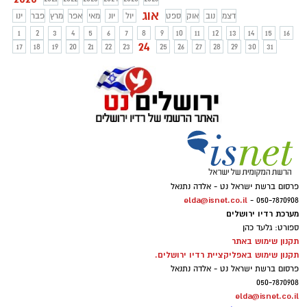
אוג
דצמ
נוב
אוק
ספט
יול
יונ
מאי
אפר
מרץ
פבר
ינו
1
2
3
4
5
6
7
8
9
10
11
12
13
14
15
16
24
17
18
19
20
21
22
23
25
26
27
28
29
30
31
פרסום ברשת ישראל נט - אלדה נתנאל
elda@isnet.co.il
050-7870908 -
מערכת רדיו ירושלים
ספורט: גלעד כהן
תקנון שימוש באתר
תקנון שימוש באפליקציית רדיו ירושלים.
פרסום ברשת ישראל נט - אלדה נתנאל
050-7870908
elda@isnet.co.il