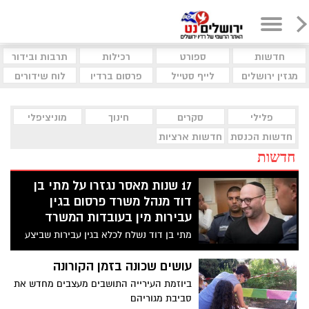
חדשות
ספורט
רכילות
תרבות ובידור
מגזין ירושלים
לייף סטייל
פרסום ברדיו
לוח שידורים
פלילי
סקרים
חינוך
מוניציפלי
חדשות הכנסת
חדשות ארציות
חדשות
17 שנות מאסר נגזרו על מתי בן
דוד מנהל משרד פרסום בגין
עבירות מין בעובדות המשרד
מתי בן דוד נשלח לכלא בגין עבירות שביצע
בשש עובדות חרדיות במשרד פרסום שניהל,
בהן אונס ומעשים מגונים. הוא נהג לשלוח
עושים שכונה בזמן הקורונה
הודעות עם הצעות מיניות, וכשסורב נהג
ביוזמת העירייה התושבים מעצבים מחדש את
להשפיל אותן ולהתעמר בהן. הוא אף איים
סביבת מגוריהם
שאם יספרו על המעשים יטען שנעשו