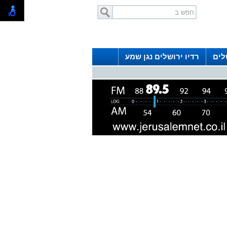
לים
רדיו ירושלים נגן שמע