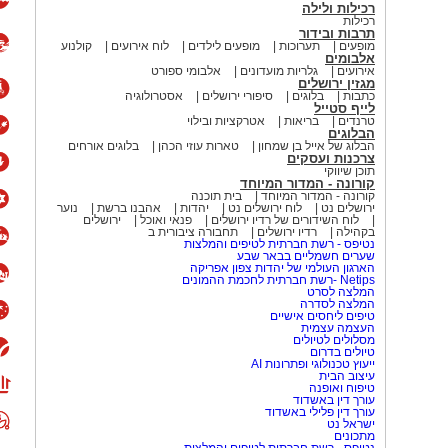
רכילות ולילה
רכילות
תרבות ובידור
מופעים
תערוכות
מופעים לילדים
לוח אירועים
קולנוע
אלבומים
אירועים
גלריות מועדונים
אלבומי ספורט
מגזין ירושלים
כתבות
בלוגים
סיפורי ירושלים
אסטרולוגיה
לייף סטייל
טרנדים
בריאות
אטרקציות ובילוי
הבלוגים
הבלוג של אייל בן שמחון
טארות עוזי הכהן
בלוגים אורחים
צרכנות ועסקים
תוכן שיווקי
קורונה - המדור המיוחד
קורונה - המדור המיוחד
בית תוכנה
ירושלים נט
לוח ירושלים נט
יהדות
אהבנו ברשת
נוער
לוח השידורים של רדיו ירושלים
פנאי ואוכל
ירושלים
בקהילה
רדיו ירושלים
תחבורה ציבורית ב
נטיפס - רשת חברתית לטיפים והמלצות
שערים חשמליים בבאר שבע
הארגון העולמי של יהדות צפון אפריקה
Netips -רשת חברתית לחכמת ההמונים
המלצה לסרט
המלצה לסדרה
טיפים ליחסים אישיים
העצמה עצמית
מסלולים לטיולים
טיולים בדרום
ייעוץ טכנולוגי ופתרונות AI
עיצוב הבית
טיפוח ואופנה
עורך דין באשדוד
עורך דין פלילי באשדוד
ישראל נט
מתכונים