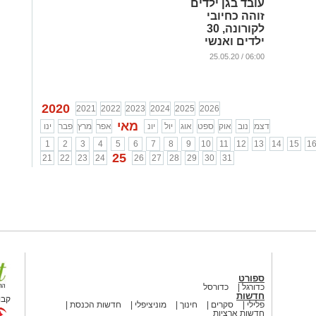
עובד בגן ילדים
זוהה כחיובי
לקורונה, 30
ילדים ואנשי
צוות נשלחו
06:00 / 25.05.20
לבידוד
...
2020
2021
2022
2023
2024
2025
2026
מאי
דצמ
נוב
אוק
ספט
אוג
יול
יונ
אפר
מרץ
פבר
ינו
1
2
3
4
5
6
7
8
9
10
11
12
13
14
15
1
25
21
22
23
24
26
27
28
29
30
31
ספורט
כדורגל
כדורסל
חדשות
קבו
פלילי
סקרים
חינוך
מוניציפלי
חדשות הכנסת
חדשות ארציות