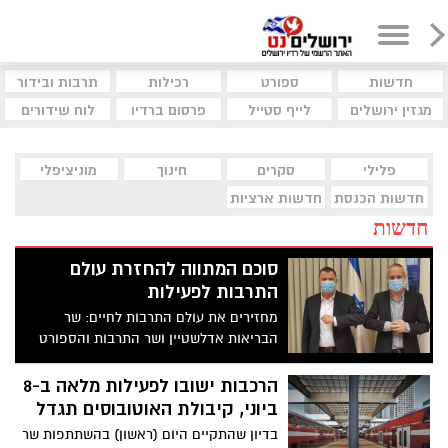
חדשות
ספורט
רכילות
תרבות ובידור
מגזין ירושלים
לייף סטייל
פרסום ברדיו
לוח שידורים
פלילי
סקרים
חינוך
מוניציפלי
חדשות הכנסת
חדשות ארציות
חדשות
סוכם המתווה להחזרת עולם
התרבות לפעילות
מחזירים את עולם התרבות לחיים: שר
הבריאות אדלשטיין ושר התרבות והספורט
טרופר סיכמו הערב על מתווה להחזרת עולם
התרבות לחיים
הרכבות ישובו לפעילות מלאה ב-8
ביוני, קיבולת האוטובוסים תגדל
בדיון שהתקיים היום (ראשון) בהשתתפות שר