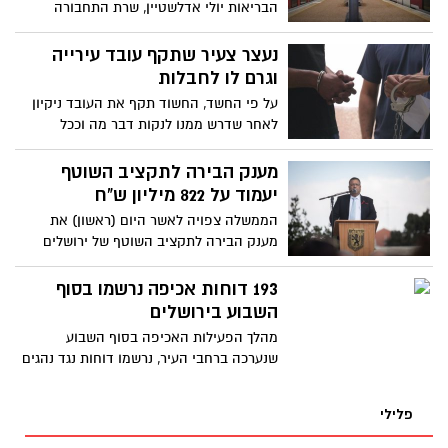
הבריאות יולי אדלשטיין, שרת התחבורה
והבטיחות בדרכים מירי רגב, סגני השרים
וגורמי המקצוע, סוכם כי התחבורה הציבורית
נעצר צעיר שתקף עובד עירייה
תרחיב את פעילותה באופן ניכר
וגרם לו לחבלות
על פי החשד, החשוד תקף את העובד ניקיון
לאחר שדרש ממנו לנקות דבר מה וככל
הנראה תשובתו של העובד לא הייתה לרוחו
מענק הבירה לתקציב השוטף
יעמוד על 822 מיליון ש"ח
הממשלה צפויה לאשר היום (ראשון) את
מענק הבירה לתקציב השוטף של ירושלים
שיעמוד על סך 822 מיליון ש"ח, לעומת 765
מליון ש"ח בשנה שעברה
193 דוחות אכיפה נרשמו בסוף
השבוע בירושלים
מהלך הפעילות האכיפה בסוף השבוע
שנערכה ברחבי העיר, נרשמו דוחות נגד נהגים
והולכי רגל בגין עבירות מסכנות חיים, כאשר
חלקם הגדול נרשמו 'ברחובות אדומים'
פלילי