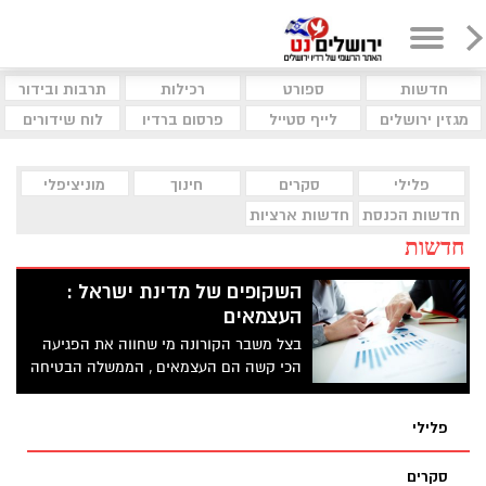
חדשות
ספורט
רכילות
תרבות ובידור
מגזין ירושלים
לייף סטייל
פרסום ברדיו
לוח שידורים
פלילי
סקרים
חינוך
מוניציפלי
חדשות הכנסת
חדשות ארציות
חדשות
השקופים של מדינת ישראל :
העצמאים
בצל משבר הקורונה מי שחווה את הפגיעה
הכי קשה הם העצמאים , הממשלה הבטיחה
חבילת סיוע למשק בהיקף של 80 מיליארד
שקל, אך רבים לא עומדים בקריטריונים. מי
פלילי
לא זכאי למענק: צעירים, בעלי עסקים חדשים
ומשקי בית שמרוויחים יותר מ–340 אלף שקל
סקרים
בשנה