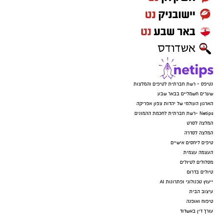
נטיפס - רשת חברתית לטיפים והמלצות
שערים חשמליים בבאר שבע
הארגון העולמי של יהדות צפון אפריקה
Netips -רשת חברתית לחכמת ההמונים
המלצה לסרט
המלצה לסדרה
טיפים ליחסים אישיים
העצמה עצמית
מסלולים לטיולים
טיולים בדרום
ייעוץ טכנולוגי ופתרונות AI
עיצוב הבית
טיפוח ואופנה
עורך דין באשדוד