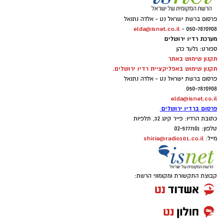
פרסום ברשת ישראל נט - אלדה נתנאל
elda@isnet.co.il
050-7870908 -
מערכת רדיו ירושלים
ספורט: גלעד כהן
תקנון שימוש באתר
תקנון שימוש באפליקציית רדיו ירושלים.
פרסום ברשת ישראל נט - אלדה נתנאל
050-7870908
elda@isnet.co.il
פרסום ברדיו ירושלים
כתובת הרדיו: פייר קינג 32, תלפיות
טלפון: 02-5777101
shirie@radio101.co.il
מייל:
קבוצת התקשורת ומקומוני הרשת: