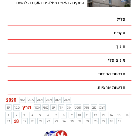
החקירה האפידמיולוגית הועברה למשרד
הבריאות. בנוסף, הורה שתינוקו שוהה ביחידת
ביניים אובחן כנשא הנגיף
פלילי
סקרים
חינוך
מוניציפלי
חדשות הכנסת
חדשות ארציות
2020
2021
2022
2023
2024
2025
2026
מרץ
דצמ
נוב
אוק
ספט
אוג
יול
יונ
מאי
אפר
פבר
ינו
1
2
3
4
5
6
7
8
9
10
11
12
13
14
15
16
18
17
19
20
21
22
23
24
25
26
27
28
29
30
31