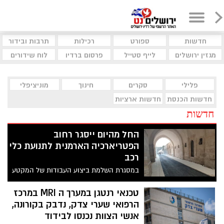
חדשות
ספורט
רכילות
תרבות ובידור
מגזין ירושלים
לייף סטייל
פרסום ברדיו
לוח שידורים
פלילי
סקרים
חינוך
מוניציפלי
חדשות הכנסת
חדשות ארציות
חדשות
החל מהיום ייסגר רחוב
הפטריארכיה הארמנית לתנועת כלי
רכב
במסגרת השלמת ביצוע העבודות של המקטע
האחרון בפרויקט פיתוח ושדרוג התשתיות
ברחוב הפטריארכיה הארמנית בירושלים,
טכנאי רנטגן במערך ה MRI במרכז
שינויים בהסדרי התנועה לתושבי העיר
הרפואי שערי צדק, נדבק בקורונה,
העתיקה ובאי הכותל המערבי
אנשי הצוות נכנסו לבידוד