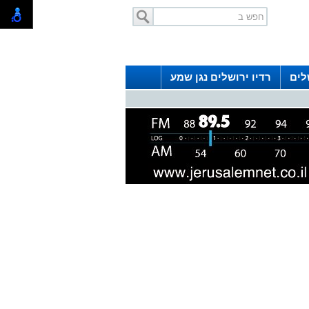
לים
רדיו ירושלים נגן שמע