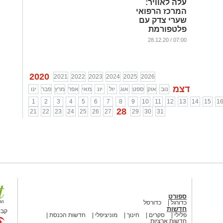
עלה לאוויר:
המרכז הרפואי
שערי צדק עם
פלטפורמת
הרפואה מרחוק
07:00 / 28.12.20
...
2020
2021
2022
2023
2024
2025
2026
דצמ
נוב
אוק
ספט
אוג
יול
יונ
מאי
אפר
מרץ
פבר
ינו
1
2
3
4
5
6
7
8
9
10
11
12
13
14
15
1
28
21
22
23
24
25
26
27
29
30
31
ספורט
כדורגל
כדורסל
חדשות
קבו
פלילי
סקרים
חינוך
מוניציפלי
חדשות הכנסת
חדשות ארציות