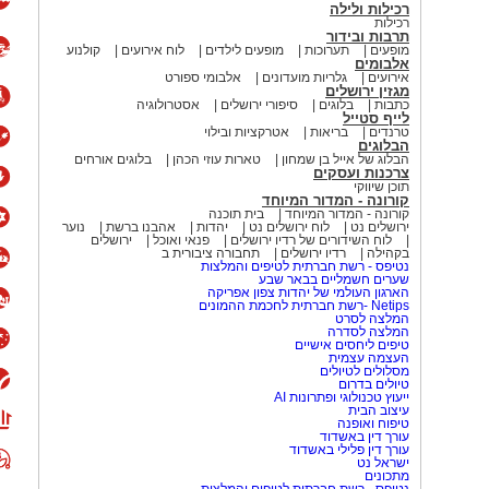
רכילות ולילה
רכילות
תרבות ובידור
מופעים
תערוכות
מופעים לילדים
לוח אירועים
קולנוע
אלבומים
אירועים
גלריות מועדונים
אלבומי ספורט
מגזין ירושלים
כתבות
בלוגים
סיפורי ירושלים
אסטרולוגיה
לייף סטייל
טרנדים
בריאות
אטרקציות ובילוי
הבלוגים
הבלוג של אייל בן שמחון
טארות עוזי הכהן
בלוגים אורחים
צרכנות ועסקים
תוכן שיווקי
קורונה - המדור המיוחד
קורונה - המדור המיוחד
בית תוכנה
ירושלים נט
לוח ירושלים נט
יהדות
אהבנו ברשת
נוער
לוח השידורים של רדיו ירושלים
פנאי ואוכל
ירושלים
בקהילה
רדיו ירושלים
תחבורה ציבורית ב
נטיפס - רשת חברתית לטיפים והמלצות
שערים חשמליים בבאר שבע
הארגון העולמי של יהדות צפון אפריקה
Netips -רשת חברתית לחכמת ההמונים
המלצה לסרט
המלצה לסדרה
טיפים ליחסים אישיים
העצמה עצמית
מסלולים לטיולים
טיולים בדרום
ייעוץ טכנולוגי ופתרונות AI
עיצוב הבית
טיפוח ואופנה
עורך דין באשדוד
עורך דין פלילי באשדוד
ישראל נט
מתכונים