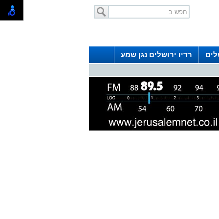
לים
רדיו ירושלים נגן שמע