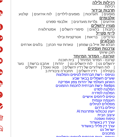
רכילות ולילה
רכילות
תרבות ובידור
מופעים
תערוכות
מופעים לילדים
לוח אירועים
קולנוע
אלבומים
אירועים
גלריות מועדונים
אלבומי ספורט
מגזין ירושלים
כתבות
בלוגים
סיפורי ירושלים
אסטרולוגיה
לייף סטייל
טרנדים
בריאות
אטרקציות ובילוי
הבלוגים
הבלוג של אייל בן שמחון
טארות עוזי הכהן
בלוגים אורחים
צרכנות ועסקים
תוכן שיווקי
קורונה - המדור המיוחד
קורונה - המדור המיוחד
בית תוכנה
ירושלים נט
לוח ירושלים נט
יהדות
אהבנו ברשת
נוער
לוח השידורים של רדיו ירושלים
פנאי ואוכל
ירושלים
בקהילה
רדיו ירושלים
תחבורה ציבורית ב
נטיפס - רשת חברתית לטיפים והמלצות
שערים חשמליים בבאר שבע
הארגון העולמי של יהדות צפון אפריקה
Netips -רשת חברתית לחכמת ההמונים
המלצה לסרט
המלצה לסדרה
טיפים ליחסים אישיים
העצמה עצמית
מסלולים לטיולים
טיולים בדרום
ייעוץ טכנולוגי ופתרונות AI
עיצוב הבית
טיפוח ואופנה
עורך דין באשדוד
עורך דין פלילי באשדוד
ישראל נט
מתכונים