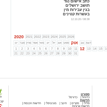
כתב אישום נגד
תושב ירושלים
בגין עבירות מין
בעשרות קטינים
באמצעות
08:38 / 12.10.20
האינסטגרם
והוואטסאפ
...
2020
2021
2022
2023
2024
2025
2026
אוק
דצמ
נוב
ספט
אוג
יול
יונ
מאי
אפר
מרץ
פבר
ינו
12
1
2
3
4
5
6
7
8
9
10
11
13
14
15
1
21
22
23
24
25
26
27
28
29
30
31
ספורט
כדורגל
כדורסל
חדשות
קבו
פלילי
סקרים
חינוך
מוניציפלי
חדשות הכנסת
חדשות ארציות