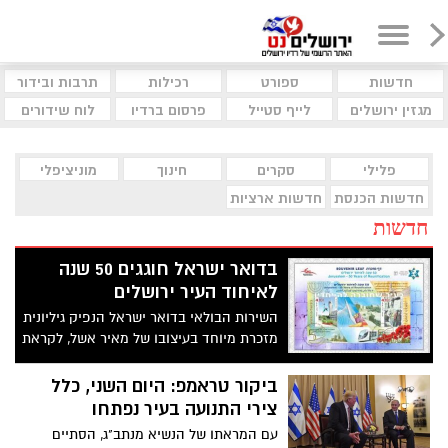
חדשות
ספורט
רכילות
תרבות ובידור
מגזין ירושלים
לייף סטייל
פרסום ברדיו
לוח שידורים
פלילי
סקרים
חינוך
מוניציפלי
חדשות הכנסת
חדשות ארציות
חדשות
בדואר ישראל חוגגים 50 שנה
לאיחוד העיר ירושלים
השירות הבולאי בדואר ישראל הנפיק גיליונית
מזכרת מיוחד בעיצובו של מאיר אשל, לקראת
יום ירושלים גיליונית המזכרת תכיל שני בולים,
בול הכותל המערבי ובול האוניברסיטה
ביקור טראמפ: היום השני, כלל
העברית
צירי התנועה בעיר נפתחו
עם המראתו של הנשיא מנתב"ג, הסתיים