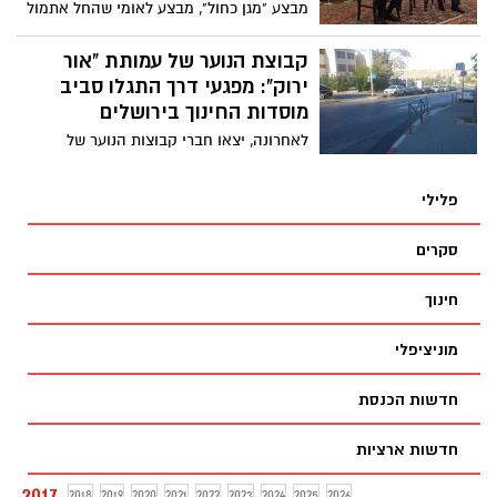
מבצע "מגן כחול", מבצע לאומי שהחל אתמול
(ב'). כלל צירי התנועה נפתחו באופן מלא
לתנועת כלי רכב
קבוצת הנוער של עמותת "אור
ירוק": מפגעי דרך התגלו סביב
מוסדות החינוך בירושלים
לאחרונה, יצאו חברי קבוצות הנוער של
עמותת אור ירוק לכבוד שניאור חשין יחד עם
חונכי פר"ח לסיור מפגעי בטיחות במוסדות
פלילי
החינוך בעשרות יישובים בכל רחבי הארץ.
מטרת הסיור לוודא כי הסביבה בה מבלים
סקרים
התלמידים חפה ממפגעי בטיחות
חינוך
מוניציפלי
חדשות הכנסת
חדשות ארציות
2017
2018
2019
2020
2021
2022
2023
2024
2025
2026