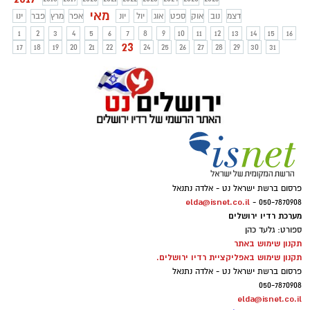
מאי
דצמ
נוב
אוק
ספט
אוג
יול
יונ
אפר
מרץ
פבר
ינו
1
2
3
4
5
6
7
8
9
10
11
12
13
14
15
16
23
17
18
19
20
21
22
24
25
26
27
28
29
30
31
פרסום ברשת ישראל נט - אלדה נתנאל
elda@isnet.co.il
050-7870908 -
מערכת רדיו ירושלים
ספורט: גלעד כהן
תקנון שימוש באתר
תקנון שימוש באפליקציית רדיו ירושלים.
פרסום ברשת ישראל נט - אלדה נתנאל
050-7870908
elda@isnet.co.il