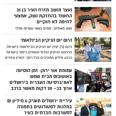
לעסקת מכירת קרקעות הכנסייה בעיר וקבע:
יש לאפשר לעירייה להמשיך בבדיקת העסקה.
נעצר תושב מזרח העיר בן 21
ברקת "לא נאפשר שתושבי העיר ייפגעו בשל
החשוד בהחזקת נשק, אמצעי
עסקאות הנדל"ן ואני שמח שבית המשפט
לחימה לא חוקיים
עמד לימיננו"
נשק מאולתר, סמים בשווי עשרות אלפי
שקלים וכ – 12 אלף ₪ במזומן נתפסו בביתו
של חשוד בפעילות ממוקדת של משטרת
היום יום הניקיון הבינלאומי
ישראל במזרח י-ם
היום (ג') יצוין יום הניקיון הבינלאומי בישראל,
פרויקט הניקיון הגדול והוותיק ביותר בישראל.
כרבע מיליון מתנדבים בכל רחבי הארץ צפויים
לקחת חלק ביום הניקיון הקרוב ולאסוף מאות
טונות של אשפה ופסולת מזיקה
עמותת אור ירוק: זמן הנסיעה
באוטובוס מבית שמש
לאוניברסיטה העברית בירושלים
ארוך בכ– 20 דקות מאשר ברכב
פרטי
עיריית ירושלים תעניק 6 מיליון ₪
בדיקה של עמותת אור ירוק מראה כי
במלגות לסטודנטים בתמורה
הסטודנטים שיגיעו בתחבורה הציבורית אל
המוסד האקדמי בו הם לומדים יאלצו לקצץ
למעורבות חברתית בעיר