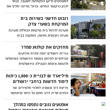
למשפטים ודיקן הפקולטה לשעבר, נבחר
קטינים בני 13-16 בעת שטבלו במקווה
לכהן כרקטור החדש. פרופ' מדינה יחליף את
פרופ' אשר כהן שהתמנה באחרונה לנשיא
האוניברסיטה
רובוט חדשני בשירות בית
המרקחת בשערי צדק
מערכת לניהול בית מרקחת הכוללת מערכת
טעינה רובוטית חדשה, הותקנה בבית
המרקחת במרכז הרפואי שערי צדק אחרי
חודשים רבים של הכנות. המערכת החדשה,
מחזקים את קולנוע סמדר
הכוללת מסוע באורך 44 מטר, תקצר את זמני
עיריית ירושלים יזמה סדרת אירועים
הנפקת התרופות למחלקות השונות, תתרום
קהילתיים לחיזוק המוסד הירושלמי המיתולוגי
לבטיחות הטפול ותייעל את אופן חלוקת
ולהנאת ורווחת הקהילה הירושלמית
התרופות
מיליארד ₪ לבניית כ-1,000 כיתות
לימוד חדשות ברחבי ירושלים
פריצת דרך ובשורה לאלפי תלמידים: שר
הפנים אריה דרעי חתם על היתר שיאפשר
לעיריית ירושלים לקיחת הלוואה של מיליארד
₪ לבניית כ-1,000 כיתות לימוד חדשות ברחבי
אופנועים גנובים נתפסו במהלך
ירושלים שמשרדי האוצר והחינוך התנערו