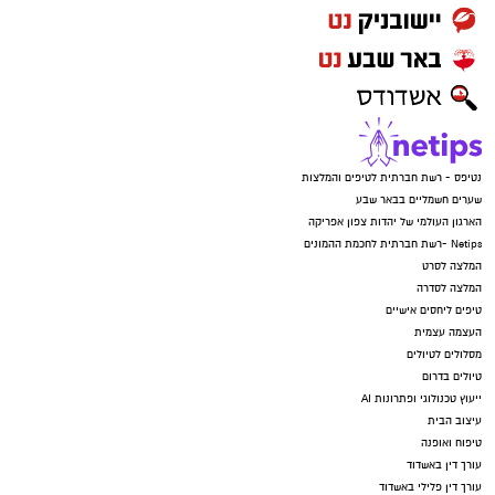
נטיפס - רשת חברתית לטיפים והמלצות
שערים חשמליים בבאר שבע
הארגון העולמי של יהדות צפון אפריקה
Netips -רשת חברתית לחכמת ההמונים
המלצה לסרט
המלצה לסדרה
טיפים ליחסים אישיים
העצמה עצמית
מסלולים לטיולים
טיולים בדרום
ייעוץ טכנולוגי ופתרונות AI
עיצוב הבית
טיפוח ואופנה
עורך דין באשדוד
עורך דין פלילי באשדוד