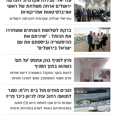
עזריאלי מכללה אקדמית להנדסה
ירושלים ארחה משלחת של ראשי
אוניברסיטאות אפריקאיות
עזריאלי מכללה אקדמית להנדסה ירושלים
ארחה משלחת של 8 נשיאי אוניברסיטאות,
רקטורים ופרופסורים בכירים מאוניברסיטאות
ברקת לשלושת הצנחנים ששחררו
ומוסדות אקדמיים מניגריה, גמביה וקניה
את הכותל : "שיניתם את
ההיסטוריה וביססתם את עם
ישראל בירושלים"
במפגש מיוחד לרגל 50 שנים לאיחוד ירושלים
פרץ לסניף בנק ונתפס 'על חם'
התקיים אתמול (ג') בלשכת ראש העיר
ירושלים: שלושת הצנחנים מתמונתו
כשהוא בתוך הסניף
המפורסמת של הצלם דוד רובינגר בכותל חיים
לפנות בוקר התקבל במשטרה דיווח אודות
אושרי, ד"ר יצחק יפעת וציון קרסנטי, העניקו
אדם חשוד המסתובב סמוך למרכז חנויות
היום לראש העיר ירושלים ניר ברקת תמונה
בדרום העיר. צוות סיור הגיע למקום תוך זמן
מיוחדת לרגל שנת החמישים לאיחודה של
קצר והחל לבצע סריקות באזור, הצוות הבחין
הנכים מוחים מול בית רה"מ: נסגר
העיר.
בדלת סניף בנק שנראתה פרוצה, נכנס לסניף
לתנועה רחוב עזה לכיוון כיכר פריז
ותפס את הפורץ 'על חם' כשהוא מחטט
עשרות נכים שבו למחות היום (ג') ונסעו
במגירות ומחפש כסף
במכוניותיהם באזור לטרון במהירות איטית
בכביש 1 לכיוון ירושלים. כעת הם מפגינים מול