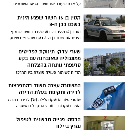
על אדם שעורר את חשדו הגיעו השוטרים
למקום תוך זמן קצר וכך סוכלה התפרצות
לבית עסק ונעצרו שני חשודים. מעצרם של
קטין בן 16 חשוד שפגע מינית
החשודים הוארך בבית משפט
בשכנו כבן ה-8
נער בן 16 נעצר בשבוע שעבר בחשד שתקף
מינית את שכנו בן ה-8 בעת שהשניים שיחקו
בחדרו של החשוד
שערי צדק: תינוקת לפליטים
ממונגוליה שאובחנה עם בקע
סרעפתי נותחה בהצלחה
תודות לשיתוף פעולה מוצלח בין המרכז
הרפואי שערי צדק, קונסול הכבוד של
מונגוליה, עו"ד עמיחי עורקבי ורן פלג ממשרד
המשטרה עצרה חשוד בהתפרצות
החוץ, תינוקת לפליטים ממונגוליה שאובחנה
לדירה ותקיפת בעלת הדירה
עם בקע סרעפתי נותחה בהצלחה
שוטרי סיור הוזעקו הלילה (א') לדירה במרכז
העיר בעקבות דיווח שהתקבל במשטרה
אודות התפרצות לדירה במרכז העיר ותקיפה
של בעלת הדירה. החשוד בשנות ה-50 לחייו
הדסה: פגייה חדשנית לטיפול
שגר באותו בניין נעצר על ידי המשטרה
נמרץ ביילוד