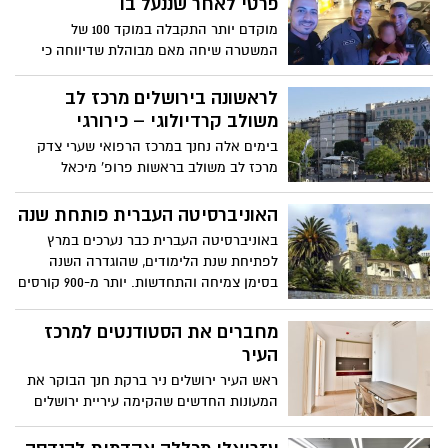
פרטי לאחר שננעל בו
איומים. בין העצורים יו"ר ארגון להב"ה, בנצי
מוקדם יותר התקבלה במוקד 100 של
גופשטיין
המשטרה שיחה מאם מבוהלת שדיווחה כי
בנה הפעוט, כבן שנה וחצי, ננעל ברכבה
הפרטי בחניון בבית חולים והיא לא מצליחה
לראשונה בירושלים מרכז לב
לפתוח את הרכב. צוות שיטור שהגיע למקום
משולב קרדיולוגי – כירורגי
חילץ את הפעוט מהרכב
בימים אלה נחנך במרכז הרפואי שערי צדק
מרכז לב משולב בראשות פרופ' מיכאל
גליקסון. פרופ' גליקסון שימש עד לאחרונה
כמנהל המרכז להפרעות קצב הגדול בארץ
האוניברסיטה העברית פותחת שנה
וכמשנה למנהל מרכז הלב במרכז הרפואי
באוניברסיטה העברית כבר נערכים במרץ
שיבא,. הוא מבכירי המומחים להפרעות קצב
לפתיחת שנת הלימודים, שהוגדרה השנה
בארץ, ושימש עד לאחרונה כנשיא האיגוד
בסימן צמיחה והתחדשות. יותר מ-900 קורסים
הקרדיולוגי בישראל
חדשים ייפתחו השנה ויציעו לסטודנטים מגוון
עצום של תחומי לימוד חדשים
מחברים את הסטודנטים למרכז
העיר
ראש העיר ירושלים ניר ברקת חנך הבוקר את
המעונות החדשים שהקימה עיריית ירושלים
לסטודנטים במרכז העיר