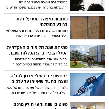
מטפלת זרה נעצרה בחשד לתקיפה
והתעללות בחסרת ישע במשך מספר חודשים,
קשישה כבת 85 בה מטפלת. אמש, מעצרה
של החשודה הוארך
כתובות נאצה רוססו על דלת
ברובע המוסלמי
כתובות נאצה נכתבו על דלת ברובע המוסלמי
בעיר העתיקה בעברית ובערבית 'מוות
ליהודים', 'חמאס' וציור של צלב קרס.
המשטרה פתחה בחקירה
פתיחת שנת הלימודים האקדמית:
הסגל הבכיר ב-17 מכללות שובת
ותר מ-309 אלף סטודנטים וסטודנטיות
במוסדות להשכלה גבוהה צפויים לפתוח
הבוקר (א') באופן רשמי את שנת הלימודים
האקדמית, עם זאת כ-2,000 מרצים מהסגל
15 חשודים- פעילי ארגון להב"ה,
הבכיר ב-17 מכללות ציבוריות מוחים על תנאי
נעצרו בחשד שאיימו על ערבים
העסקתם ולא יפתחו הבוקר את שנת
בלשי יחידה מרכזית של משטרת ישראל פשטו
הלימודים. השבתה זו תפגע בכ-55 אלף
הלילה (א') על בתיהם של 15 חשודים באזור
סטודנטים שלא יפתחו את השנה כסדרה
ירושלים, מרכז, דרום ויו"ש כשבידיהם צווי
חיפוש ומעצר. הבלשים ביצעו חיפוש בבתי
פעוט בן שנה וחצי חולץ מרכב
החשודים, ועצרו 15 חשודים בחשד לעבירות