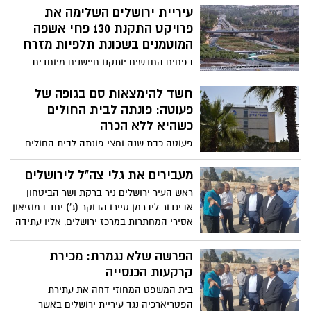
ירושלים, חיפה, פתח תקווה וראשון לציון.
עיריית ירושלים השלימה את
פרויקט התקנת 130 פחי אשפה
המוטמנים בשכונת תלפיות מזרח
בפחים החדשים יותקנו חיישנים מיוחדים
שידווחו על כמות האשפה בכל מיכל בכל רגע
נתון. פרויקט נוסף החל בשכונת נווה יעקב
חשד להימצאות סם בגופה של
ובקרוב בגבעה הצרפתית
פעוטה: פונתה לבית החולים
כשהיא ללא הכרה
פעוטה כבת שנה וחצי פונתה לבית החולים
שערי צדק. בבדיקות שבוצעו עליה במקום,
עלה החשד להימצאות סם בגופה
מעבירים את גלי צה"ל לירושלים
ראש העיר ירושלים ניר ברקת ושר הביטחון
אביגדור ליברמן סיירו הבוקר (ג') יחד במוזיאון
אסירי המחתרות במרכז ירושלים, אליו עתידה
לעבור תחנת גלי צה"ל. אל השר וראש העיר
התלוו מנכ"ל משרד הביטחון אלוף (במיל)
הפרשה שלא נגמרת: מכירת
אודי אדם, מפקד גל"צ שמעון אלקבץ וחבר
קרקעות הכנסייה
המועצה משה ליאון
בית המשפט המחוזי דחה את עתירת
הפטריארכיה נגד עיריית ירושלים באשר