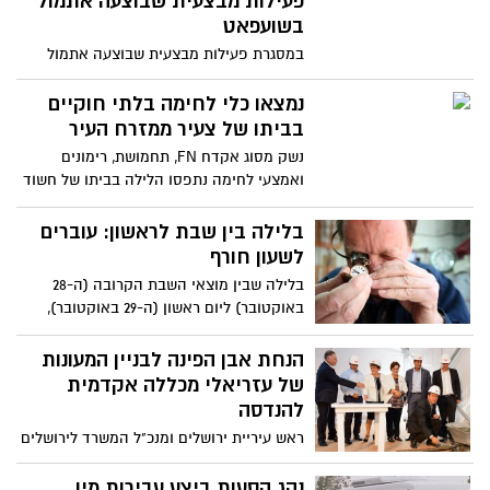
פעילות מבצעית שבוצעה אתמול
מאחריותם לממן את בנייתן
בשועפאט
במסגרת פעילות מבצעית שבוצעה אתמול
משטרת ישראל במחנה פליטים שועפט נמצאו
אופנועים גנובים וסכין
נמצאו כלי לחימה בלתי חוקיים
בביתו של צעיר ממזרח העיר
נשק מסוג אקדח FN, תחמושת, רימונים
ואמצעי לחימה נתפסו הלילה בביתו של חשוד
כבן 24 ממזרח י-ם
בלילה בין שבת לראשון: עוברים
לשעון חורף
בלילה שבין מוצאי השבת הקרובה (ה-28
באוקטובר) ליום ראשון (ה-29 באוקטובר),
בשעה 02:00 לפנות בוקר, יש להזיז את
המחוגים שעה אחת אחורה לשעה 01:00
הנחת אבן הפינה לבניין המעונות
לפנות בוקר
של עזריאלי מכללה אקדמית
להנדסה
ראש עיריית ירושלים ומנכ"ל המשרד לירושלים
ומורשת הניחו את אבן הפינה לבניין המעונות
של עזריאלי מכללה אקדמית להנדסה
נהג הסעות ביצע עבירות מין