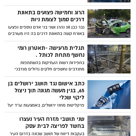
מבצעית בעת שרכב על אופנוע משטרתי
הרוג וחמישה פצועים בתאונת
דרכים סמוך לצומת ניות
גבר כבן 30 נהרג ושני בני אדם נוספים נפצעו
באורח קשה בתאונת דרכים בה היו מעורבים
2 כלי רכב ואופנוע. בנוסף, נפצעו שלושה בני
אדם באורח קל. "מדובר בתאונת דרכים קשה
תגלית מרעישה -תאטרון רומי
מאוד בין רכב פרטי לאופנוע עם 2 רוכבים.
נחשף מתחת לכותל .
מעוצמת ההתנגשות, רוכב האופנוע נלכד
בחפירות רשות העתיקות בהשתתפות
כשהוא מחוסר הכרה, ללא דופק וללא נשימה,
מתנדבים נחשפים חלקים גדולים מנדבכי
ניסינו להעניק לו טיפול רפואי אך הוא היה
הכותל המערבי שלא היו גלויים לעין מזה 1700
ללא סימני חיים ובתוך זמן קצר נקבע מותו".
שנה. התגליות יוצגו לציבור לראשונה בכנס
כתב אישום נגד תושב ירושלים בן
"חידושים בארכיאולוגיה של ירושלים
65, בגין מעשה מגונה תוך ניצול
וסביבותיה" שייערך השבוע בירושלים בסימן
ליקוי שכלי
50 שנה לאיחוד העיר
פרקליטות מחוז ירושלים, באמצעות עו"ד יעל
איגרא אונגר, הגישה לבית משפט השלום בעיר
כתב אישום נגד ג'מיל עיד, תושב ירושלים בן
שני תושבי מזרח העיר נעצרו
65, בגין מעשה מגונה תוך ניצול ליקוי שכלי
בחשד לפריצה לבית עסק
בעקבות דיווח של תושב שכונה בדרום העיר