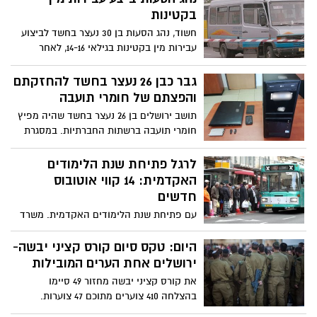
ירושלים
בקטינות
חשוד, נהג הסעות בן 30 נעצר בחשד לביצוע
עבירות מין בקטינות בגילאי 14-16, לאחר
שרכש את אמונן וקרבתן נהג להסיע אותן
למקומות מבודדים שם ביצע בהן את
גבר כבן 26 נעצר בחשד להחזקתם
העבירות. מעצרו של החשוד הוארך בפני בית
והפצתם של חומרי תועבה
המשפט
תושב ירושלים בן 26 נעצר בחשד שהיה מפיץ
חומרי תועבה ברשתות החברתיות. במסגרת
החקירה עלה כי החשד הוא שהוא אף מנהל
שיחות והתכתבויות עם קטינים ברשת
לרגל פתיחת שנת הלימודים
החברתית, להם מעביר את חומרי התועבה.
האקדמית: 14 קווי אוטובוס
החשוד נעצר ומעצרו הוארך
חדשים
עם פתיחת שנת הלימודים האקדמית. משרד
התחבורה החל להפעיל 14 קווי אוטובוסים
חדשים לאוניברסיטאות ולמכללות בכל רחבי
היום: טקס סיום קורס קציני יבשה-
הארץ. זאת במסגרת שיפור מערך התחבורה
ירושלים אחת הערים המובילות
הציבורית לציבור הסטודנטים בישראל
את קורס קציני יבשה מחזור 49 סיימו
בהצלחה 410 צוערים מתוכם 47 צוערות.
הערים המובילות במספר הקצינים במחזור הן