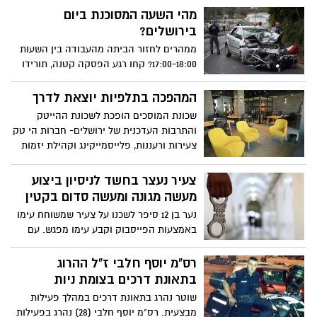
בית רה"מ- עקב כך נסגר לתנועה רחוב עזה
מהי השעה המסוכנת ביום
לכיוון כיכר פריז
בירושלים?
ממהרים לחזור הביתה מהעבודה בין השעות
17:00-18:00? קחו רגע הפסקה קטנה, תורידו
את הרגל מהגז כי מדובר בשעה שבה
מתרחשות הכי הרבה תאונות במהלך היום.
המהפכה בתלפיות יוצאת לדרך
1,678 בני אדם נפגעו בתאונות דרכים בשעת
שכונת המוסכים הופכת לשכונת ההייטק
הערב המוקדמת בשנת 2016 כך עולה מניתוח
והתרבות העדכנית של ירושלים- חברות הי טק
של עמותת אור ירוק על בסיס נתוני הלמ"ס
צעירות ורעננות, פלייסמייקינג וקהילת יזמות
טכנולוגית אלו רק כמה מן החידושים באזור
העסקי של תלפיות, כחלק מהמגמה לחולל
צעיר נעצר בחשד לניסיון ביצוע
שינוי באזור ולגוון את התמהיל הקיים
מעשה מגונה ומעשה סדום בקטין
נער בן 12 סיפר לשכנו על צעיר שמשוחח עימו
באמצעות הפייסבוק וקבע עימו מפגש. עם
הגעת החשוד למקום המפגש הזעיקו
השוטרים למקום אשר עצרו החשוד
רס"מ יוסף חלבי ז"ל ההרוג
בתאונת דרכים בצומת ניות
שוטר נהרג בתאונת דרכים במהלך פעילות
מבצעית. רס"מ יוסף חלבי (28) נהרג בפעילות