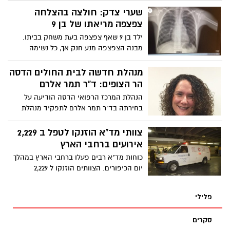
קטינים והביאה לתפיסת סמים בשווי מוערך
שערי צדק: חולצה בהצלחה
של עשרות אלפי שקלים וכ – 80 אלף ₪
צפצפה מריאתו של בן 9
בכסף מזומן
ילד בן 9 שאף צפצפה בעת משחק בביתו.
מבנה הצפצפה מנע חנק אך, כל נשימה
עמוקה הפעילה את הצפצפה. הילד הגיע
למחלקה הדחופה בשערי צדק הוכנס לניתוח
מנהלת חדשה לבית החולים הדסה
דחוף והצפצפה חולצה מגופו
הר הצופים: ד"ר תמר אלרם
הנהלת המרכז הרפואי הדסה הודיעה על
בחירתה בד"ר תמר אלרם לתפקיד מנהלת
בית החולים הדסה הר הצופים בירושלים. ד"ר
אלרם שמשה בעבר סגנית מנהלת הדסה עין
צוותי מד"א הוזנקו לטפל ב 2,229
כרם, וכעת חוזרת אל המערך לתפקיד ניהול
אירועים ברחבי הארץ
המרכז הרפואי בצפון העיר
כוחות מד"א רבים פעלו ברחבי הארץ במהלך
יום הכיפורים. הצוותים הוזנקו ל 2,229
אירועים בהם העניקו טיפול רפואי לפצועים
שסבלו מהתייבשויות, פגיעות כתוצאה
פלילי
מתאונות דרכים, מרכיבה על אופניים
ומפגיעות נוספות, מהם 1,355 בני אדם נזקקו
סקרים
להמשך טיפול ופונו לבתי החולים