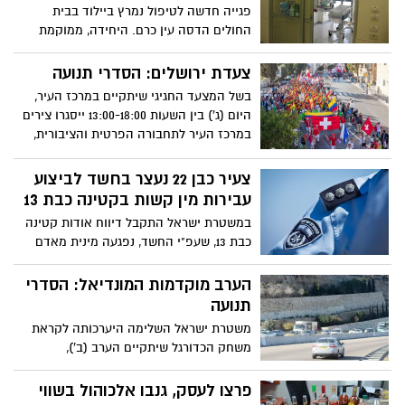
פגייה חדשה לטיפול נמרץ ביילוד בבית
החולים הדסה עין כרם. היחידה, ממוקמת
בבניין אם וילד, בקירבה אל מחלקות היולדות
השונות
צעדת ירושלים: הסדרי תנועה
בשל המצעד החגיגי שיתקיים במרכז העיר,
היום (ג') בין השעות 13:00-18:00 ייסגרו צירים
במרכז העיר לתחבורה הפרטית והציבורית,
הרכבת הקלה תפעל כרגיל
צעיר כבן 22 נעצר בחשד לביצוע
עבירות מין קשות בקטינה כבת 13
במשטרת ישראל התקבל דיווח אודות קטינה
כבת 13, שעפ"י החשד, נפגעה מינית מאדם
המבוגר ממנה אותו הכירה ברשת האינטרנט
באמצעות אפליקציית היכרויות
הערב מוקדמות המונדיאל: הסדרי
תנועה
משטרת ישראל השלימה היערכותה לקראת
משחק הכדורגל שיתקיים הערב (ב'),
באצטדיון טדי בין הקבוצות נבחרת ישראל –
נבחרת ספרד, המשחק יחל בשעה 21:45
פרצו לעסק, גנבו אלכוהול בשווי