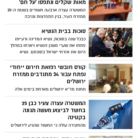
מאות שקלים ונתפסו 'על חם'
המשטרה עצרה ארבעה חשודים בשנות ה-20
ממזרח העיר, בגין התפרצות וגניבה
סוכות בבית הנשיא
כבכל שנה בסוכות, נשיא המדינה ורעייתו
פתחו את שערי משכן הנשיא ויארחו במהלך
היום את אזרחי ישראל בסוכתם. נשיא
המדינה למבקרים ולציבור הנכים שהגיע אל
המשכן: "בית הנשיא הוא הבית של כל אזרחי
קורס חובשי רפואת חירום ייחודי
מדינת ישראל"
נפתח עבור 34 מתנדבים ממזרח
ירושלים
תחנת מד"א ירושלים מארחת בימים אלה
קורס מרגש במיוחד. פעמיים בשבוע, גודשים
את התחנה 34 חניכי קורס חובשי רפואת
המשטרה עצרה צעיר כבן 25
חירום ונהגי אמבולנס, שיהפכו בחודשים
בחשד לביצוע מעשה מגונה
הקרובים לחלק בלתי נפרד ממתנדבי הארגון
בקטינה
הפועלים בבירה. הייחודיות הרבה של הקורס
מהחקירה עולה כי החשוד שהגיע לירושלים
נובעת מן העובדה כי חניכיו כולם הם בני
לאירועי סליחות, פגש בנערה במרכז העיר
המגזר הערבי, תושבי מזרח ירושלים