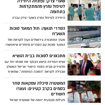
והשניים קבעו ללכת יחדיו. בדרכם רכשו
שערי צדק: נפתחה היחידה
אלכוהול וככל הנראה שתו יחדיו. עוד עולה כי
לטיפול נמרץ מהמתקדמות
בשלב מסוים , עפ"י החשד, ניצל מצבה של
בתחומה
הנערה לאחר ששתתה אלכוהול וביצע בה
היחידה לטיפול נמרץ בשערי צדק עברה
מעשה מגונה
לאחרונה למשכנה החדש. ביחידה 14 חדרי
אשפוז מרווחים למטופל יחיד, העונים על כל
הסדרי תנועה: חול המועד סוכות
דרישות התקן הבינלאומי. החדרים מצוידים
תשע"ח
במכשור מתקדם המותאם לצרכים השונים של
מערך התחבורה בירושלים נערך לקראת חול
כל מטופל וכוללים מסכים דינאמיים, מנוף
המועד סוכות עם הסדרים מיוחדים שיאפשרו
ומערכת בקרה משוכללת
למאות אלפי המבקרים בירושלים הגעה נוחה
לכל מקום ולכל היעדים המרכזיים בירושלים
מתכוננים לסוכות בבית הנשיא
נשיא המדינה קישט הבוקר את סוכתו יחד עם
תלמידים מבית הספר היסודי אריאל המשלב
שבגילה לקראת "הסוכה הפתוחה", שתארח
במשכן הנשיא את אלפי אזרחי ישראל בחול
המועד סוכות
המשטרה סיכלה עסקאות סחר
בסמים בקרב קטינים: נעצרו
חשודים
פעילות מבצעית יזומה של משטרת ישראל
חשפה וסיכלה עסקאות סחר בסמים בקרב