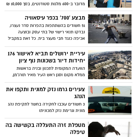
בשעות השינה שלהם, לצאת מוקדם מהבית
מדובר ב-600 מלגות סטודנטים, בסך 10,000 ₪
ולבזבז זמן רב בדרכים, לעומת חבריהם
שינתנו לסטודנט, תמורת 140 שעות תרומה
לספסל הלימודים שיגיעו ברכב הפרטי
לקהילה- כלומר, 84,000 שעות של מעורבות
מבצע '700' בכפר עיסאוויה
חברתית בירושלים
51 חשודים בהשתתפות בהפרות סדר נעצרו,
נבדקו תנאי רישוי של בתי עסק ובוצעה
אכיפה כנגד חבי מעצר בית. כל זאת במקביל
לשיפור ושיפוץ תשתיות ומפגעי בטיחות בדגש
למתחם בתי הספר ורחובות מרכזיים בלב
עיריית ירושלים תביא לאישור 176
הכפר
יחידות דיור בשכונות נוף ציון
הוועדה המקומית לתכנון ובניה בראשות
ממלא מקום וסגן ראש העיר מאיר תורג'מן,
תביא לאישור בישיבתה הקרובה ביום רביעי,
בניית 13 בניינים המכילים 176 יחידות דיור
צעירים גרמו נזק למונית ותקפו את
בשכונת נוף ציון בבירה
הנהג
3 חשודים עוכבו לחקירה בחשד לתקיפת נהג
מונית וגרימת נזק למכוניתו
מטפלת זרה התעללה בקשישה בה
טיפלה