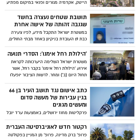
הייטק, אקדמיה מגורים ופנאי במיקום מפתיע
ומרכזי- מעל כביש בגין בירושלים. התכנית
כוללת: הקמת כפר הייטק, כ- 2000 יח"ד
תושבת שטחים נעצרה בחשד
לצעירים, פארק פתוח ענק הכולל שטחים
שגנבה זהותה של אישה אחרת
ירוקים, שבילי אופניים, בתי קפה ואזורי
במשטרת ישראל התקבל מידע, לפיו צעירה
פעילות שונים
כבת 19 העובדת בניקיון באחד מבתי החולים,
איננה תושבת ישראל בעלת מעמד מוסדר
כחוק.מהחקירה עולה, כי מעל חודש ימים
'הילולת רחל אימנו': הסדרי תנועה
החשודה תושבת רמאללה עובדת בניקיון
משטרת ישראל השלימה היערכותה לקראת
בבית החולים, אליו התקבלה באמצעות
אירוע 'הילולת רחל אימנו' בקבר רחל, אשר
תעודת זהות ישראלית אותה עפ"י החשד גנבה
תחול היום (ב') ומחר. לרשות הציבור יופעלו
מחברתה תושבת ישראל
חניונים ומערך היסעים למתחם קבר רחל
כתב אישום נגד תושב העיר בן 66
בגין עבירות של מעשה סדום
ומעשים מגונים
פרקליטות מחוז ירושלים, באמצעות עו"ד יובל
קדר, הגישה לבית המשפט המחוזי בעיר כתב
אישום נגד חיים שרגאי, בן 66 מירושלים, בגין
רקטור חדש לאוניברסיטה העברית
עבירות של מעשה סדום ומעשים מגונים
פרופ' ברק מדינה, פרופ' מן המניין בפקולטה
שביצע במהלך השנתיים האחרונות בשלושה