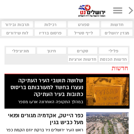
חדשות
ספורט
רכילות
תרבות ובידור
מגזין ירושלים
לייף סטייל
פרסום ברדיו
לוח שידורים
פלילי
סקרים
חינוך
מוניציפלי
חדשות הכנסת
חדשות ארציות
חדשות
שלושה תושבי העיר העתיקה
נעצרו בחשד למעורבותם בריסוס
כתובות בעיר העתיקה
במהלך התקופה האחרונה ארעו מספר
אירועים בהם רוססו כתובות על קירות ודלתות
חנויות ברובע המוסלמי בעיר העתיקה בעברית
כפר הייטק, אקדמיה מגורים ופנאי
וערבית על רקע לאומני וצלבי קרס. במסגרת
מעל כביש בגין
החקירה המשטרה עצרה שלושה חשודים
ראש העיר ירושלים ניר ברקת יוזם הקמת כפר
תושבי העיר העתיקה