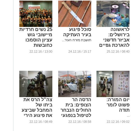
לראשונה
סוכל פיגוע
25 נשים חרדיות
בירושלים:
בעיר העתיקה
מיישובי גוש
אביזר חדשני
עציון הוסמכו
תושבת מזרח העיר...
להארכת גפיים
כחובשות
רפואת חירום
...
13:00 / 22.12.16
15:17 / 24.12.16
08:40 / 25.12.16
...
יום המורה:
הדסה הר
צה"ל הרס את
פשוט לומר
הצופים: בית
ביתו של
תודה
החולים הנבחר
המחבל שביצע
לטיפול בנפגעי
את פיגוע הירי
...
התקפה כימית
בגבעת
08:49 / 22.12.16
08:58 / 22.12.16
09:02 / 22.12.16
התחמושת
...