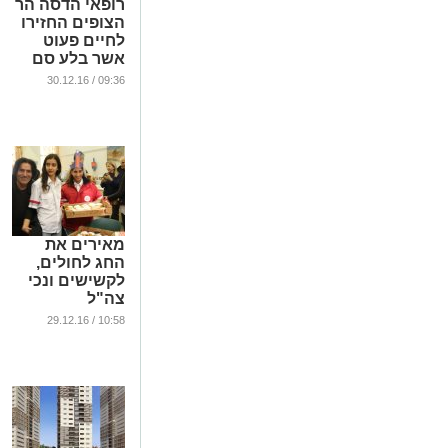
רופאי הדסה הר
הצופים החזירו
לחיים פעוט
אשר בלע סם
מסוג מתדון
09:36 / 30.12.16
...
מאירים את
החג לחולים,
לקשישים ונכי
צה"ל
...
10:58 / 29.12.16