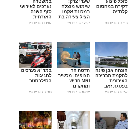
סוכל פיגוע
שערי צדק:
במשטרה
דקירה במחסום
שימוש מוצלח
נערכים לאירועי
קלנדיה
במכונת אקמו
סוף השנה
הציל צעירה בת
האזרחית
...
25
...
11:07 / 29.12.16
12:57 / 29.12.16
09:13 / 30.12.16
...
הונחה אבן פינה
הדסה הר
במד"א נערכים
להקמת הבריכה
הצופים: מכשיר
לחגיגות
העירונית
MRI חדיש
הסילבסטר
בפסגת זאב
ומתקדם
...
...
...
08:00 / 29.12.16
09:22 / 29.12.16
10:57 / 29.12.16