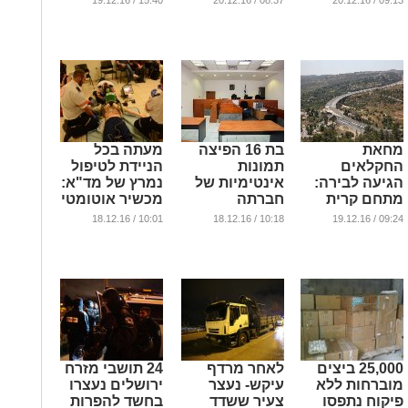
15:40 / 19.12.16
08:37 / 20.12.16
09:13 / 20.12.16
מחאת
בת 16 הפיצה
מעתה בכל
החקלאים
תמונות
הניידת לטיפול
הגיעה לבירה:
אינטימיות של
נמרץ של מד"א:
מתחם קרית
חברתה
מכשיר אוטומטי
הממשלה נפתח
לעיסוי לב
...
10:01 / 18.12.16
10:18 / 18.12.16
09:24 / 19.12.16
לתנועה
...
...
25,000 ביצים
לאחר מרדף
24 תושבי מזרח
מוברחות ללא
עיקש- נעצר
ירושלים נעצרו
פיקוח נתפסו
צעיר ששדד
בחשד להפרות