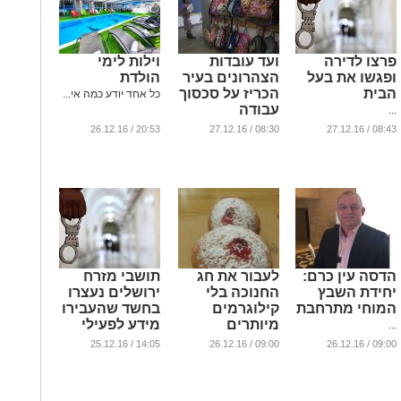
פרצו לדירה
ועד עובדות
וילות לימי
ופגשו את בעל
הצהרונים בעיר
הולדת
הבית
הכריז על סכסוך
כל אחד יודע כמה אי...
עבודה
...
...
20:53 / 26.12.16
08:30 / 27.12.16
08:43 / 27.12.16
הדסה עין כרם:
לעבור את חג
תושבי מזרח
יחידת השבץ
החנוכה בלי
ירושלים נעצרו
המוחי מתרחבת
קילוגרמים
בחשד שהעבירו
מיותרים
מידע לפעילי
...
בטחון ברשות
...
14:05 / 25.12.16
09:00 / 26.12.16
09:00 / 26.12.16
הפלסטינית
...