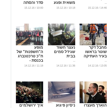
משאית ופגע
סדר והסתה
...
ברכבים
...
10:00 / 15.12.16
10:18 / 15.12.16
14:46 / 15.12.16
...
מחבל דקר
נעצר חשוד
מופע
שוטר בראשו
שגידל סמים
ה"חשפנות" של
בעיר העתיקה
בבית
ח"כ טרכטנברג
בכנסת -
...
...
הזדהות עם
11:18 / 14.12.16
11:36 / 14.12.16
13:05 / 14.12.16
הנשים
...
הוארך מעצרו
ניסיון פיגוע
איך ירושלמים