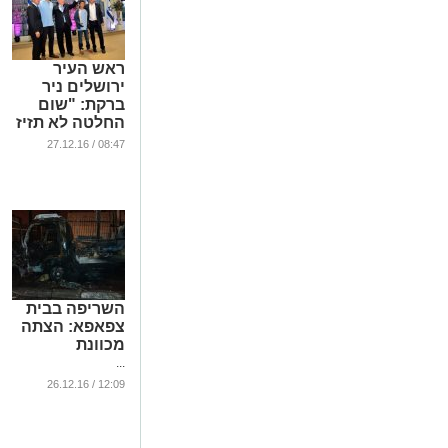
ראש העיר
ירושלים ניר
ברקת: "שום
החלטה לא תזיז
אותנו מפה"
08:47 / 27.12.16
...
השריפה בבית
צפאפא: הצתה
מכוונת
...
12:09 / 26.12.16