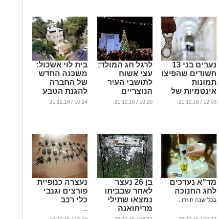
...
נערים בני 13
לרגל חג המולד:
בית לוי אשכול:
חשודים שהפיצו
עצי אשוח
משכנה החדש
תמונות
לתושבי העיר
של החברה
אינטמיות של
הנוצריים
להגנת הטבע
נערות
...
...
10:14 / 21.12.16
10:20 / 21.12.16
12:03 / 21.12.16
...
מד"א נערכים
בן 26 נעצר
נעצרה כנופיית
לחג החנוכה
לאחר שבביתו
פורצים וגנבי
נמצאו שתילי
כלי רכב
בכל שנה חוזרו...
מריחואנה
...
...