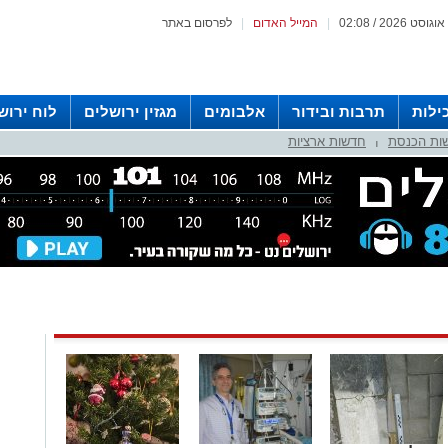
|
המייל האדום
|
לפרסום באתר
ילות
תרבות ובידור
אלבומים
מגזין ירושלים
לוח ירוש
ות הכנסת
חדשות ארציות
 רדיו ירושלים
|