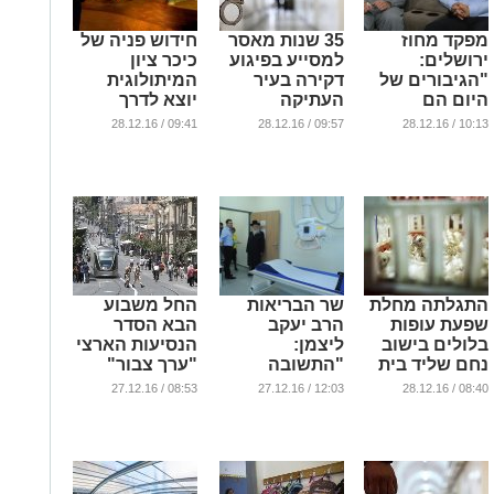
מפקד מחוז
35 שנות מאסר
חידוש פניה של
ירושלים:
למסייע בפיגוע
כיכר ציון
"הגיבורים של
דקירה בעיר
המיתולוגית
היום הם
העתיקה
יוצא לדרך
השוטרים
בירושלים
...
09:41 / 28.12.16
09:57 / 28.12.16
10:13 / 28.12.16
והלוחמים
...
החיים בינינו"
...
התגלתה מחלת
שר הבריאות
החל משבוע
שפעת עופות
הרב יעקב
הבא הסדר
בלולים בישוב
ליצמן:
הנסיעות הארצי
נחם שליד בית
"התשובה
"ערך צבור"
שמש
לעומסים במיון
ייכנס לשימוש
08:53 / 27.12.16
12:03 / 27.12.16
08:40 / 28.12.16
– הקמת עוד
ברכבת הקלה
...
חדרי מיון
...
קדמיים"
...