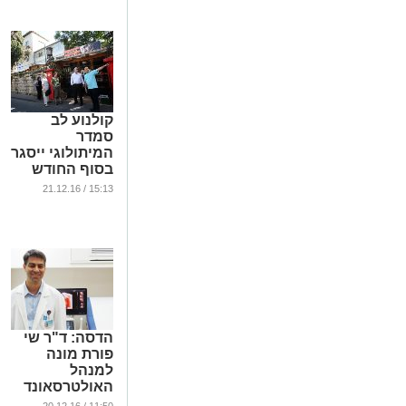
קולנוע לב
סמדר
המיתולוגי ייסגר
בסוף החודש
...
15:13 / 21.12.16
הדסה: ד"ר שי
פורת מונה
למנהל
האולטרסאונד
הגניקולוגי