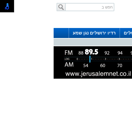
לים
רדיו ירושלים נגן שמע