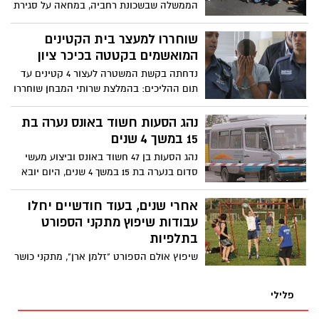
הממשלה שבשכונת רחביה, במחאה על סגירת
הערוץ .לעובדי הערוץ הצטרפו עיתונאים
אחרים
שוחררו למעצר בית הקטינים
המואשמים בקטטה בכיכר ציון
נדחתה בקשת המשטרה לעצור 4 קטינים עד
תום ההליכים: בהמלצת שרותי המבחן שוחררו
למעצר בית
נהג הסעות חשוד באונס נערה בת
15 במשך 4 שנים
נהג הסעות בן 47 חשוד באונס וביצוע מעשי
סדום בנערה בת 15 במשך 4 שנים, היום יובא
החשוד להארכת מעצר בבית משפט השלום
אחרי שנים, בעוד חודשיים יחלו
עבודות שיפוץ מתקני הספורט
בתלפיות
שיפוץ אולם הספורט "זלמן ארן", מתקני כושר
במגרש הגלגליות. כל זאת ועוד למען הנוער
פלילי