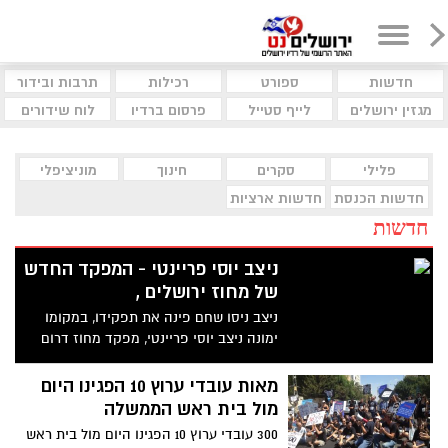
חדשות
ספורט
רכילות
תרבות ובידור
מגזין ירושלים
לייף סטייל
פרסום ברדיו
לוח שידורים
פלילי
סקרים
חינוך
מוניציפלי
חדשות הכנסת
חדשות ארציות
חדשות
ניצב יוסי פריינטי - המפקד החדש
של מחוז ירושלים ,
ניצב ניסו שחם פינה את תפקידו, במקומו
ימונה ניצב יוסי פריינטי, מפקד מחוז דרום
מאות עובדי ערוץ 10 הפגינו היום
מול בית ראש הממשלה
300 עובדי ערוץ 10 הפגינו היום מול בית ראש