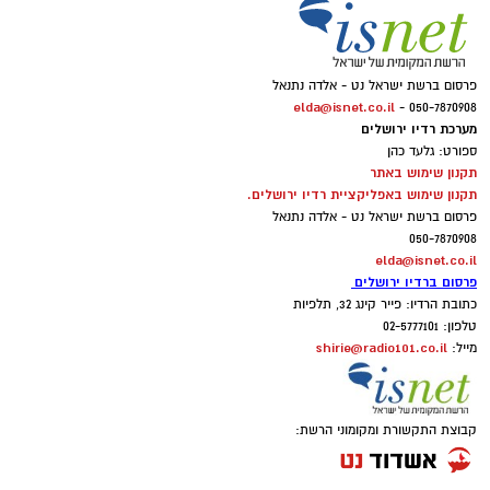
פרסום ברשת ישראל נט - אלדה נתנאל
elda@isnet.co.il
050-7870908 -
מערכת רדיו ירושלים
ספורט: גלעד כהן
תקנון שימוש באתר
תקנון שימוש באפליקציית רדיו ירושלים.
פרסום ברשת ישראל נט - אלדה נתנאל
050-7870908
elda@isnet.co.il
פרסום ברדיו ירושלים
כתובת הרדיו: פייר קינג 32, תלפיות
טלפון: 02-5777101
shirie@radio101.co.il
מייל:
קבוצת התקשורת ומקומוני הרשת: