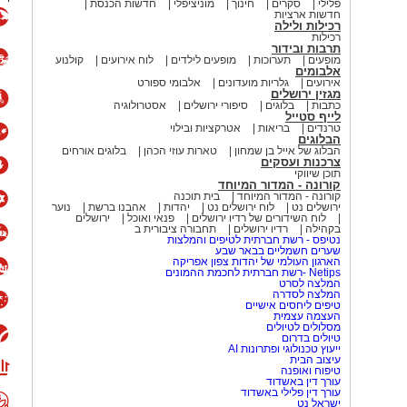
פלילי
סקרים
חינוך
מוניציפלי
חדשות הכנסת
חדשות ארציות
רכילות ולילה
רכילות
תרבות ובידור
מופעים
תערוכות
מופעים לילדים
לוח אירועים
קולנוע
אלבומים
אירועים
גלריות מועדונים
אלבומי ספורט
מגזין ירושלים
כתבות
בלוגים
סיפורי ירושלים
אסטרולוגיה
לייף סטייל
טרנדים
בריאות
אטרקציות ובילוי
הבלוגים
הבלוג של אייל בן שמחון
טארות עוזי הכהן
בלוגים אורחים
צרכנות ועסקים
תוכן שיווקי
קורונה - המדור המיוחד
קורונה - המדור המיוחד
בית תוכנה
ירושלים נט
לוח ירושלים נט
יהדות
אהבנו ברשת
נוער
לוח השידורים של רדיו ירושלים
פנאי ואוכל
ירושלים
בקהילה
רדיו ירושלים
תחבורה ציבורית ב
נטיפס - רשת חברתית לטיפים והמלצות
שערים חשמליים בבאר שבע
הארגון העולמי של יהדות צפון אפריקה
Netips -רשת חברתית לחכמת ההמונים
המלצה לסרט
המלצה לסדרה
טיפים ליחסים אישיים
העצמה עצמית
מסלולים לטיולים
טיולים בדרום
ייעוץ טכנולוגי ופתרונות AI
עיצוב הבית
טיפוח ואופנה
עורך דין באשדוד
עורך דין פלילי באשדוד
ישראל נט