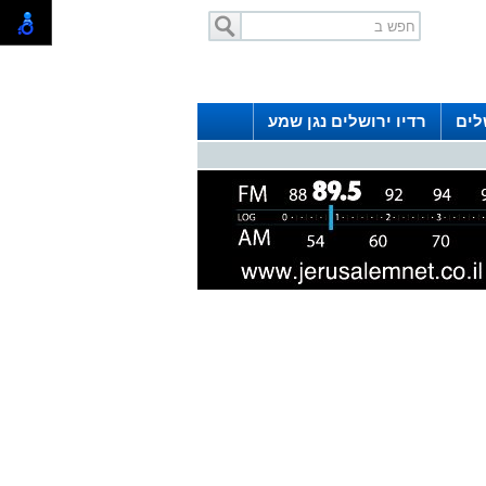
לים
רדיו ירושלים נגן שמע