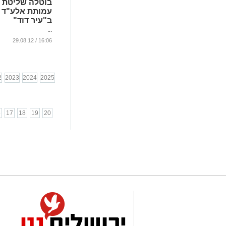
בוטלה שליטת
עמותת אלע"ד
ב"עיר דוד"
...
16:06 / 29.08.12
2
2023
2024
2025
6
17
18
19
20