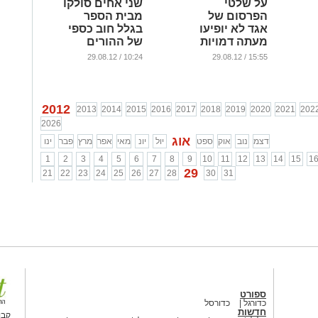
על שלטי
שני אחים סולקו
הפרסום של
מבית הספר
אגד לא יופיעו
בגלל חוב כספי
מעתה דמויות
של ההורים
אנושיות
...
10:24 / 29.08.12
15:55 / 29.08.12
...
2012
2013
2014
2015
2016
2017
2018
2019
2020
2021
202
2026
אוג
דצמ
נוב
אוק
ספט
יול
יונ
מאי
אפר
מרץ
פבר
ינו
1
2
3
4
5
6
7
8
9
10
11
12
13
14
15
1
29
21
22
23
24
25
26
27
28
30
31
ספורט
כדורגל
כדורסל
חדשות
קבו