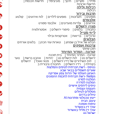
פלילי
סקרים
חינוך
מוניציפלי
חדשות הכנסת
חדשות ארציות
רכילות ולילה
רכילות
תרבות ובידור
מופעים
תערוכות
מופעים לילדים
לוח אירועים
קולנוע
אלבומים
אירועים
גלריות מועדונים
אלבומי ספורט
מגזין ירושלים
כתבות
בלוגים
סיפורי ירושלים
אסטרולוגיה
לייף סטייל
טרנדים
בריאות
אטרקציות ובילוי
הבלוגים
הבלוג של אייל בן שמחון
טארות עוזי הכהן
בלוגים אורחים
צרכנות ועסקים
תוכן שיווקי
קורונה - המדור המיוחד
קורונה - המדור המיוחד
בית תוכנה
ירושלים נט
לוח ירושלים נט
יהדות
אהבנו ברשת
נוער
לוח השידורים של רדיו ירושלים
פנאי ואוכל
ירושלים
בקהילה
רדיו ירושלים
תחבורה ציבורית ב
נטיפס - רשת חברתית לטיפים והמלצות
שערים חשמליים בבאר שבע
הארגון העולמי של יהדות צפון אפריקה
Netips -רשת חברתית לחכמת ההמונים
המלצה לסרט
המלצה לסדרה
טיפים ליחסים אישיים
העצמה עצמית
מסלולים לטיולים
טיולים בדרום
ייעוץ טכנולוגי ופתרונות AI
עיצוב הבית
טיפוח ואופנה
עורך דין באשדוד
עורך דין פלילי באשדוד
ישראל נט