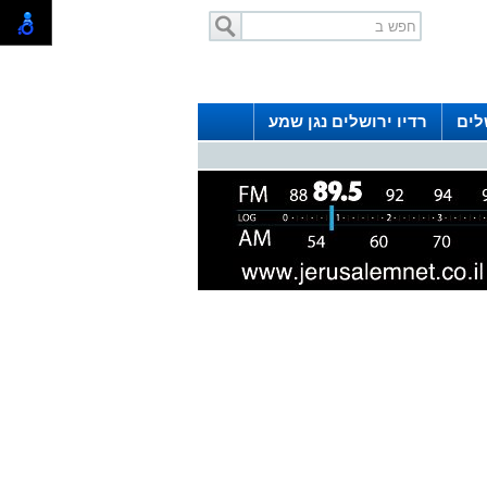
לים
רדיו ירושלים נגן שמע