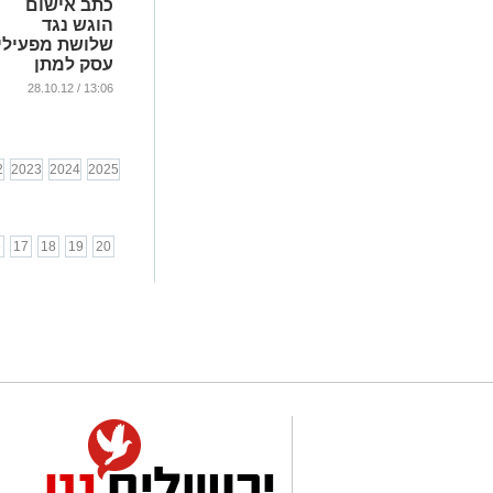
כתב אישום
הוגש נגד
שלושת מפעילי
עסק למתן
שירותי מין
13:06 / 28.10.12
...
2
2023
2024
2025
6
17
18
19
20