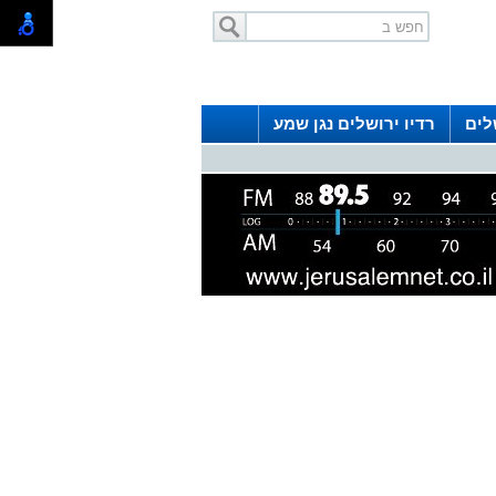
לים
רדיו ירושלים נגן שמע