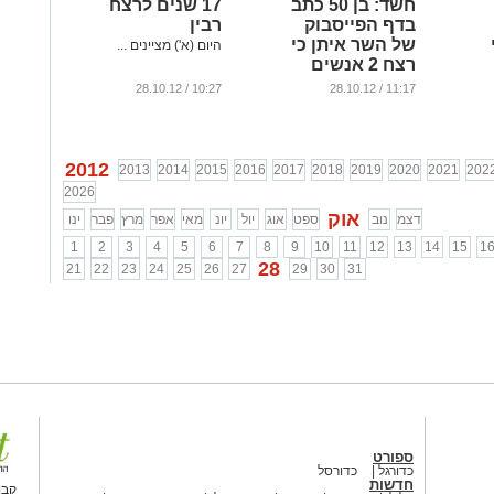
חשד: בן 50 כתב
17 שנים לרצח
בדף הפייסבוק
רבין
של השר איתן כי
היום (א') מציינים ...
רצח 2 אנשים
...
10:27 / 28.10.12
11:17 / 28.10.12
2012
2013
2014
2015
2016
2017
2018
2019
2020
2021
202
2026
אוק
דצמ
נוב
ספט
אוג
יול
יונ
מאי
אפר
מרץ
פבר
ינו
1
2
3
4
5
6
7
8
9
10
11
12
13
14
15
1
28
21
22
23
24
25
26
27
29
30
31
ספורט
כדורגל
כדורסל
חדשות
קבו