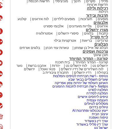
פלילי
סקרים
חינוך
מוניציפלי
חדשות הכנסת
חדשות ארציות
רכילות ולילה
רכילות
תרבות ובידור
מופעים
תערוכות
מופעים לילדים
לוח אירועים
קולנוע
אלבומים
אירועים
גלריות מועדונים
אלבומי ספורט
מגזין ירושלים
כתבות
בלוגים
סיפורי ירושלים
אסטרולוגיה
לייף סטייל
טרנדים
בריאות
אטרקציות ובילוי
הבלוגים
הבלוג של אייל בן שמחון
טארות עוזי הכהן
בלוגים אורחים
צרכנות ועסקים
תוכן שיווקי
קורונה - המדור המיוחד
קורונה - המדור המיוחד
בית תוכנה
ירושלים נט
לוח ירושלים נט
יהדות
אהבנו ברשת
נוער
לוח השידורים של רדיו ירושלים
פנאי ואוכל
ירושלים
בקהילה
רדיו ירושלים
תחבורה ציבורית ב
נטיפס - רשת חברתית לטיפים והמלצות
שערים חשמליים בבאר שבע
הארגון העולמי של יהדות צפון אפריקה
Netips -רשת חברתית לחכמת ההמונים
המלצה לסרט
המלצה לסדרה
טיפים ליחסים אישיים
העצמה עצמית
מסלולים לטיולים
טיולים בדרום
ייעוץ טכנולוגי ופתרונות AI
עיצוב הבית
טיפוח ואופנה
עורך דין באשדוד
עורך דין פלילי באשדוד
ישראל נט