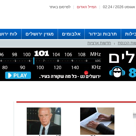
|
המייל האדום
|
לפרסום באתר
ילות
תרבות ובידור
אלבומים
מגזין ירושלים
לוח ירוש
ות הכנסת
חדשות ארציות
 רדיו ירושלים
|