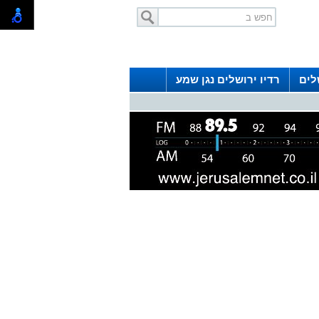
לים
רדיו ירושלים נגן שמע