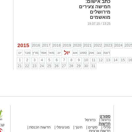
כתב אישום:
חמישה צעירים
מירושלים
מואשמים
בתקיפת אדם
13:25 / 19.07.15
בבריכה ציבורית
...
2015
2016
2017
2018
2019
2020
2021
2022
2023
2024
202
יול
דצמ
נוב
אוק
ספט
אוג
יונ
מאי
אפר
מרץ
פבר
ינו
1
2
3
4
5
6
7
8
9
10
11
12
13
14
15
1
21
22
23
24
25
26
27
28
29
30
31
ספורט
כדורגל
כדורסל
חדשות
קבו
פלילי
סקרים
חינוך
מוניציפלי
חדשות הכנסת
חדשות ארציות