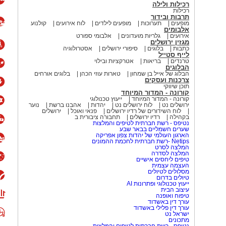
רכילות ולילה
רכילות
תרבות ובידור
מופעים
תערוכות
מופעים לילדים
לוח אירועים
קולנוע
אלבומים
אירועים
גלריות מועדונים
אלבומי ספורט
מגזין ירושלים
כתבות
בלוגים
סיפורי ירושלים
אסטרולוגיה
לייף סטייל
טרנדים
בריאות
אטרקציות ובילוי
הבלוגים
הבלוג של אייל בן שמחון
טארות עוזי הכהן
בלוגים אורחים
צרכנות ועסקים
תוכן שיווקי
קורונה - המדור המיוחד
קורונה - המדור המיוחד
ייעוץ טכנולוגי
ירושלים נט
לוח ירושלים נט
יהדות
אהבנו ברשת
נוער
לוח השידורים של רדיו ירושלים
פנאי ואוכל
ירושלים
בקהילה
רדיו ירושלים
תחבורה ציבורית ב
נטיפס - רשת חברתית לטיפים והמלצות
שערים חשמליים בבאר שבע
הארגון העולמי של יהדות צפון אפריקה
Netips -רשת חברתית לחכמת ההמונים
המלצה לסרט
המלצה לסדרה
טיפים ליחסים אישיים
העצמה עצמית
מסלולים לטיולים
טיולים בדרום
ייעוץ טכנולוגי ופתרונות AI
עיצוב הבית
טיפוח ואופנה
עורך דין באשדוד
עורך דין פלילי באשדוד
ישראל נט
מתכונים