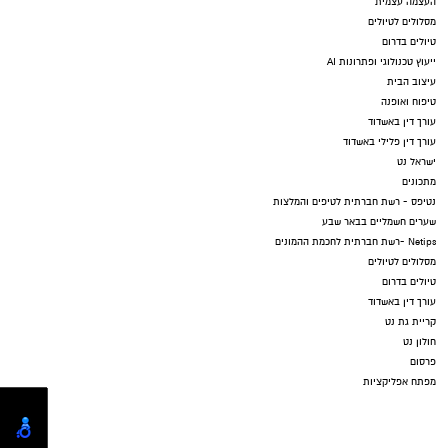
העצמה עצמית
מסלולים לטיולים
טיולים בדרום
ייעוץ טכנולוגי ופתרונות AI
עיצוב הבית
טיפוח ואופנה
עורך דין באשדוד
עורך דין פלילי באשדוד
ישראל נט
מתכונים
נטיפס - רשת חברתית לטיפים והמלצות
שערים חשמליים בבאר שבע
Netips -רשת חברתית לחכמת ההמונים
מסלולים לטיולים
טיולים בדרום
עורך דין באשדוד
קריית גת נט
חולון נט
פרסום
מפתח אפליקציות