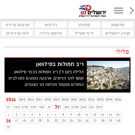
חדשות
ספורט
רכילות
תרבות ובידור
מגזין ירושלים
לייף סטייל
פרסום ברדיו
לוח שידורים
פלילי
ריב חמולות בסילוואן
הלילה (יום ד') ריב חמולות בכפר סילוואן
סמוך להר הזיתים, ארבעה נפגעים פונו לבית
החולים מוקסד והדסה הר הצופים.
מהמשטרה נמסר כי שלושה מהם ככל הנראה
פצועי ירי
2014
2015
2016
2017
2018
2019
2020
2021
2022
2023
2024
2025
2026
יול
דצמ
נוב
אוק
ספט
אוג
יונ
מאי
אפר
מרץ
פבר
ינו
1
2
3
4
5
6
7
8
9
10
11
12
13
14
15
16
17
18
19
20
21
22
23
24
25
26
27
28
29
30
31