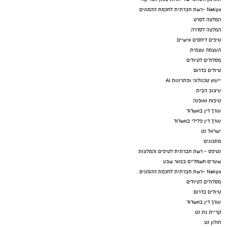
Netips -רשת חברתית לחכמת ההמונים
המלצה לסרט
המלצה לסדרה
טיפים ליחסים אישיים
העצמה עצמית
מסלולים לטיולים
טיולים בדרום
ייעוץ טכנולוגי ופתרונות AI
עיצוב הבית
טיפוח ואופנה
עורך דין באשדוד
עורך דין פלילי באשדוד
ישראל נט
מתכונים
נטיפס - רשת חברתית לטיפים והמלצות
שערים חשמליים בבאר שבע
Netips -רשת חברתית לחכמת ההמונים
מסלולים לטיולים
טיולים בדרום
עורך דין באשדוד
קריית גת נט
חולון נט