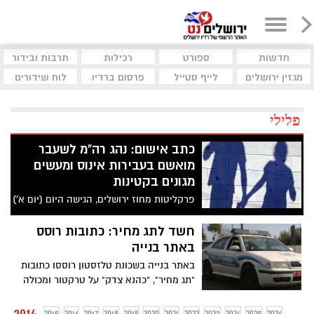
חדשות
ספורט
רכילות
תרבות ובידור
מגזין ירושלים
לייף סטייל
פרסום ברדיו
לוח שידורים
פלילי
כתב אישום: נהג רה"מ לשעבר
מואשם בעבירות אינוס ומעשים
מגונים בקטינות
פרקליטות מחוז ירושלים, הגישה היום (יום א')
לבית המשפט המחוזי בעיר כתב אישום נגד
אילן שמואל, בן 51, תושב מושב זכריה בגין
חשד לתג מחיר: כתובות רוסס
עשרות עבירות של עבירות מין בקטינות
באתר בנייה
באתר בנייה בשכונת טלזסטון רוססו כתובות
"תג מחיר", "כהנא צדק" על טרקטור ומכולה
במקום. החשודים במעשה נעצרו הערב,
החשודים מודים במיוחס להם
2014
2015
2016
2017
2018
2019
2020
2021
2022
2023
2024
2025
2026