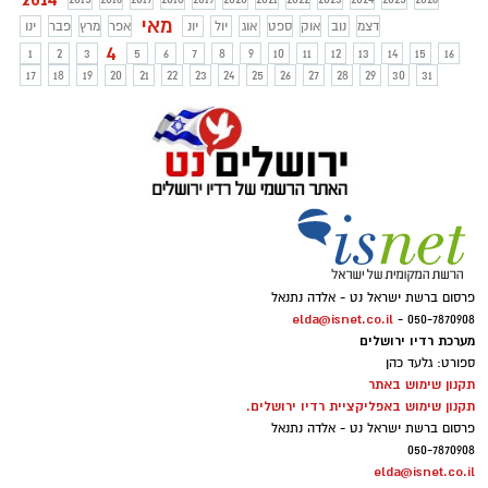
מאי
דצמ
נוב
אוק
ספט
אוג
יול
יונ
אפר
מרץ
פבר
ינו
4
1
2
3
5
6
7
8
9
10
11
12
13
14
15
16
17
18
19
20
21
22
23
24
25
26
27
28
29
30
31
פרסום ברשת ישראל נט - אלדה נתנאל
elda@isnet.co.il
050-7870908 -
מערכת רדיו ירושלים
ספורט: גלעד כהן
תקנון שימוש באתר
תקנון שימוש באפליקציית רדיו ירושלים.
פרסום ברשת ישראל נט - אלדה נתנאל
050-7870908
elda@isnet.co.il