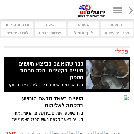
חדשות
ספורט
רכילות
תרבות ובידור
מגזין ירושלים
לייף סטייל
פרסום ברדיו
לוח שידורים
פלילי
גבר שהואשם בביצוע מעשים
מיניים בקטינים, זוכה מחמת
הספק
בית המשפט המחוזי בירושלים , זיכה הבוקר
(יום ה') מחמת הספק נאשם שיוחסו לו
שלושה אישומים בביצוע מעשים מיניים
השייח ראאד סלאח הורשע
בקטינים
בהסתה לאלימות
בית משפט השלום בירושלים, הרשיע את
השייח ראאד סלאח ראש הפלג הצפוני של
התנועה האיסלאמית בעבירה של הסתה
לאלימות. לצד ההרשעה, קבע בית המשפט כי
2013
2014
2015
2016
2017
2018
2019
2020
2021
2022
2023
2024
2025