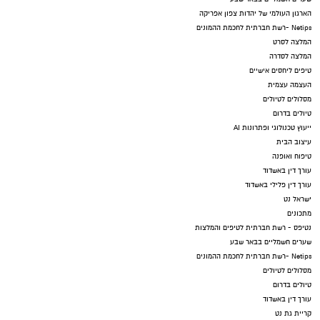
הארגון העולמי של יהדות צפון אפריקה
Netips -רשת חברתית לחכמת ההמונים
המלצה לסרט
המלצה לסדרה
טיפים ליחסים אישיים
העצמה עצמית
מסלולים לטיולים
טיולים בדרום
ייעוץ טכנולוגי ופתרונות AI
עיצוב הבית
טיפוח ואופנה
עורך דין באשדוד
עורך דין פלילי באשדוד
ישראל נט
מתכונים
נטיפס - רשת חברתית לטיפים והמלצות
שערים חשמליים בבאר שבע
Netips -רשת חברתית לחכמת ההמונים
מסלולים לטיולים
טיולים בדרום
עורך דין באשדוד
קריית גת נט