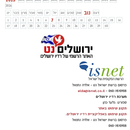
לא הוכח מעבר לכל ספק, קיומו של קשר
2026
סיבתי בין ההתפרעות שהייתה במקום לבין
נוב
דצמ
אוק
ספט
אוג
יול
יונ
מאי
אפר
מרץ
פבר
ינו
נאומו של הנאשם. על כן זוכה מעבירה של
7
1
2
3
4
5
6
8
9
10
11
12
13
14
15
16
הסתה לגזענות
17
18
19
20
21
22
23
24
25
26
27
28
29
30
פרסום ברשת ישראל נט - אלדה נתנאל
elda@isnet.co.il
050-7870908 -
מערכת רדיו ירושלים
ספורט: גלעד כהן
תקנון שימוש באתר
תקנון שימוש באפליקציית רדיו ירושלים.
פרסום ברשת ישראל נט - אלדה נתנאל
050-7870908