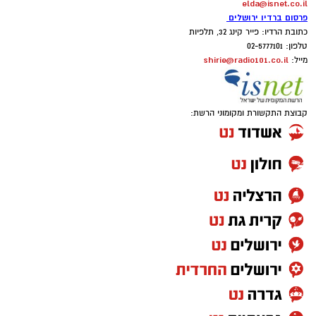
elda@isnet.co.il
פרסום ברדיו ירושלים
כתובת הרדיו: פייר קינג 32, תלפיות
טלפון: 02-5777101
shirie@radio101.co.il
מייל:
קבוצת התקשורת ומקומוני הרשת: