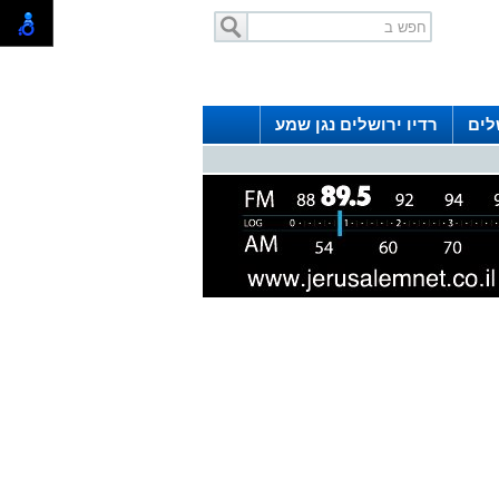
לים
רדיו ירושלים נגן שמע