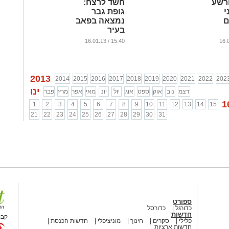
ורשע
חשד לרצח:
י
גופת גבר
ם
נמצאה בפאב
בעיר
...
15:40 / 16.01.13
2013
2014
2015
2016
2017
2018
2019
2020
2021
2022
202
ינו
דצמ
נוב
אוק
ספט
אוג
יול
יונ
מאי
אפר
מרץ
פבר
1
1
2
3
4
5
6
7
8
9
10
11
12
13
14
15
21
22
23
24
25
26
27
28
29
30
31
ספורט
כדורגל
כדורסל
חדשות
קבו
פלילי
סקרים
חינוך
מוניציפלי
חדשות הכנסת
חדשות ארציות