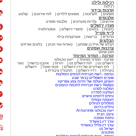
רכילות ולילה
רכילות
תרבות ובידור
מופעים
תערוכות
מופעים לילדים
לוח אירועים
קולנוע
אלבומים
אירועים
גלריות מועדונים
אלבומי ספורט
מגזין ירושלים
כתבות
בלוגים
סיפורי ירושלים
אסטרולוגיה
לייף סטייל
טרנדים
בריאות
אטרקציות ובילוי
הבלוגים
הבלוג של אייל בן שמחון
טארות עוזי הכהן
בלוגים אורחים
צרכנות ועסקים
תוכן שיווקי
קורונה - המדור המיוחד
קורונה - המדור המיוחד
ייעוץ טכנולוגי
ירושלים נט
לוח ירושלים נט
יהדות
אהבנו ברשת
נוער
לוח השידורים של רדיו ירושלים
פנאי ואוכל
ירושלים
בקהילה
רדיו ירושלים
תחבורה ציבורית ב
נטיפס - רשת חברתית לטיפים והמלצות
שערים חשמליים בבאר שבע
הארגון העולמי של יהדות צפון אפריקה
Netips -רשת חברתית לחכמת ההמונים
המלצה לסרט
המלצה לסדרה
טיפים ליחסים אישיים
העצמה עצמית
מסלולים לטיולים
טיולים בדרום
ייעוץ טכנולוגי ופתרונות AI
עיצוב הבית
טיפוח ואופנה
עורך דין באשדוד
עורך דין פלילי באשדוד
ישראל נט
מתכונים