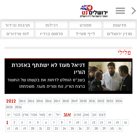
חדשות
ספורט
רכילות
תרבות ובידור
מגזין ירושלים
לייף סטייל
פרסום ברדיו
לוח שידורים
פלילי
דניאל מעוז לא ישתתף באזכרת
הוריו
בשב"ס הוחלט לדחות את בקשתו של החשוד
ברצח הוריו, נוח ונורית מעוז. משפחתו
התנגדה בתוקף לאפשרות שיבקר בקבר הוריו
2012
2013
2014
2015
2016
2017
2018
2019
2020
2021
2022
2023
2024
2025
2026
אוג
דצמ
נוב
אוק
ספט
יול
יונ
מאי
אפר
מרץ
פבר
ינו
1
2
3
4
5
6
7
8
9
10
11
12
13
14
15
16
17
18
19
20
21
22
23
24
25
26
27
28
29
30
31