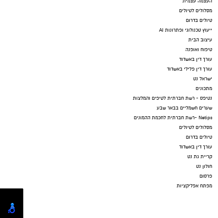
העצמה עצמית
מסלולים לטיולים
טיולים בדרום
ייעוץ טכנולוגי ופתרונות AI
עיצוב הבית
טיפוח ואופנה
עורך דין באשדוד
עורך דין פלילי באשדוד
ישראל נט
מתכונים
נטיפס - רשת חברתית לטיפים והמלצות
שערים חשמליים בבאר שבע
Netips -רשת חברתית לחכמת ההמונים
מסלולים לטיולים
טיולים בדרום
עורך דין באשדוד
קריית גת נט
חולון נט
פרסום
מפתח אפליקציות