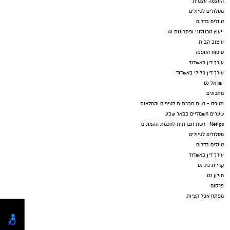
העצמה עצמית
מסלולים לטיולים
טיולים בדרום
ייעוץ טכנולוגי ופתרונות AI
עיצוב הבית
טיפוח ואופנה
עורך דין באשדוד
עורך דין פלילי באשדוד
ישראל נט
מתכונים
נטיפס - רשת חברתית לטיפים והמלצות
שערים חשמליים בבאר שבע
Netips -רשת חברתית לחכמת ההמונים
מסלולים לטיולים
טיולים בדרום
עורך דין באשדוד
קריית גת נט
חולון נט
פרסום
מפתח אפליקציות