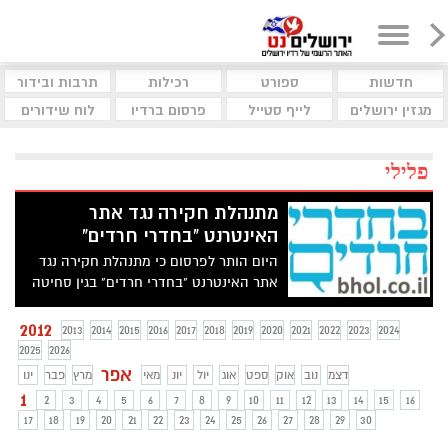
חדשות
ספורט
רכילות
תרבות ובידור
מגזין ירושלים
לייף סטייל
פרסום ברדיו
לוח שידורים
פלילי
מתנהלת חקירה נגד אתר
האינטרנט "בחדרי חרדים"
היום הותר לפרסום כי מתנהלת חקירה נגד
אתר האינטרנט "בחדרי חרדים" בגין סחיטה
ואיומים
2012
2013
2014
2015
2016
2017
2018
2019
2020
2021
2022
2023
2024
2025
2026
אפר
דצמ
נוב
אוק
ספט
אוג
יול
יונ
מאי
מרץ
פבר
ינו
1
2
3
4
5
6
7
8
9
10
11
12
13
14
15
16
17
18
19
20
21
22
23
24
25
26
27
28
29
30