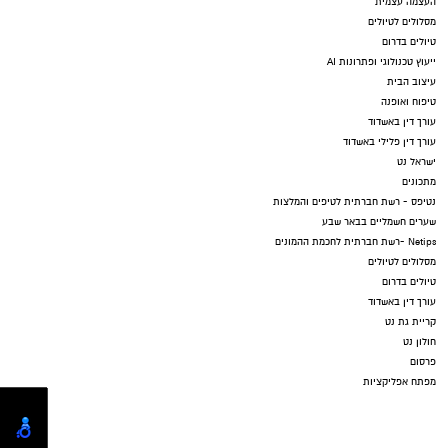
העצמה עצמית
מסלולים לטיולים
טיולים בדרום
ייעוץ טכנולוגי ופתרונות AI
עיצוב הבית
טיפוח ואופנה
עורך דין באשדוד
עורך דין פלילי באשדוד
ישראל נט
מתכונים
נטיפס - רשת חברתית לטיפים והמלצות
שערים חשמליים בבאר שבע
Netips -רשת חברתית לחכמת ההמונים
מסלולים לטיולים
טיולים בדרום
עורך דין באשדוד
קריית גת נט
חולון נט
פרסום
מפתח אפליקציות