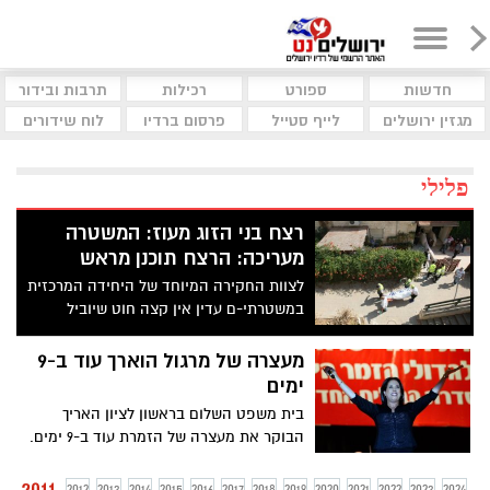
חדשות
ספורט
רכילות
תרבות ובידור
מגזין ירושלים
לייף סטייל
פרסום ברדיו
לוח שידורים
פלילי
רצח בני הזוג מעוז: המשטרה
מעריכה: הרצח תוכנן מראש
לצוות החקירה המיוחד של היחידה המרכזית
במשטרתי-ם עדין אין קצה חוט שיוביל
להתפתחות בחקירת רצח הזוג מעוז. צוות
החקירה מעריך כי הרצח היה מתוכנן מראש
מעצרה של מרגול הוארך עוד ב-9
ימים
בית משפט השלום בראשון לציון האריך
הבוקר את מעצרה של הזמרת עוד ב-9 ימים.
היא חשודה בסחיטה באיומים של אמרגנה,
קשירת קשר לביצוע פשע ואיומים. מתוך
2011
2012
2013
2014
2015
2016
2017
2018
2019
2020
2021
2022
2023
2024