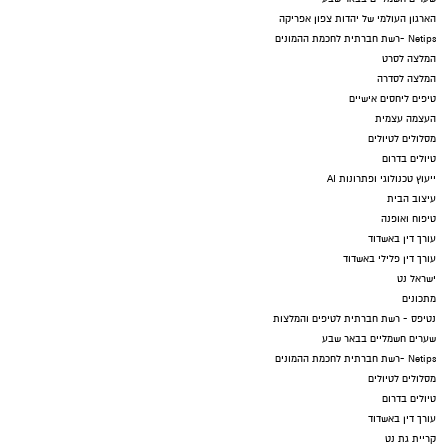
הארגון העולמי של יהדות צפון אפריקה
Netips -רשת חברתית לחכמת ההמונים
המלצה לסרט
המלצה לסדרה
טיפים ליחסים אישיים
העצמה עצמית
מסלולים לטיולים
טיולים בדרום
ייעוץ טכנולוגי ופתרונות AI
עיצוב הבית
טיפוח ואופנה
עורך דין באשדוד
עורך דין פלילי באשדוד
ישראל נט
מתכונים
נטיפס - רשת חברתית לטיפים והמלצות
שערים חשמליים בבאר שבע
Netips -רשת חברתית לחכמת ההמונים
מסלולים לטיולים
טיולים בדרום
עורך דין באשדוד
קריית גת נט