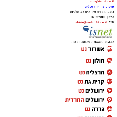
elda@isnet.co.il
פרסום ברדיו ירושלים
כתובת הרדיו: פייר קינג 32, תלפיות
טלפון: 02-5777101
shirie@radio101.co.il
מייל:
קבוצת התקשורת ומקומוני הרשת: