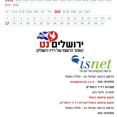
החלטת השופטת: "קיים חשד סביר
2025
2026
שהחשודה מעורבת בחשדות המיוחסים לה"
אוג
דצמ
נוב
אוק
ספט
יול
יונ
מאי
אפר
מרץ
פבר
ינו
1
2
3
4
5
6
7
8
9
10
11
12
13
14
15
16
17
18
19
20
21
22
23
24
25
26
27
28
29
30
31
פרסום ברשת ישראל נט - אלדה נתנאל
elda@isnet.co.il
050-7870908 -
מערכת רדיו ירושלים
ספורט: גלעד כהן
תקנון שימוש באתר
תקנון שימוש באפליקציית רדיו ירושלים.
פרסום ברשת ישראל נט - אלדה נתנאל
050-7870908