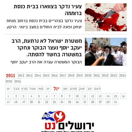
צעיר נדקר בצווארו בבית כנסת
ברוממה
צעיר נדקר בצהריים בבית כנסת ברחוב מנחת
יצחק ופונה לבית החולים במצב בינוני. הרקע
לדקירה אינו ברור
משטרת ישראל לא נרתעת, הרב
יעקב יוסף נעצר הבוקר ונחקר
במשטרה בחשד להסתה.
הבוקר המשטרה עצרה את הרב יעקב יוסף
לחקירה במשטרה בחשד להסתה, עקב
תמיכתו בחיבור הספר ההלכתי "תורת המלך"
2011
2012
2013
2014
2015
2016
2017
2018
2019
2020
2021
2022
2023
2024
– העוסק בהריגת גויים. לאחר תשאול קצר,
2025
2026
שוחרר הרב בחזרה לביתו. במשטרה קיים
יול
דצמ
נוב
אוק
ספט
אוג
יונ
מאי
אפר
מרץ
פבר
ינו
חשש מהפרות סדר של חסידיו, בדומה למה
1
2
3
4
5
6
7
8
9
10
11
12
13
14
15
16
שקרה לאחר מעצרו לחקירה של הרב דב
17
18
19
20
21
22
23
24
25
26
27
28
29
30
31
ליאור בשבוע שעבר.