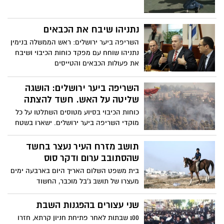
נתניהו שיבח את הכבאים
השריפה ביער ירושלים: ראש הממשלה בנימין
נתניהו שוחח עם מפקד כוחות הכיבוי ושיבח
את פעולות הכבאים והטייסים
השריפה ביער ירושלים: הושגה
שליטה על האש. חשד להצתה
כוחות הכיבוי בסיוע מטוסים השתלטו על כל
מוקדי השריפה ביער ירושלים. ישארו בשטח
במהלך הלילה. שישה נפגעו משאיפת עשן.
המשטרה בודקת חשד שמדובר בהצתה
תושב מזרח העיר נעצר בחשד
שהסתובב ערום ודקר סוס
בית משפט השלום האריך היום בארבעה ימים
מעצרו של תושב ג'בל מוכבר, החשוד
שהסתובב עירום בשכונת מגוריו ודקר סוס
שני עצורים בהפגנות השבת
100 שבתות לאחר פתיחת חניון קרתא, חזרו