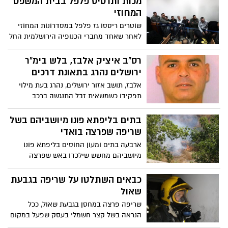
מכות ותרסיס פלפל בבית המשפט
המחוזי
שוטרים ריססו גז פלפל במסדרונות המחוזי
לאחר שאחד מחברי הכנופיה הירושלמית החל
להתפרע במקום
רס"ב איציק אלבז, בלש בימ"ר
ירושלים נהרג בתאונת דרכים
אלבז, תושב אזור ירושלים, נהרג בעת מילוי
תפקידו כשמשאית זבל התנגשה ברכב
המשטרתי בו נסע בכביש הבקעה
בתים בליפתא פונו מיושביהם בשל
שריפה שפרצה בואדי
ארבעה בתים ומעון החוסים בליפתא פונו
מיושביהם מחשש שילכדו באש שפרצה
במקום. מחקירה ראשונית עולה כי מדובר
בהצתה
כבאים השתלטו על שריפה בגבעת
שאול
שריפה פרצה במחסן בגבעת שאול, ככל
הנראה בשל קצר חשמלי בעסק שפעל במקום