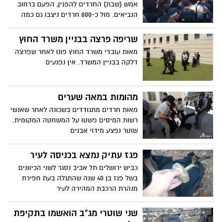
אמש (שבת) החרדים להפגין, הפעם ברחוב
הנביאים. מול כ-800 חרדים ניצבו גם כמה
עשרות חילונים, שמחו על הכוונה לסגור את
הרחוב בשבת
שריפה פרצה בבניין משרד החוץ
מאות עובדי משרד החוץ פונו לאחר שפרצה
דלקה בבניין המשרד. אין נפגעים
מהומות במאה שערים
מאות חרדים מתגודדים בשכונה לאחר שאנשי
רשות המיסים פשטו על המשחטה המקומית.
שוטר נפצע מידוי אבנים
פגז עתיק נמצא בכניסה לעיר
כביש ירושלים תל אביב נסגר לשני הכיוונים
בשל פגז בן 40 שנה שהתגלה בעת חפירת
מנהרת הרכבת המהירה לעיר
שני שוטרי מג"ב הואשמו בתקיפת