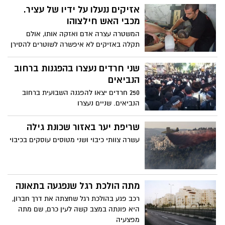
אזיקים ננעלו על ידיו של עציר.
מכבי האש חילצוהו
המשטרה עצרה אדם ואזקה אותו, אולם
תקלה באזיקים לא איפשרה לשוטרים להסירן
מידיו. הוא הובל בניידת לתחנת הכיבוי שם
חולצו ידיו מהאזיקים
שני חרדים נעצרו בהפגנות ברחוב
הנביאים
250 חרדים יצאו להפגנה השבועית ברחוב
הנביאים. שניים נעצרו
שריפת יער באזור שכונת גילה
עשרה צוותי כיבוי ושני מטוסים עוסקים בכיבוי
מתה הולכת רגל שנפגעה בתאונה
רכב פגע בהולכת רגל שחצתה את דרך חברון,
היא פונתה במצב קשה לעין כרם, שם מתה
מפצעיה