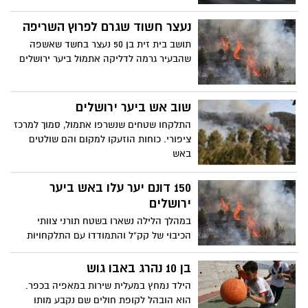
נעצר חשוד שגרם לפרוץ השריפה
תושב בית זית בן 50 נעצר בחשד שאשפה
שהבעיר גרמה לדליקה אתמול ביער ירושלים
שוב אש ביער ירושלים
התלקחו שטחים שנשרפו אתמול, סמוך למרכז
ציפורי. כוחות הוזעקו למקום והם שולטים
באש
150 דונם יער עלו באש ביער
ירושלים
במהלך הלילה נשארו בשטח תורני צוותי
הכיבוי של קק"ל והתמודדו עם התלקחויות
קטנות. ההשגחה נמשכת גם בשעות אלה
בן 10 נהרג באבו גוש
הילד נמחץ במעלית שירות במאפיה בכפר.
הוא הובהל לקופת חולים שם נקבע מותו