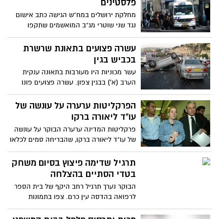
פלסטינים
מחלקת ירושלים במח"ש הגישה כתב אישום
נגד שני שוטרי מג"ב המואשמים שתקפו
שבח"ים במחסום א-זעים מצפון לעיר
עשרה פצועים בתאונת שרשרת
בכביש בגין
עשר מכוניות היו מעורבות בתאונה ענקית
הערב (א') בבגין צפון. עשרה פצועים פונו
ברמות פציעה שונות לבתי החולים בעיר.
הכביש נחסם לתנועה למשך שעות ארוכות
הפרקליטות ערערה על עונשה של
עו"ד ליאורה ברקו
פרקליטות המדינה ערערה הבוקר על עונשה
של עו"ד ליאורה ברקו, שהבריחה סמים לכלאו
של העבריין הירושלמי איציק בר מוחא
תרגיל שדימה פיצוץ בסיום משחק
בטדי הסתיים בהצלחה
הבוקר נערך תרגיל רחב היקף של בית הספר
לרפואה בהדסה עין כרם. צפו בתמונות