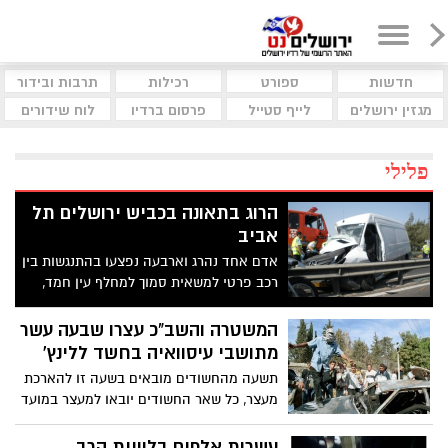
חדשות
ספורט
רכילות
תרבות ובידור
מגזין ירושלים
לייף סטייל
פרסום ברדיו
לוח שידורים
פלילי
הרוג בתאונה בכביש ירושלים תל
אביב
אדם אחד נהרג וארבעה נפצעו בהתנגשות בין
רכב פרטי למשאית סמוך למחלף עין חמד,
לכיוון תל אביב. הכביש חסום לתנועה
המשטרה והשב"כ עצרו שבעה עשר
מתושבי עיסוואיה בחשד ללינץ'
תשעה מהחשודים מובאים בשעה זו להארכת
מעצר, כל שאר החשודים יובאו למעצר במועד
אחר
עשרות אלפים בלוויית הרב