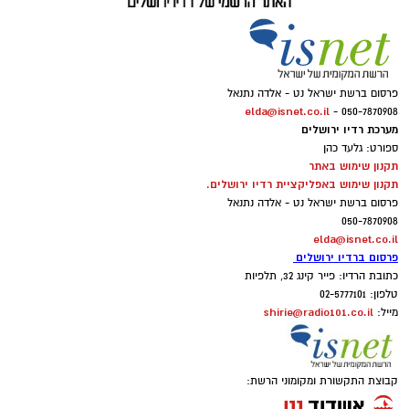
פרסום ברשת ישראל נט - אלדה נתנאל
elda@isnet.co.il
050-7870908 -
מערכת רדיו ירושלים
ספורט: גלעד כהן
תקנון שימוש באתר
תקנון שימוש באפליקציית רדיו ירושלים.
פרסום ברשת ישראל נט - אלדה נתנאל
050-7870908
elda@isnet.co.il
פרסום ברדיו ירושלים
כתובת הרדיו: פייר קינג 32, תלפיות
טלפון: 02-5777101
shirie@radio101.co.il
מייל:
קבוצת התקשורת ומקומוני הרשת: