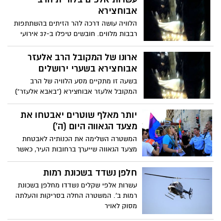
אבוחצירא
הלוויה עושה דרכה להר הזיתים בהשתתפות
רבבות מלווים. חובשים טיפלו ב-37 אירועי
התעלפויות והתייבשות
ארונו של המקובל הרב אלעזר
אבוחצירא בשערי ירושלים
בשעה זו מתקיים מסע הלוויה של הרב
המקובל אלעזר אבוחצירא ("באבא אלעזר")
זצ"ל, אשר נרצח בישיבתו בבאר שבע אמש
בדקירות סכין ע"י אשר דהן, תושב אלעד בן
יותר מאלף שוטרים יאבטחו את
42, אשר עשה זאת לטענתו לאחר שקיבל
מצעד הגאווה היום (ה')
מהרב "עצות לא טובות". שיבושי תנועה
המשטרה השלימה את הכנותיה לאבטחת
כבדים בעיר
מצעד הגאווה שייערך ברחובות העיר, כאשר
יותר מאלף שוטרים, לוחמי מג"ב ומתנדבים
נוספים - יהיו אחראים על שלומם של
חלפן נשדד בשכונת רמות
המשתתפים.
עשרות אלפי שקלים נשדדו מחלפן בשכונת
רמות ב'. המשטרה החלה בסריקות והעלתה
מסוק לאויר