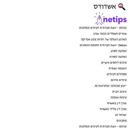
נטיפס - רשת חברתית לטיפים והמלצות
שערים חשמליים בבאר שבע
הארגון העולמי של יהדות צפון אפריקה
Netips -רשת חברתית לחכמת ההמונים
המלצה לסרט
המלצה לסדרה
טיפים ליחסים אישיים
העצמה עצמית
מסלולים לטיולים
טיולים בדרום
ייעוץ טכנולוגי ופתרונות AI
עיצוב הבית
טיפוח ואופנה
עורך דין באשדוד
עורך דין פלילי באשדוד
ישראל נט
מתכונים
נטיפס - רשת חברתית לטיפים והמלצות