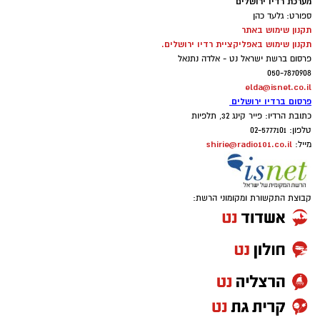
מערכת רדיו ירושלים
ספורט: גלעד כהן
תקנון שימוש באתר
תקנון שימוש באפליקציית רדיו ירושלים.
פרסום ברשת ישראל נט - אלדה נתנאל
050-7870908
elda@isnet.co.il
פרסום ברדיו ירושלים
כתובת הרדיו: פייר קינג 32, תלפיות
טלפון: 02-5777101
shirie@radio101.co.il
מייל:
קבוצת התקשורת ומקומוני הרשת: