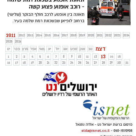
- רוכב אופנוע פצוע קשה
תאונה בין אופנוע לרכב חולף הבוקר (שלישי)
ברחוב לופיאן שבשכונת רמת שלמה בעיר.
צוות מד"א פינה מהמקום רוכב אופנוע בן 67
במצב קשה לבית החולים 'הדסה עין כרם'.
2011
2012
2013
2014
2015
2016
2017
2018
2019
2020
2021
2022
2023
2024
נסיבות התאונה נחקרות
2025
2026
דצמ
נוב
אוק
ספט
אוג
יול
יונ
מאי
אפר
מרץ
פבר
ינו
13
1
2
3
4
5
6
7
8
9
10
11
12
14
15
16
17
18
19
20
21
22
23
24
25
26
27
28
29
30
31
פרסום ברשת ישראל נט - אלדה נתנאל
elda@isnet.co.il
050-7870908 -