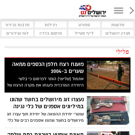
חדשות
ספורט
רכילות
תרבות ובידור
מגזין ירושלים
לייף סטייל
פרסום ברדיו
לוח שידורים
פלילי
פוענח רצח חלפן הכספים ממאה
שערים ב-2004
אתמול (שלישי) הותר לפרסום כי בלשי
היחידה המרכזית פענחו את מקרה הרצח של
חלפן הכספים שמואל סימנטוב ("דיבו"), אשר
נרצח בדירתו בשכונת מאה שערים בשנת
נעצרו זוג מירושלים בחשד שהונו
2004. החשוד הוא תושב העיר מארק שפירו
במיליונים אספנים של כלי נגינה
(29), שהודה ושחזר את המעשה. בית משפט
שוטרי יחידת ההונאה של יחידת חוף עצרו זוג
השלום בעיר האריך את מעצרו עד ליום חמישי
מירושלים בחשד שהונו אספנים רבים של כלי
הקרוב
נגינה מכל רחבי הארץ- סכומי ההונאה
נאמדים במיליונים רבים
תאונת אופנוע בשכונת רמת שלמה