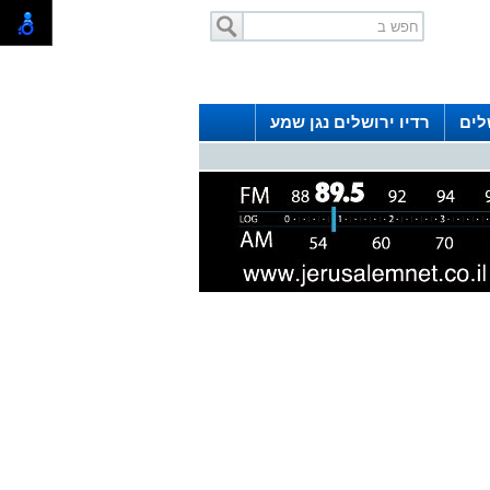
לים
רדיו ירושלים נגן שמע