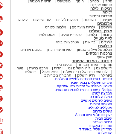
פלילי
סקרים
חינוך
מוניציפלי
חדשות הכנסת
חדשות ארציות
רכילות ולילה
רכילות
תרבות ובידור
מופעים
תערוכות
מופעים לילדים
לוח אירועים
קולנוע
אלבומים
אירועים
גלריות מועדונים
אלבומי ספורט
מגזין ירושלים
כתבות
בלוגים
סיפורי ירושלים
אסטרולוגיה
לייף סטייל
טרנדים
בריאות
אטרקציות ובילוי
הבלוגים
הבלוג של אייל בן שמחון
טארות עוזי הכהן
בלוגים אורחים
צרכנות ועסקים
תוכן שיווקי
קורונה - המדור המיוחד
קורונה - המדור המיוחד
ai לעורכי דין
ירושלים נט
לוח ירושלים נט
יהדות
אהבנו ברשת
נוער
לוח השידורים של רדיו ירושלים
פנאי ואוכל
ירושלים
בקהילה
רדיו ירושלים
תחבורה ציבורית ב
נטיפס - רשת חברתית לטיפים והמלצות
שערים חשמליים בבאר שבע
הארגון העולמי של יהדות צפון אפריקה
Netips -רשת חברתית לחכמת ההמונים
המלצה לסרט
המלצה לסדרה
טיפים ליחסים אישיים
העצמה עצמית
מסלולים לטיולים
טיולים בדרום
ייעוץ טכנולוגי ופתרונות AI
עיצוב הבית
טיפוח ואופנה
עורך דין באשדוד
עורך דין פלילי באשדוד
ישראל נט